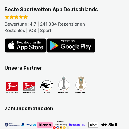
Beste Sportwetten App Deutschlands
Bewertung: 4.7 | 241.334 Rezensionen
Kostenlos | iOS | Sport
Unsere Partner
Zahlungsmethoden