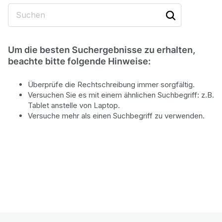
Um die besten Suchergebnisse zu erhalten,
beachte bitte folgende Hinweise:
Überprüfe die Rechtschreibung immer sorgfältig.
Versuchen Sie es mit einem ähnlichen Suchbegriff: z.B.
Tablet anstelle von Laptop.
Versuche mehr als einen Suchbegriff zu verwenden.