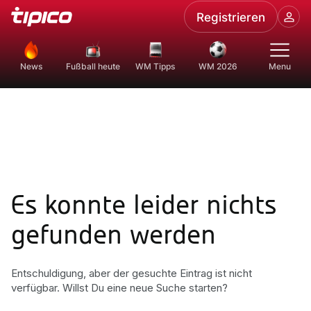
Registrieren
News
Fußball heute
WM Tipps
WM 2026
Menu
Es konnte leider nichts
gefunden werden
Entschuldigung, aber der gesuchte Eintrag ist nicht
verfügbar. Willst Du eine neue Suche starten?