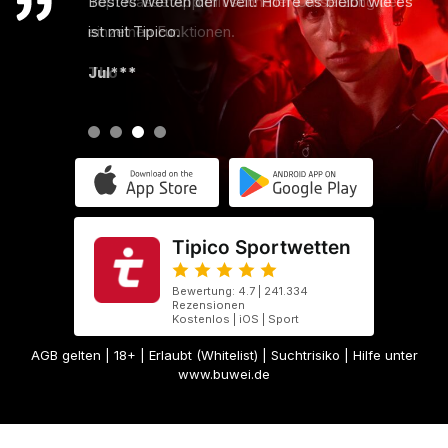
Bestes Wetten der Welt! Hoffe es bleibt wie es
ist mit Tipico.
Jul***
Tipico Sportwetten
Bewertung: 4.7 | 241.334
Rezensionen
Kostenlos | iOS | Sport
AGB gelten
| 18+ | Erlaubt (Whitelist) | Suchtrisiko | Hilfe unter
www.buwei.de