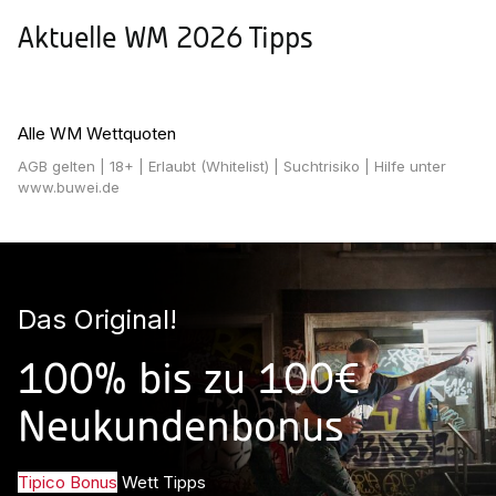
Aktuelle WM 2026 Tipps
Alle WM Wettquoten
AGB gelten
| 18+ | Erlaubt (Whitelist) | Suchtrisiko | Hilfe unter
www.buwei.de
Das Original!
100% bis zu 100€
Neukundenbonus
Tipico Bonus
Wett Tipps