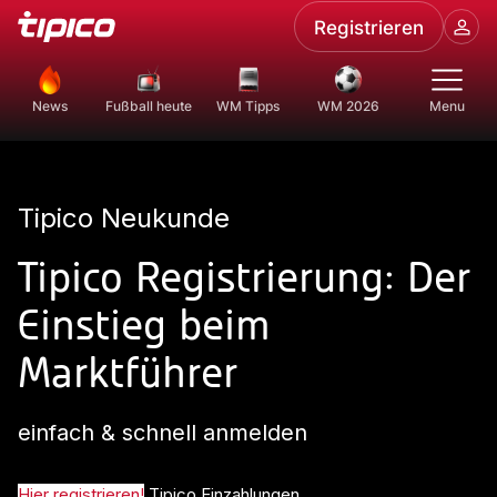
Registrieren
News
Fußball heute
WM Tipps
WM 2026
Menu
Tipico Neukunde
Tipico Registrierung: Der
Einstieg beim
Marktführer
einfach & schnell anmelden
Hier registrieren!
Tipico Einzahlungen