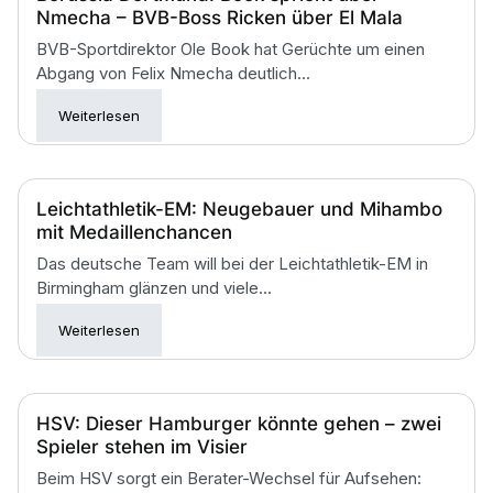
Nmecha – BVB-Boss Ricken über El Mala
BVB-Sportdirektor Ole Book hat Gerüchte um einen
Abgang von Felix Nmecha deutlich...
Weiterlesen
Leichtathletik-EM: Neugebauer und Mihambo
mit Medaillenchancen
Das deutsche Team will bei der Leichtathletik-EM in
Birmingham glänzen und viele...
Weiterlesen
HSV: Dieser Hamburger könnte gehen – zwei
Spieler stehen im Visier
Beim HSV sorgt ein Berater-Wechsel für Aufsehen: