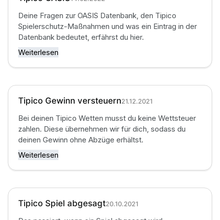
Deine Fragen zur OASIS Datenbank, den Tipico
Spielerschutz-Maßnahmen und was ein Eintrag in der
Datenbank bedeutet, erfährst du hier.
Weiterlesen
Tipico Gewinn versteuern
21.12.2021
Bei deinen Tipico Wetten musst du keine Wettsteuer
zahlen. Diese übernehmen wir für dich, sodass du
deinen Gewinn ohne Abzüge erhältst.
Weiterlesen
Tipico Spiel abgesagt
20.10.2021