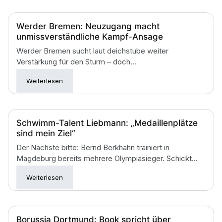
Werder Bremen: Neuzugang macht
unmissverständliche Kampf-Ansage
Werder Bremen sucht laut deichstube weiter
Verstärkung für den Sturm – doch...
Weiterlesen
Schwimm-Talent Liebmann: „Medaillenplätze
sind mein Ziel“
Der Nächste bitte: Bernd Berkhahn trainiert in
Magdeburg bereits mehrere Olympiasieger. Schickt...
Weiterlesen
Borussia Dortmund: Book spricht über