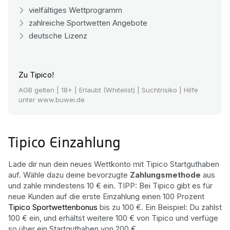
vielfältiges Wettprogramm
zahlreiche Sportwetten Angebote
deutsche Lizenz
Zu Tipico!
AGB gelten
| 18+ | Erlaubt (Whitelist) | Suchtrisiko | Hilfe
unter www.buwei.de
Tipico Einzahlung
Lade dir nun dein neues Wettkonto mit Tipico Startguthaben
auf. Wähle dazu deine bevorzugte
Zahlungsmethode
aus
und zahle mindestens 10 € ein. TIPP: Bei Tipico gibt es für
neue Kunden auf die erste Einzahlung einen 100 Prozent
Tipico Sportwettenbonus
bis zu 100 €. Ein Beispiel: Du zahlst
100 € ein, und erhältst weitere 100 € von Tipico und verfüge
so über ein Startguthaben von 200 €.