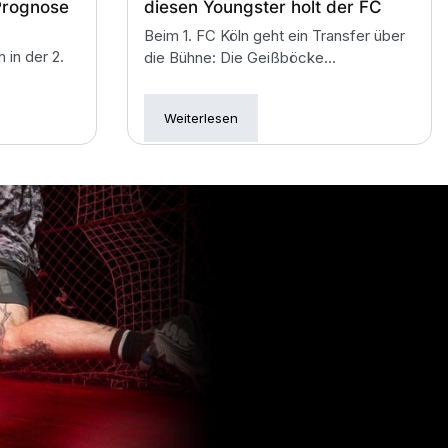
Prognose
diesen Youngster holt der FC
Beim 1. FC Köln geht ein Transfer über
 in der 2.
die Bühne: Die Geißböcke...
Weiterlesen