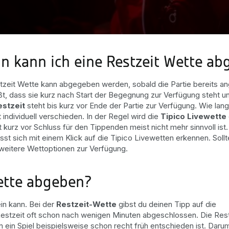
n kann ich eine Restzeit Wette a
tzeit Wette kann abgegeben werden, sobald die Partie bereits ange
ßt, dass sie kurz nach Start der Begegnung zur Verfügung steht u
estzeit
steht bis kurz vor Ende der Partie zur Verfügung. Wie lan
t individuell verschieden. In der Regel wird die
Tipico Livewette
t kurz vor Schluss für den Tippenden meist nicht mehr sinnvoll ist
lässt sich mit einem Klick auf die Tipico Livewetten erkennen. Soll
weitere Wettoptionen zur Verfügung.
Wette abgeben?
in kann. Bei der
Restzeit-Wette
gibst du deinen Tipp auf die
 Restzeit oft schon nach wenigen Minuten abgeschlossen. Die Rest
n ein Spiel beispielsweise schon recht früh entschieden ist. Daru