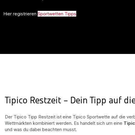
Hier registrieren
Sportwetten Tipps
Tipico Restzeit – Dein Tipp auf di
Der Tipico Tipp Restzeit ist eine Tipico Sportwette auf die ver
Wettmärkten kombiniert werden. Es handelt sich um eine
Tipi
und was du dabei beachten musst.