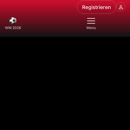
Registrieren
WM 2026
Menu