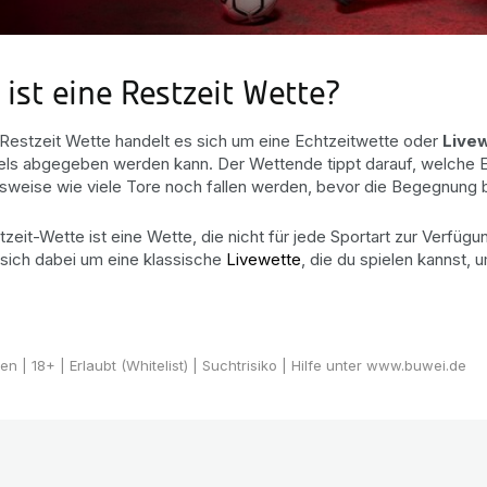
ist eine Restzeit Wette?
 Restzeit Wette handelt es sich um eine Echtzeitwette oder
Live
els abgegeben werden kann. Der Wettende tippt darauf, welche Ere
lsweise wie viele Tore noch fallen werden, bevor die Begegnung b
tzeit-Wette ist eine Wette, die nicht für jede Sportart zur Verfüg
 sich dabei um eine klassische
Livewette
, die du spielen kannst,
Live wetten!
ten
| 18+ | Erlaubt (Whitelist) | Suchtrisiko | Hilfe unter www.buwei.de