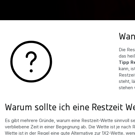
Wan
Die Res
das hei
Tipp R
kann, is
Restzei
steht, 
stehen 
Warum sollte ich eine Restzeit 
Es gibt mehrere Gründe, warum eine Restzeit-Wette sinnvoll se
verbliebene Zeit in einer Begegnung ab. Die Wette ist je nach
Wette ist in der Regel eine gute Alternative zur 1X2-Wette, wen