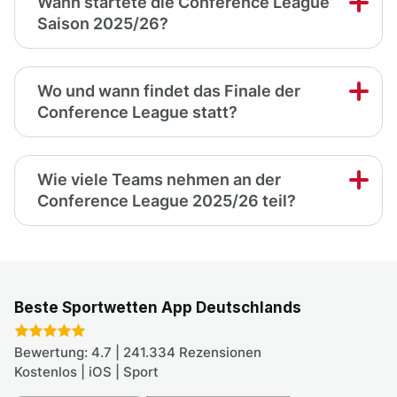
Wann startete die Conference League
Saison 2025/26?
Wo und wann findet das Finale der
Conference League statt?
Wie viele Teams nehmen an der
Conference League 2025/26 teil?
Beste Sportwetten App Deutschlands
Bewertung: 4.7 | 241.334 Rezensionen
Kostenlos | iOS | Sport