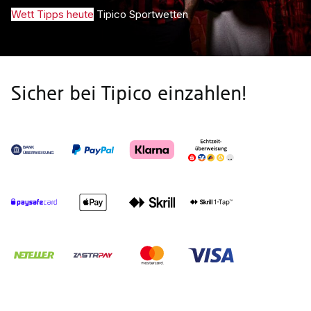
Wett Tipps heute
Tipico Sportwetten
Sicher bei Tipico einzahlen!