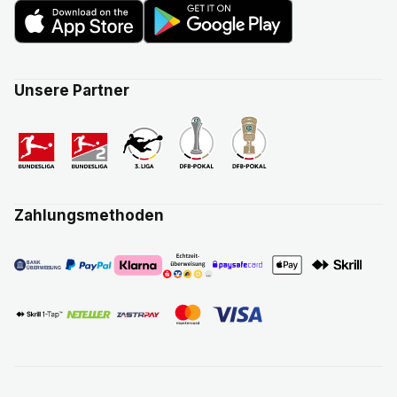
Unsere Partner
Zahlungsmethoden