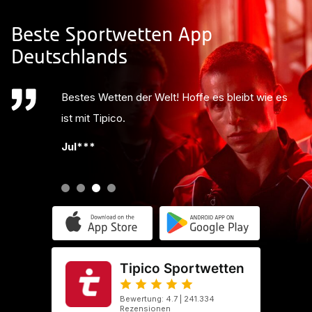
Beste Sportwetten App
Deutschlands
Bestes Wetten der Welt! Hoffe es bleibt wie es
ist mit Tipico.
Jul***
Tipico Sportwetten
Bewertung: 4.7 | 241.334
Rezensionen