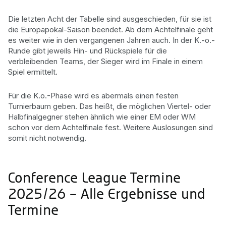
Die letzten Acht der Tabelle sind ausgeschieden, für sie ist
die Europapokal-Saison beendet. Ab dem Achtelfinale geht
es weiter wie in den vergangenen Jahren auch. In der K.-o.-
Runde gibt jeweils Hin- und Rückspiele für die
verbleibenden Teams, der Sieger wird im Finale in einem
Spiel ermittelt.
Für die K.o.-Phase wird es abermals einen festen
Turnierbaum geben. Das heißt, die möglichen Viertel- oder
Halbfinalgegner stehen ähnlich wie einer EM oder WM
schon vor dem Achtelfinale fest. Weitere Auslosungen sind
somit nicht notwendig.
Conference League Termine
2025/26 – Alle Ergebnisse und
Termine