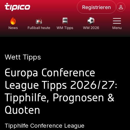
Registrieren
News
Fußball heute
WM Tipps
WM 2026
Menu
Wett Tipps
Europa Conference
League Tipps 2026/27:
Tipphilfe, Prognosen &
Quoten
Tipphilfe Conference League