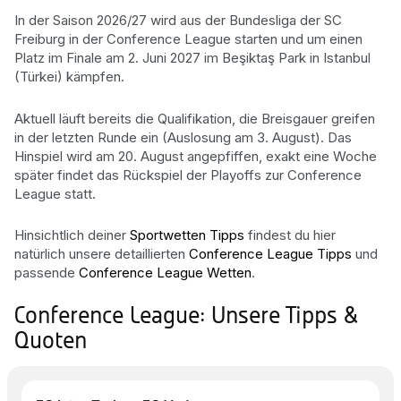
In der Saison 2026/27 wird aus der Bundesliga der SC
Freiburg in der Conference League starten und um einen
Platz im Finale am 2. Juni 2027 im Beşiktaş Park in Istanbul
(Türkei) kämpfen.
Aktuell läuft bereits die Qualifikation, die Breisgauer greifen
in der letzten Runde ein (Auslosung am 3. August). Das
Hinspiel wird am 20. August angepfiffen, exakt eine Woche
später findet das Rückspiel der Playoffs zur Conference
League statt.
Hinsichtlich deiner
Sportwetten Tipps
findest du hier
natürlich unsere detaillierten
Conference League Tipps
und
passende
Conference League Wetten
.
Conference League: Unsere Tipps &
Quoten