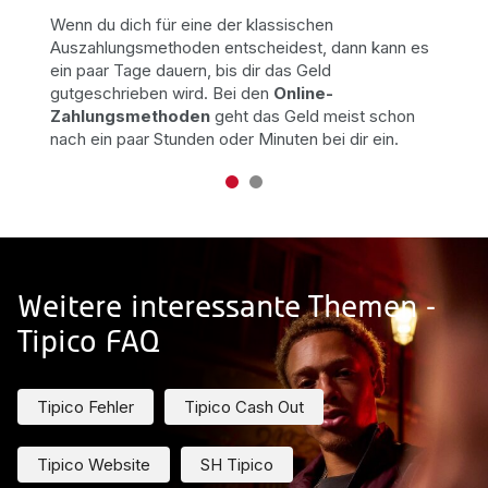
Wenn du dich für eine der klassischen
Auszahlungsmethoden entscheidest, dann kann es
ein paar Tage dauern, bis dir das Geld
gutgeschrieben wird. Bei den
Online-
Zahlungsmethoden
geht das Geld meist schon
nach ein paar Stunden oder Minuten bei dir ein.
Weitere interessante Themen -
Tipico FAQ
Tipico Fehler
Tipico Cash Out
Tipico Website
SH Tipico