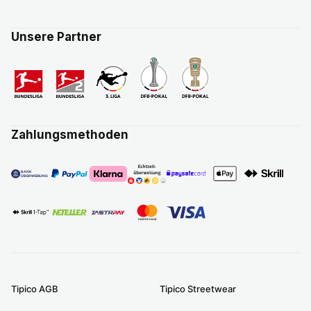
Unsere Partner
Zahlungsmethoden
Tipico AGB
Tipico Streetwear