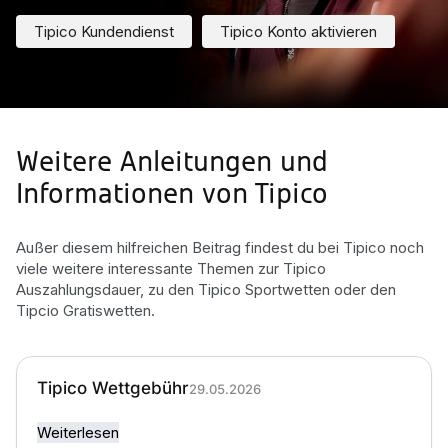
Tipico Kundendienst
Tipico Konto aktivieren
Weitere Anleitungen und
Informationen von Tipico
Außer diesem hilfreichen Beitrag findest du bei Tipico noch
viele weitere interessante Themen zur Tipico
Auszahlungsdauer, zu den Tipico Sportwetten oder den
Tipcio Gratiswetten.
Tipico Wettgebühr
29.05.2026
Weiterlesen