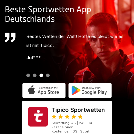
Beste Sportwetten App
Deutschlands
Bestes Wetten der Welt! Hoffe es bleibt wie es
ist mit Tipico.
Jul***
Tipico Sportwetten
Bewertung: 4.7 | 241.334
Rezensionen
Kostenlos | iOS | Sport