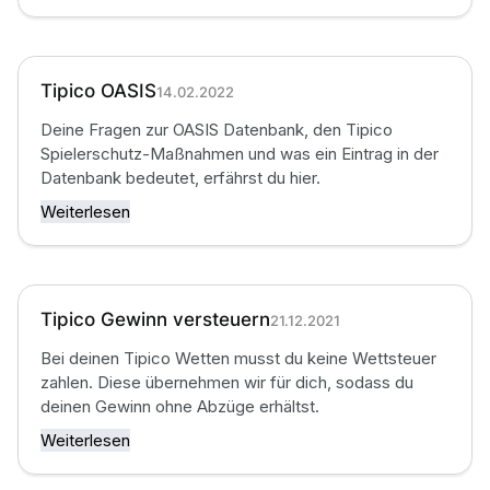
Tipico OASIS
14.02.2022
Deine Fragen zur OASIS Datenbank, den Tipico
Spielerschutz-Maßnahmen und was ein Eintrag in der
Datenbank bedeutet, erfährst du hier.
Weiterlesen
Tipico Gewinn versteuern
21.12.2021
Bei deinen Tipico Wetten musst du keine Wettsteuer
zahlen. Diese übernehmen wir für dich, sodass du
deinen Gewinn ohne Abzüge erhältst.
Weiterlesen