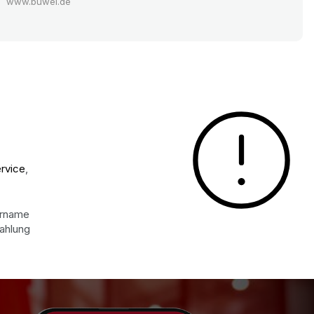
www.buwei.de
rvice
,
sername
zahlung