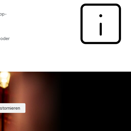
top-
 oder
stornieren