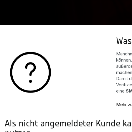
Was
Manchm
können.
außerde
machen,
Damit d
Verifiz
eine
S
Mehr zu
Als nicht angemeldeter Kunde kan