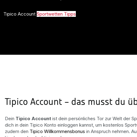
Tipico Account
Sportwetten Tipps
Tipico Account – das musst du üb
Dein
Tipico Account
ist dein persönliches Tor zur Welt der 
dich in dein Tipico Konto einloggen kannst, um kostenlos Sportw
zudem den
Tipico Willkommensbonus
in Anspruch nehmen. Auß