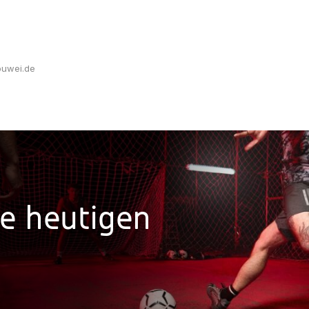
.buwei.de
re heutigen