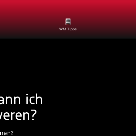
WM Tipps
ann ich
veren?
fnen?