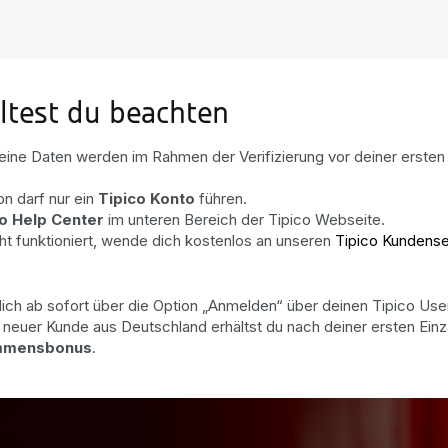
lltest du beachten
eine Daten werden im Rahmen der Verifizierung vor deiner ersten
on darf nur ein
Tipico Konto
führen.
o Help Center
im unteren Bereich der Tipico Webseite.
ht funktioniert, wende dich kostenlos an unseren
Tipico Kundense
u dich ab sofort über die Option „Anmelden“ über deinen Tipico U
s neuer Kunde aus Deutschland erhältst du nach deiner ersten Ein
mmensbonus
.