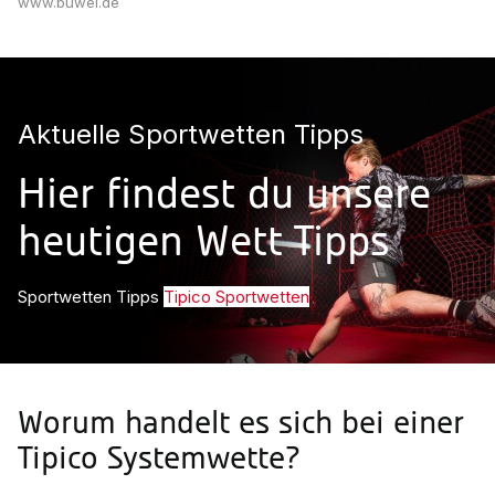
www.buwei.de
Aktuelle Sportwetten Tipps
Hier findest du unsere
heutigen Wett Tipps
Sportwetten Tipps
Tipico Sportwetten
Worum handelt es sich bei einer
Tipico Systemwette?