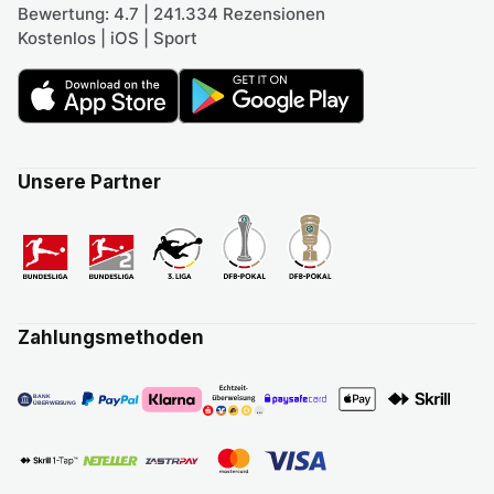
Bewertung: 4.7 | 241.334 Rezensionen
Kostenlos | iOS | Sport
Unsere Partner
Zahlungsmethoden