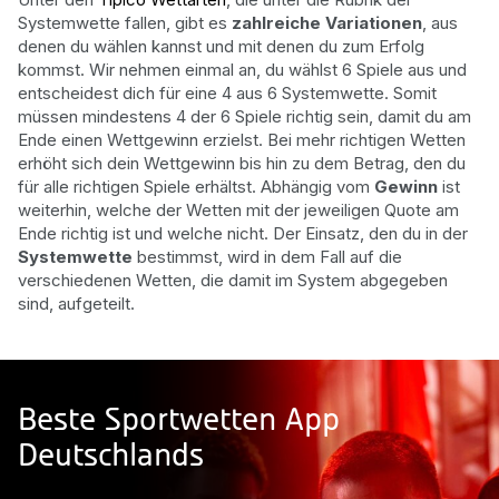
Systemwette fallen, gibt es
zahlreiche Variationen
, aus
denen du wählen kannst und mit denen du zum Erfolg
kommst. Wir nehmen einmal an, du wählst 6 Spiele aus und
entscheidest dich für eine 4 aus 6 Systemwette. Somit
müssen mindestens 4 der 6 Spiele richtig sein, damit du am
Ende einen Wettgewinn erzielst. Bei mehr richtigen Wetten
erhöht sich dein Wettgewinn bis hin zu dem Betrag, den du
für alle richtigen Spiele erhältst. Abhängig vom
Gewinn
ist
weiterhin, welche der Wetten mit der jeweiligen Quote am
Ende richtig ist und welche nicht. Der Einsatz, den du in der
Systemwette
bestimmst, wird in dem Fall auf die
verschiedenen Wetten, die damit im System abgegeben
sind, aufgeteilt.
Beste Sportwetten App
Deutschlands