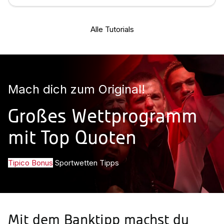
Alle Tutorials
Mach dich zum Original!
Großes Wettprogramm
mit Top Quoten
Tipico Bonus
Sportwetten Tipps
Mit dem Banktipp machst du