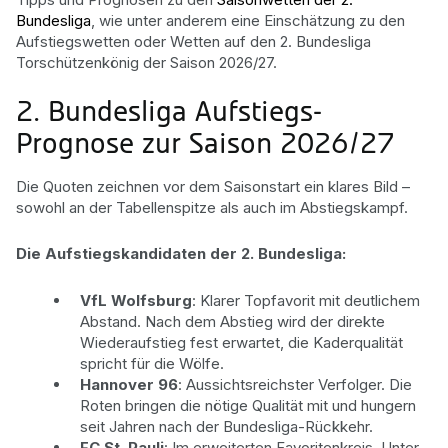
Bundesliga
, wie unter anderem eine Einschätzung zu den
Aufstiegswetten oder Wetten auf den 2. Bundesliga
Torschützenkönig der Saison 2026/27.
2. Bundesliga Aufstiegs-
Prognose zur Saison 2026/27
Die Quoten zeichnen vor dem Saisonstart ein klares Bild –
sowohl an der Tabellenspitze als auch im Abstiegskampf.
Die Aufstiegskandidaten der 2. Bundesliga:
VfL Wolfsburg
: Klarer Topfavorit mit deutlichem
Abstand. Nach dem Abstieg wird der direkte
Wiederaufstieg fest erwartet, die Kaderqualität
spricht für die Wölfe.
Hannover 96
: Aussichtsreichster Verfolger. Die
Roten bringen die nötige Qualität mit und hungern
seit Jahren nach der Bundesliga-Rückkehr.
FC St. Pauli
: Im erweiterten Favoritenkreis. Unter