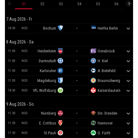
S1
S2
S3
S4
S5
S6
S7
7 Aug 2026 - Fr
-
Bochum
Hertha Berlin
18:30
NGS
8 Aug 2026 - Sa
-
Heidenheim
Osnabrück
11:00
NGS
-
Darmsdadt
H. Kiel
11:00
NGS
-
Karlsruher
A. Bielefeld
11:00
NGS
-
Magdeburg
Braunschweig
11:00
NGS
-
VfL Wolfsburg
Kaiserslautern
18:30
NGS
9 Aug 2026 - So
-
Nürnberg
Din. Dresden
11:30
NGS
-
E. Cottbus
Hannover
11:30
NGS
-
St.Pauli
G. Fürth
11:30
NGS