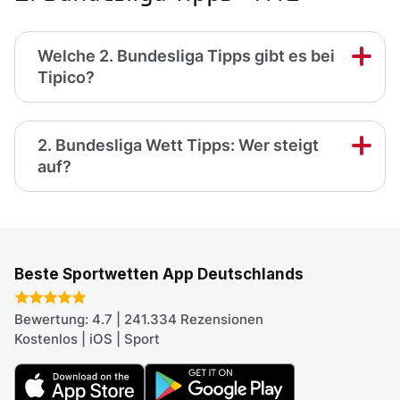
Welche 2. Bundesliga Tipps gibt es bei
Tipico?
2. Bundesliga Wett Tipps: Wer steigt
auf?
Beste Sportwetten App Deutschlands
Bewertung: 4.7 | 241.334 Rezensionen
Kostenlos | iOS | Sport