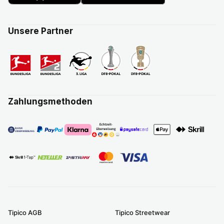
Unsere Partner
Zahlungsmethoden
Tipico AGB
Tipico Streetwear