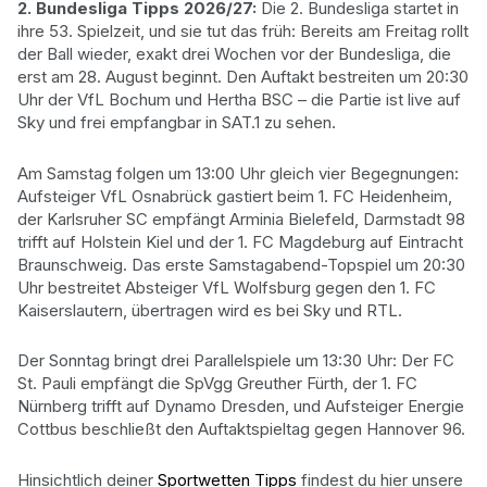
2. Bundesliga Tipps 2026/27:
Die 2. Bundesliga startet in
ihre 53. Spielzeit, und sie tut das früh: Bereits am Freitag rollt
der Ball wieder, exakt drei Wochen vor der Bundesliga, die
erst am 28. August beginnt. Den Auftakt bestreiten um 20:30
Uhr der VfL Bochum und Hertha BSC – die Partie ist live auf
Sky und frei empfangbar in SAT.1 zu sehen.
Am Samstag folgen um 13:00 Uhr gleich vier Begegnungen:
Aufsteiger VfL Osnabrück gastiert beim 1. FC Heidenheim,
der Karlsruher SC empfängt Arminia Bielefeld, Darmstadt 98
trifft auf Holstein Kiel und der 1. FC Magdeburg auf Eintracht
Braunschweig. Das erste Samstagabend-Topspiel um 20:30
Uhr bestreitet Absteiger VfL Wolfsburg gegen den 1. FC
Kaiserslautern, übertragen wird es bei Sky und RTL.
Der Sonntag bringt drei Parallelspiele um 13:30 Uhr: Der FC
St. Pauli empfängt die SpVgg Greuther Fürth, der 1. FC
Nürnberg trifft auf Dynamo Dresden, und Aufsteiger Energie
Cottbus beschließt den Auftaktspieltag gegen Hannover 96.
Hinsichtlich deiner
Sportwetten Tipps
findest du hier unsere