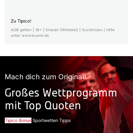
Zu Tipico!
AGB gelten
| 18+ | Erlaubt (Whitelist) | Suchtrisiko | Hilfe
unter www.buwei.de
Mach dich zum Original!
Großes Wettprogramm
mit Top Quoten
Tipico Bonus
Sportwetten Tipps