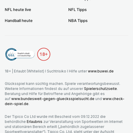
NFL heute live
NFL Tipps
Handball heute
NBA Tipps
18+ | Erlaubt (Whitelist) I Suchtrisiko I Hilfe unter
www.buwei.de
Glücksspiel kann süchtig machen. Spiele verantwortungsbewusst.
Weitere Informationen findest du auf unserer
Spielerschutzseite
.
Beratung und Hilfe für Betroffene und Angehörige gibt es
auf
www.bundesweit-gegen-gluecksspielsucht.de
und
www.check-
dein-spiel.de
.
Der Tipico Co Ltd wurde mit Bescheid vom 09.12.2022 die
behördliche
Erlaubnis
zur Veranstaltung von Sportwetten im Internet
und stationären Bereich erteilt („behördlich zugelassener
Sportwettveranstalter“). Tipico Co. Ltd. steht unter der Aufsicht