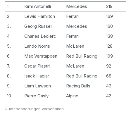
1.
Kimi Antonelli
Mercedes
219
2.
Lewis Hamilton
Ferrari
169
3.
Georg Russell
Mercedes
160
4.
Charles Leclerc
Ferrari
138
5.
Lando Norris
McLaren
128
6.
Max Verstappen
Red Bull Racing
109
7.
Oscar Piastri
McLaren
92
8.
Isack Hadjar
Red Bull Racing
68
9.
Liam Lawson
Racing Bulls
43
10.
Pierre Gasly
Alpine
42
Quotenänderungen vorbehalten