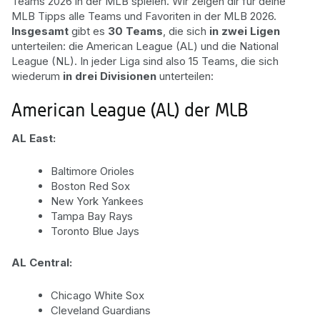
Teams 2026 in der MLB spielen. Wir zeigen dir für deine
MLB Tipps alle Teams und Favoriten in der MLB 2026.
Insgesamt
gibt es
30 Teams
, die sich
in zwei Ligen
unterteilen: die American League (AL) und die National
League (NL). In jeder Liga sind also 15 Teams, die sich
wiederum
in drei Divisionen
unterteilen:
American League (AL) der MLB
AL East:
Baltimore Orioles
Boston Red Sox
New York Yankees
Tampa Bay Rays
Toronto Blue Jays
AL Central:
Chicago White Sox
Cleveland Guardians