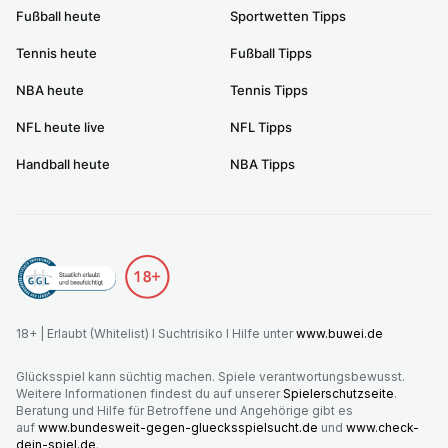
Fußball heute
Sportwetten Tipps
Tennis heute
Fußball Tipps
NBA heute
Tennis Tipps
NFL heute live
NFL Tipps
Handball heute
NBA Tipps
18+ | Erlaubt (Whitelist) I Suchtrisiko I Hilfe unter
www.buwei.de
Glücksspiel kann süchtig machen. Spiele verantwortungsbewusst.
Weitere Informationen findest du auf unserer
Spielerschutzseite
.
Beratung und Hilfe für Betroffene und Angehörige gibt es
auf
www.bundesweit-gegen-gluecksspielsucht.de
und
www.check-
dein-spiel.de
.