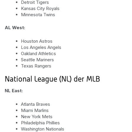
Detroit Tigers
Kansas City Royals
Minnesota Twins
AL West:
Houston Astros
Los Angeles Angels
Oakland Athletics
Seattle Mariners
Texas Rangers
National League (NL) der MLB
NL East:
Atlanta Braves
Miami Marlins
New York Mets
Philadelphia Phillies
Washington Nationals