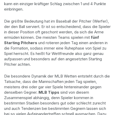
kann ein einziger kräftiger Schlag zwischen 1 und 4 Punkte
einbringen.
Die größte Bedeutung hat im Baseball der Pitcher (Werfer),
der den Ball serviert. Er ist so entscheidend, dass die Spieler
in dieser Position oft geschont werden, da sich die Arme
ermüden können. Die meisten Teams spielen mit
fünf
Starting Pitchers
und rotieren jeden Tag einen anderen in
die Formation, sodass immer eine Ruhephase von Spiel zu
Spiel herrscht. Es heißt für Wettfreunde also ganz genau
aufpassen und besonders auf den angesetzten Starting
Pitcher achten.
Die besondere Dynamik der MLB Wetten entsteht durch die
Tatsache, dass die Mannschaften jeden Tag spielen,
meistens drei oder gar vier Spiele hintereinander gegen
denselben Gegner.
MLB Tipps
sind von diesem
Zusammenspiel abhängig, denn Spieler kommen in
bestimmten Stadien besonders gut oder schlecht zurecht
und auch Tendenzen bei bestimmten Gegnern lassen sich
bei so vielen Aufeinandertreffen schnell ausmachen. Dazu