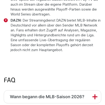
auch im Stream über die eigene Plattform. Darüber
hinaus werden ausgewählte Playoff-Partien sowie die
World Series übertragen.
DAZN:
Der Streamingdienst DAZN bietet MLB-Inhalte in
Deutschland vor allem über den Sender MLB Network
an. Fans erhalten dort Zugriff auf Analysen, Magazine,
Highlights und Hintergrundberichte rund um die Liga.
Eine umfassende Live-Übertragung der regulären
Saison oder der kompletten Playoffs gehört derzeit
jedoch nicht zum Hauptangebot.
FAQ
Wann begann die MLB-Saison 2026?