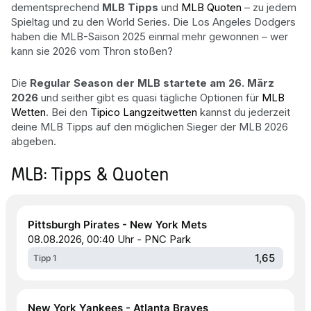
dementsprechend
MLB Tipps
und
MLB Quoten
– zu jedem
Spieltag und zu den World Series. Die Los Angeles Dodgers
haben die MLB-Saison 2025 einmal mehr gewonnen – wer
kann sie 2026 vom Thron stoßen?
Die
Regular Season der MLB startete am 26. März
2026
und seither gibt es quasi tägliche Optionen für
MLB
Wetten
. Bei den
Tipico Langzeitwetten
kannst du jederzeit
deine MLB Tipps auf den möglichen Sieger der MLB 2026
abgeben.
MLB: Tipps & Quoten
Pittsburgh Pirates - New York Mets
08.08.2026, 00:40 Uhr - PNC Park
1,65
Tipp 1
New York Yankees - Atlanta Braves