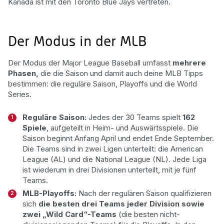
Kanada ist mit den Toronto Blue Jays vertreten.
Der Modus in der MLB
Der Modus der Major League Baseball umfasst
mehrere
Phasen,
die die Saison und damit auch deine MLB Tipps
bestimmen: die reguläre Saison, Playoffs und die World
Series.
Reguläre Saison:
Jedes der 30 Teams spielt
162
Spiele
, aufgeteilt in Heim- und Auswärtsspiele. Die
Saison beginnt Anfang April und endet Ende September.
Die Teams sind in zwei Ligen unterteilt: die American
League (AL) und die National League (NL). Jede Liga
ist wiederum in drei Divisionen unterteilt, mit je fünf
Teams.
MLB-Playoffs:
Nach der regulären Saison qualifizieren
sich
die besten drei Teams jeder Division sowie
zwei „Wild Card“-Teams
(die besten nicht-