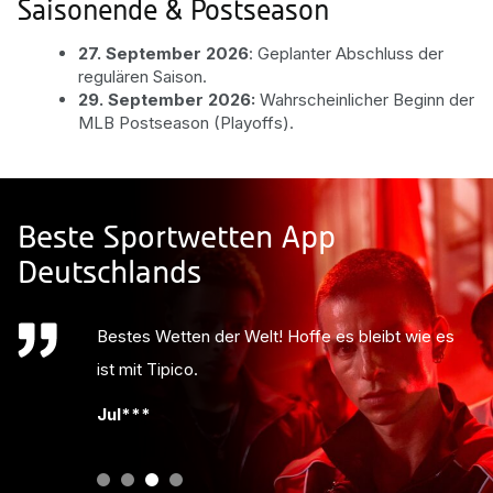
Saisonende & Postseason
27. September 2026
: Geplanter Abschluss der
regulären Saison.
29. September 2026:
Wahrscheinlicher Beginn der
MLB Postseason (Playoffs).
Beste Sportwetten App
Deutschlands
Bestes Wetten der Welt! Hoffe es bleibt wie es
ist mit Tipico.
Jul***