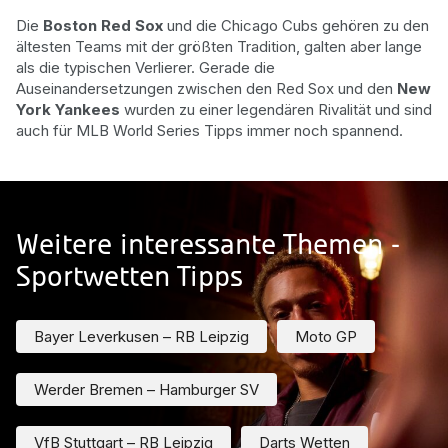
Die
Boston Red Sox
und die Chicago Cubs gehören zu den
ältesten Teams mit der größten Tradition, galten aber lange
als die typischen Verlierer. Gerade die
Auseinandersetzungen zwischen den Red Sox und den
New
York Yankees
wurden zu einer legendären Rivalität und sind
auch für MLB World Series Tipps immer noch spannend.
Weitere interessante Themen -
Sportwetten Tipps
Bayer Leverkusen – RB Leipzig
Moto GP
Werder Bremen – Hamburger SV
VfB Stuttgart – RB Leipzig
Darts Wetten