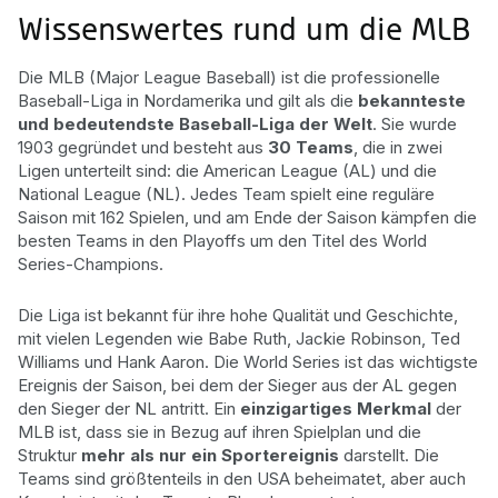
Wissenswertes rund um die MLB
Die MLB (Major League Baseball) ist die professionelle
Baseball-Liga in Nordamerika und gilt als die
bekannteste
und bedeutendste Baseball-Liga der Welt
. Sie wurde
1903 gegründet und besteht aus
30 Teams
, die in zwei
Ligen unterteilt sind: die American League (AL) und die
National League (NL). Jedes Team spielt eine reguläre
Saison mit 162 Spielen, und am Ende der Saison kämpfen die
besten Teams in den Playoffs um den Titel des World
Series-Champions.
Die Liga ist bekannt für ihre hohe Qualität und Geschichte,
mit vielen Legenden wie Babe Ruth, Jackie Robinson, Ted
Williams und Hank Aaron. Die World Series ist das wichtigste
Ereignis der Saison, bei dem der Sieger aus der AL gegen
den Sieger der NL antritt. Ein
einzigartiges Merkmal
der
MLB ist, dass sie in Bezug auf ihren Spielplan und die
Struktur
mehr als nur ein Sportereignis
darstellt. Die
Teams sind größtenteils in den USA beheimatet, aber auch