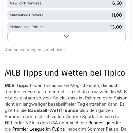
6,50
New York Yankees
11,00
Milwaukee Brewers
13,00
Philadelphia Phillies
Quotenänderungen vorbehalten
MLB Tipps und Wetten bei Tipico
MLB Tipps
haben fantastische Möglichkeiten, die auch
Tipsters in Europa immer mehr zu schätzen wissen. Im MLB
gibt es einfach so viele Spiele, dass im Rahmen einer Saison
nicht ein langweiliger baseballfreier Tag entstehen kann. Es
gibt für die
Baseball-Wettfreunde
also den ganzen
Sommer über reichlich zu tun. Andere Sportarten wie die
NFL oder NBA in den USA oder auch die
Bundesliga
oder
die
Premier League
im
Fußball
haben im Sommer Pause. Da