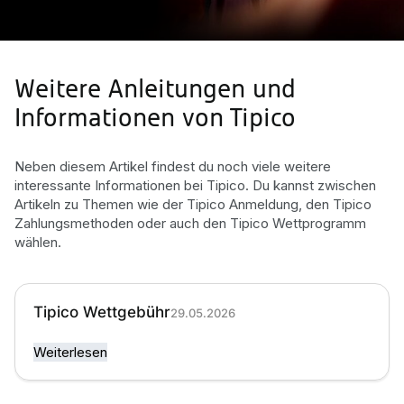
Weitere Anleitungen und
Informationen von Tipico
Neben diesem Artikel findest du noch viele weitere
interessante Informationen bei Tipico. Du kannst zwischen
Artikeln zu Themen wie der Tipico Anmeldung, den Tipico
Zahlungsmethoden oder auch den Tipico Wettprogramm
wählen.
Tipico Wettgebühr
29.05.2026
Weiterlesen