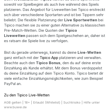
sowohl vor Spielbeginn als auch live während des Spiels
platzieren. Das Angebot für Livewetten bei Tipico erstreckt
sich über verschiedene Sportarten und ist bei Tippern sehr
beliebt. Die flexible Platzierung der
Live Sportwetten
bei
Tipico machen sie zu einer guten Alternative zu klassischen
Pre-Match-Wetten. Die Quoten der
Tipico
Livewetten
passen sich dem Spielgeschehen an, daher ist
es ratsam die Spiele live zu verfolgen.
Bist du gerade unterwegs, kannst du deine
Live-Wetten
ganz einfach mit der
Tipico App
platzieren und verwalten.
Beachte auch den
Tipico Bonus
, den du auf deine erste
Einzahlung als Kunde erhältst. Mit dem Bonus verdoppelst
du deine Einzahlung auf dein Tipico Konto. Tipico bietet dir
viele einfache Einzahlungsmöglichkeiten, wie zum Beispiel
PayPal an.
Zu den Tipico Live-Wetten
AGB gelten
| 18+ | Erlaubt (Whitelist) | Suchtrisiko | Hilfe unter
www.buwei.de