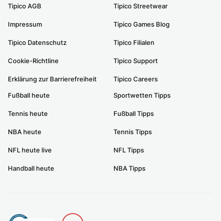
Tipico AGB
Tipico Streetwear
Impressum
Tipico Games Blog
Tipico Datenschutz
Tipico Filialen
Cookie-Richtline
Tipico Support
Erklärung zur Barrierefreiheit
Tipico Careers
Fußball heute
Sportwetten Tipps
Tennis heute
Fußball Tipps
NBA heute
Tennis Tipps
NFL heute live
NFL Tipps
Handball heute
NBA Tipps