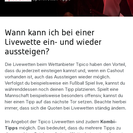
Wann kann ich bei einer
Livewette ein- und wieder
aussteigen?
Die Livewetten beim Wettanbieter Tipico haben den Vorteil,
dass du jederzeit einsteigen kannst und, wenn ein Cashout
vorhanden ist, auch das Aussteigen wieder möglich.
Verfolgst du beispielsweise ein Fußball Spiel live, kannst du
währenddessen noch deinen Tipp platzieren. Spielt eine
Mannschaft beispielsweise besonders offensiv, kannst du
hier einen Tipp auf das nächste Tor setzen. Beachte hierbei
immer, dass sich die Quoten bei Livewetten ständig ändern.
Im Angebot der Tipico Livewetten sind zudem
Kombi-
Tipps
möglich. Das bedeutet, dass du mehrere Tipps zu