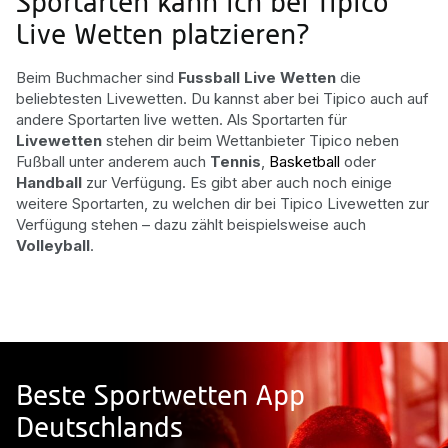
Sportarten kann ich bei Tipico
Live Wetten platzieren?
Beim Buchmacher sind
Fussball Live Wetten
die
beliebtesten Livewetten. Du kannst aber bei Tipico auch auf
andere Sportarten live wetten. Als Sportarten für
Livewetten
stehen dir beim Wettanbieter Tipico neben
Fußball unter anderem auch
Tennis
,
Basketball
oder
Handball
zur Verfügung. Es gibt aber auch noch einige
weitere Sportarten, zu welchen dir bei Tipico Livewetten zur
Verfügung stehen – dazu zählt beispielsweise auch
Volleyball
.
Beste Sportwetten App
Deutschlands