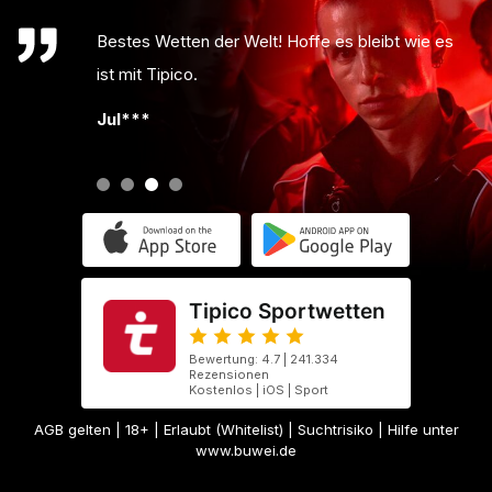
Bestes Wetten der Welt! Hoffe es bleibt wie es
ist mit Tipico.
Jul***
Tipico Sportwetten
Bewertung: 4.7 | 241.334
Rezensionen
Kostenlos | iOS | Sport
AGB gelten
| 18+ | Erlaubt (Whitelist) | Suchtrisiko | Hilfe unter
www.buwei.de