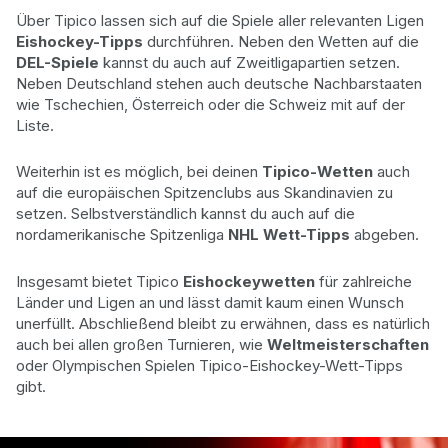
Über Tipico lassen sich auf die Spiele aller relevanten Ligen
Eishockey-Tipps
durchführen. Neben den Wetten auf die
DEL-Spiele
kannst du auch auf Zweitligapartien setzen.
Neben Deutschland stehen auch deutsche Nachbarstaaten
wie Tschechien, Österreich oder die Schweiz mit auf der
Liste.
Weiterhin ist es möglich, bei deinen
Tipico-Wetten
auch
auf die europäischen Spitzenclubs aus Skandinavien zu
setzen. Selbstverständlich kannst du auch auf die
nordamerikanische Spitzenliga
NHL Wett-Tipps
abgeben.
Insgesamt bietet Tipico
Eishockeywetten
für zahlreiche
Länder und Ligen an und lässt damit kaum einen Wunsch
unerfüllt. Abschließend bleibt zu erwähnen, dass es natürlich
auch bei allen großen Turnieren, wie
Weltmeisterschaften
oder Olympischen Spielen Tipico-Eishockey-Wett-Tipps
gibt.