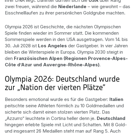
ihrer DNA liegt. Dahinter durften sich die
USA
über Rang
zwei freuen, während die
Niederlande
– wie gewohnt – das
Eisschnelllaufen zu ihrer persönlichen Goldgrube machten.
Olympia 2026 ist Geschichte, die nächsten Olympischen
Spiele finden wieder im Sommer statt. Die kommenden
Sommerspiele werden in den USA ausgetragen. Vom 14. bis
30. Juli 2028 ist
Los Angeles
der Gastgeber. In vier Jahren
bleiben die Winterspiele in Europa. Olympia 2030 steigt in
den
Französischen Alpen (Regionen Provence-Alpes-
Côte d’Azur und Auvergne-Rhône-Alpes)
.
Olympia 2026: Deutschland wurde
zur „Nation der vierten Plätze“
Besonders emotional wurde es für die Gastgeber:
Italien
peitschte seine Athleten förmlich zu 10 Goldmedaillen und
sicherte sich damit einen stolzen vierten Platz. Das
„Azzurro“ leuchtete in Cortina heller denn je.
Deutschland
hingegen erlebte Spiele mit Licht und Schatten. Mit 8 Gold-
und insgesamt 26 Medaillen steht man auf Rang 5. Auch