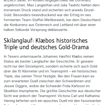
letztlich Silber. Im Rodeln hingegen blieb die Dominanz
ungebrochen. Max Langenhan und Julia Taubitz hielten dem
immensen Druck stand und sicherten sich jeweils Einzel-
Gold. Besonders beeindruckend war der Erfolg im neu
formierten Team-Staffel-Wettbewerb, bei dem Deutschland
die Konkurrenz aus Österreich und Lettland mit über einer
halben Sekunde Vorsprung deklassierte.
Skilanglauf: Klæbos historisches
Triple und deutsches Gold-Drama
In Tesero untermauerte Johannes Høsflot Klæbo seinen
Status als bester Langläufer der Geschichte. Er gewann
nicht nur den Einzelsprint, sondern sicherte sich auch Gold
über die 10 Kilometer und im Teamsprint – ein historisches
Triple, das seinen Thron festigte. Bei den Frauen kam es
zum erwarteten Duell zwischen den Schwedinnen und
Jessie Diggins, wobei die Schwedin Frida Karlsson im
Skiathlon triumphierte. Die größte Geschichte aus deutscher
Sicht war jedoch der Teamsprint: Victoria Carl und Katharina
Hennig lieferten sich ein episches Duell mit den favorisierten