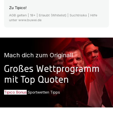
Zu Tipico!
AGB gelten
| 18+ | Erlaubt (Whitelist) | Suchtrisiko | Hilfe
unter www.buwei.de
Mach dich zum Original!
Großes Wettprogramm
mit Top Quoten
Tipico Bonus
Sportwetten Tipps