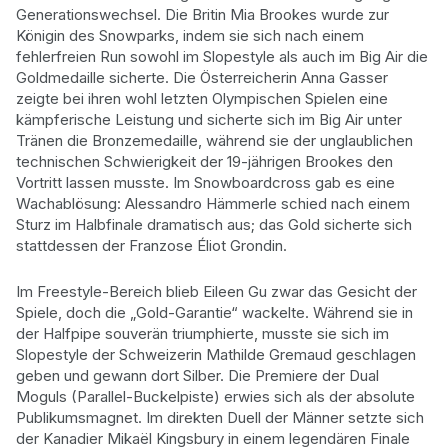
Generationswechsel. Die Britin Mia Brookes wurde zur
Königin des Snowparks, indem sie sich nach einem
fehlerfreien Run sowohl im Slopestyle als auch im Big Air die
Goldmedaille sicherte. Die Österreicherin Anna Gasser
zeigte bei ihren wohl letzten Olympischen Spielen eine
kämpferische Leistung und sicherte sich im Big Air unter
Tränen die Bronzemedaille, während sie der unglaublichen
technischen Schwierigkeit der 19-jährigen Brookes den
Vortritt lassen musste. Im Snowboardcross gab es eine
Wachablösung: Alessandro Hämmerle schied nach einem
Sturz im Halbfinale dramatisch aus; das Gold sicherte sich
stattdessen der Franzose Éliot Grondin.
Im Freestyle-Bereich blieb Eileen Gu zwar das Gesicht der
Spiele, doch die „Gold-Garantie“ wackelte. Während sie in
der Halfpipe souverän triumphierte, musste sie sich im
Slopestyle der Schweizerin Mathilde Gremaud geschlagen
geben und gewann dort Silber. Die Premiere der Dual
Moguls (Parallel-Buckelpiste) erwies sich als der absolute
Publikumsmagnet. Im direkten Duell der Männer setzte sich
der Kanadier Mikaël Kingsbury in einem legendären Finale