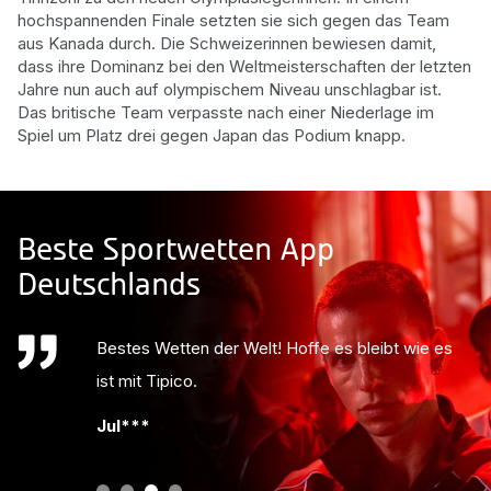
hochspannenden Finale setzten sie sich gegen das Team
aus Kanada durch. Die Schweizerinnen bewiesen damit,
dass ihre Dominanz bei den Weltmeisterschaften der letzten
Jahre nun auch auf olympischem Niveau unschlagbar ist.
Das britische Team verpasste nach einer Niederlage im
Spiel um Platz drei gegen Japan das Podium knapp.
Beste Sportwetten App
Deutschlands
Bestes Wetten der Welt! Hoffe es bleibt wie es
ist mit Tipico.
Jul***