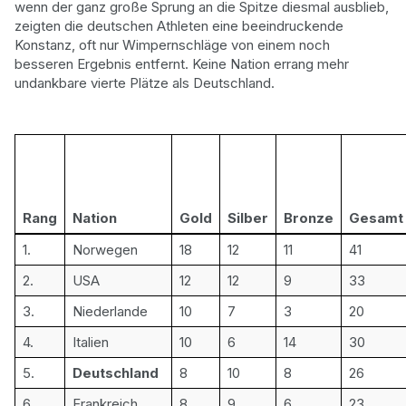
wenn der ganz große Sprung an die Spitze diesmal ausblieb,
zeigten die deutschen Athleten eine beeindruckende
Konstanz, oft nur Wimpernschläge von einem noch
besseren Ergebnis entfernt. Keine Nation errang mehr
undankbare vierte Plätze als Deutschland.
Rang
Nation
Gold
Silber
Bronze
Gesamt
1.
Norwegen
18
12
11
41
2.
USA
12
12
9
33
3.
Niederlande
10
7
3
20
4.
Italien
10
6
14
30
5.
Deutschland
8
10
8
26
6.
Frankreich
8
9
6
23