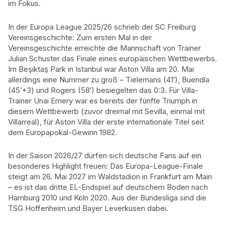
im Fokus.
In der Europa League 2025/26 schrieb der SC Freiburg
Vereinsgeschichte: Zum ersten Mal in der
Vereinsgeschichte erreichte die Mannschaft von Trainer
Julian Schuster das Finale eines europäischen Wettbewerbs.
Im Beşiktaş Park in Istanbul war Aston Villa am 20. Mai
allerdings eine Nummer zu groß – Tielemans (41′), Buendía
(45’+3) und Rogers (58′) besiegelten das 0:3. Für Villa-
Trainer Unai Emery war es bereits der fünfte Triumph in
diesem Wettbewerb (zuvor dreimal mit Sevilla, einmal mit
Villarreal), für Aston Villa der erste internationale Titel seit
dem Europapokal-Gewinn 1982.
In der Saison 2026/27 dürfen sich deutsche Fans auf ein
besonderes Highlight freuen: Das Europa-League-Finale
steigt am 26. Mai 2027 im Waldstadion in Frankfurt am Main
– es ist das dritte EL-Endspiel auf deutschem Boden nach
Hamburg 2010 und Köln 2020. Aus der Bundesliga sind die
TSG Hoffenheim und Bayer Leverkusen dabei.