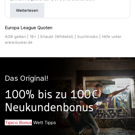
Weiterlesen
Europa League Quoten
AGB gelten
| 18+ | Erlaubt (Whitelist) | Suchtrisiko | Hilfe unter
www.buwei.de
Das Original!
100% bis zu 100€
Neukundenbonus
Tipico Bonus
Wett Tipps