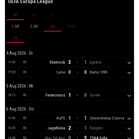
UEFA Europa League
QT
LS
F
1.QR
2.QR
3Q
POFF
E1
4 Aug 2026 - Di
3
1
-
Shamrock
Egnatia
19:00
RS
0
0
-
Larne
Iberia 1999
19:00
RS
5 Aug 2026 - Mi
1
0
-
Ferencvaros
Gornik
18:15
RS
6 Aug 2026 - Do
1
1
-
KuPS
Universitatea Craiova
15:00
RS
2
1
-
Jagiellonia
Rangers
16:00
RS
0
3
-
Mac.Tel Aviv
ZSKA Sofia
16:00
RS