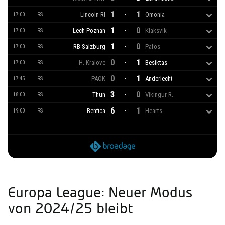
1
1
-
Lincoln RI
Omonia
17:00
RS
1
0
-
Lech Poznan
Klaksvik
17:00
RS
1
0
-
RB Salzburg
Pafos
17:00
RS
0
1
-
H. Kralove
Besiktas
17:00
RS
0
1
-
PAOK
Anderlecht
17:45
RS
3
0
-
Thun
Vikingur R.
18:00
RS
6
1
-
Benfica
Hearts
19:00
RS
Europa League: Neuer Modus
von 2024/25 bleibt