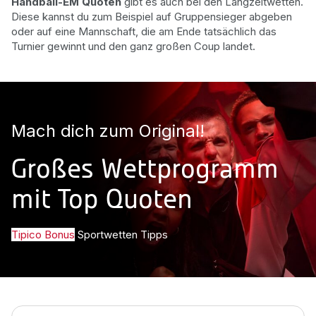
Handball-EM Quoten
gibt es auch bei den Langzeitwetten.
Diese kannst du zum Beispiel auf Gruppensieger abgeben
oder auf eine Mannschaft, die am Ende tatsächlich das
Turnier gewinnt und den ganz großen Coup landet.
Mach dich zum Original!
Großes Wettprogramm
mit Top Quoten
Tipico Bonus
Sportwetten Tipps