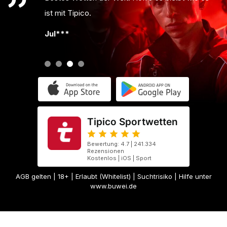
ist mit Tipico.
Jul***
Tipico Sportwetten
Bewertung: 4.7 | 241.334
Rezensionen
Kostenlos | iOS | Sport
AGB gelten
| 18+ | Erlaubt (Whitelist) | Suchtrisiko | Hilfe unter
www.buwei.de