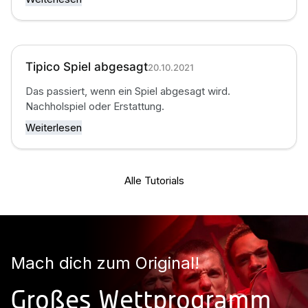
Tipico Spiel abgesagt
20.10.2021
Das passiert, wenn ein Spiel abgesagt wird.
Nachholspiel oder Erstattung.
Weiterlesen
Alle Tutorials
Mach dich zum Original!
Großes Wettprogramm