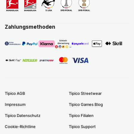
Zahlungsmethoden
Tipico AGB
Tipico Streetwear
Impressum
Tipico Games Blog
Tipico Datenschutz
Tipico Filialen
Cookie-Richtline
Tipico Support