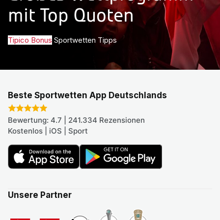
mit Top Quoten
Tipico Bonus
Sportwetten Tipps
Beste Sportwetten App Deutschlands
Bewertung: 4.7 | 241.334 Rezensionen
Kostenlos | iOS | Sport
Unsere Partner