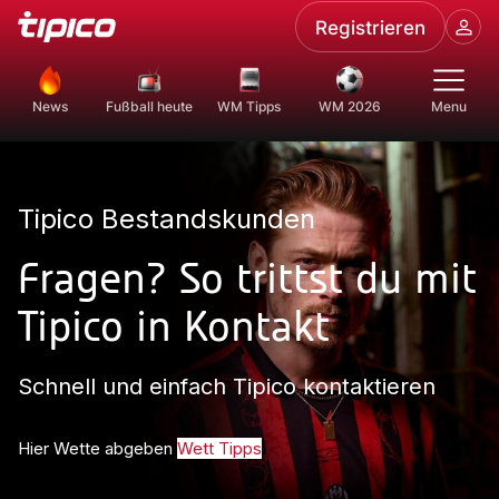
Registrieren
News
Fußball heute
WM Tipps
WM 2026
Menu
Tipico Bestandskunden
Fragen? So trittst du mit
Tipico in Kontakt
Schnell und einfach Tipico kontaktieren
Hier Wette abgeben
Wett Tipps