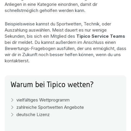
Anliegen in eine Kategorie einordnen, damit dir
schnellstmöglich geholfen werden kann.
Beispielsweise kannst du Sportwetten, Technik, oder
Auszahlung auswählen. Meist dauert es nur wenige
Sekunden, bis sich ein Mitglied des
Tipico Service Teams
bei dir meldet. Du kannst außerdem im Anschluss einen
Bewertungs-Fragebogen ausfüllen, der uns ermöglicht, dass
wir dir in Zukunft noch besser helfen können, wenn du uns
kontaktierst.
Warum bei Tipico wetten?
vielfältiges Wettprogramm
zahlreiche Sportwetten Angebote
deutsche Lizenz