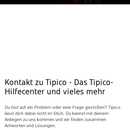
Kontakt zu Tipico - Das Tipico-
Hilfecenter und vieles mehr
Du bist auf ein Problem oder eine Frage gestoßen? Tipico
lässt dich dabei nicht im Stich. Du kannst mit deinem
Anliegen zu uns kommen und wir finden zusammen
Antworten und Lösungen.