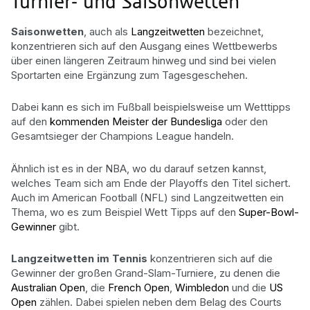
Turnier- und Saisonwetten
Saisonwetten
, auch als
Langzeitwetten
bezeichnet,
konzentrieren sich auf den Ausgang eines Wettbewerbs
über einen längeren Zeitraum hinweg und sind bei vielen
Sportarten eine Ergänzung zum Tagesgeschehen.
Dabei kann es sich im Fußball beispielsweise um Wetttipps
auf den
kommenden Meister der Bundesliga
oder den
Gesamtsieger der Champions League handeln.
Ähnlich ist es in der NBA, wo du darauf setzen kannst,
welches Team sich am Ende der Playoffs den Titel sichert.
Auch im American Football (NFL) sind Langzeitwetten ein
Thema, wo es zum Beispiel Wett Tipps auf den
Super-Bowl-
Gewinner
gibt.
Langzeitwetten im Tennis
konzentrieren sich auf die
Gewinner der großen Grand-Slam-Turniere, zu denen die
Australian Open
, die
French Open
,
Wimbledon
und die
US
Open
zählen. Dabei spielen neben dem Belag des Courts