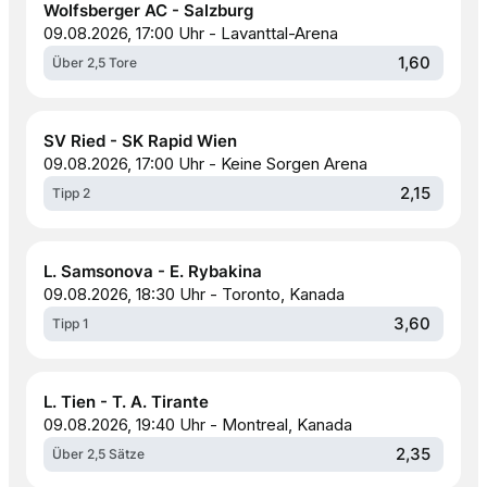
Wolfsberger AC - Salzburg
09.08.2026, 17:00 Uhr - Lavanttal-Arena
1,60
Über 2,5 Tore
SV Ried - SK Rapid Wien
09.08.2026, 17:00 Uhr - Keine Sorgen Arena
2,15
Tipp 2
L. Samsonova - E. Rybakina
09.08.2026, 18:30 Uhr - Toronto, Kanada
3,60
Tipp 1
L. Tien - T. A. Tirante
09.08.2026, 19:40 Uhr - Montreal, Kanada
2,35
Über 2,5 Sätze