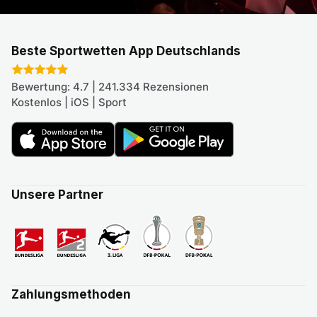
Beste Sportwetten App Deutschlands
Bewertung: 4.7 | 241.334 Rezensionen
Kostenlos | iOS | Sport
Unsere Partner
Zahlungsmethoden