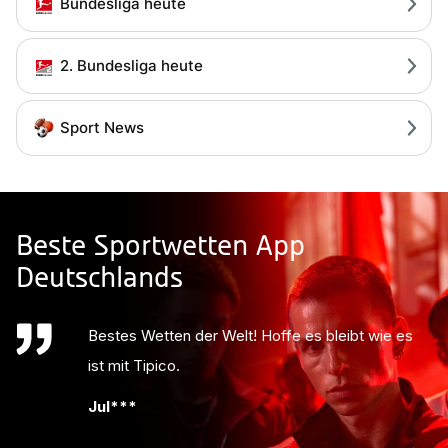
Bundesliga heute
2. Bundesliga heute
Sport News
Beste Sportwetten App
Deutschlands
Bestes Wetten der Welt! Hoffe es bleibt wie es
ist mit Tipico.
Jul***