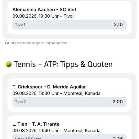
Alemannia Aachen - SC Verl
09.08.2026, 19:30 Uhr - Tivoli
2,10
Tipp 1
Quotenänderungen vorbehalten
Tennis – ATP: Tipps & Quoten
T. Griekspoor - D. Merida Aguilar
09.08.2026, 18:30 Uhr - Montreal, Kanada
2,00
Tipp 2
L. Tien - T. A. Tirante
09.08.2026, 19:40 Uhr - Montreal, Kanada
2,35
Über 2,5 Sätze