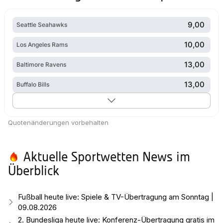
9,00
Seattle Seahawks
10,00
Los Angeles Rams
13,00
Baltimore Ravens
13,00
Buffalo Bills
Quotenänderungen vorbehalten
Aktuelle Sportwetten News im
Überblick
Fußball heute live: Spiele & TV-Übertragung am Sonntag |
09.08.2026
2. Bundesliga heute live: Konferenz-Übertragung gratis im