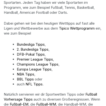
Sportarten. Jeden Tag haben wir viele Sportarten im
Programm, wie zum Beispiel Fußball, Tennis, Basketball,
Handball, American Football oder Darts.
Dabei gehen wir bei den heutigen Wetttipps auf fast alle
Ligen und Wettbewerbe aus dem
Tipico Wettprogramm
ein,
wie zum Beispiel
Bundesliga Tipps
,
2. Bundesliga Tipps
,
DFB-Pokal Tipps
,
Premier League Tipps
,
Champions League Tipps
,
Europa League Tipps
,
NBA Tipps
,
BBL Tipps
oder
auch
NFL Tipps
.
Natürlich servieren wir dir Sportwetten Tipps oder
Fußball
Vorhersage Tipps
auch zu diversen Großereignissen. Wenn
die
Fußball-EM
, die
Fußball-WM
, die Handball-WM, die