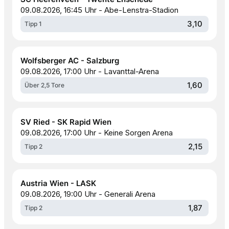
09.08.2026, 16:45 Uhr - Abe-Lenstra-Stadion
3,10
Tipp 1
Wolfsberger AC - Salzburg
09.08.2026, 17:00 Uhr - Lavanttal-Arena
1,60
Über 2,5 Tore
SV Ried - SK Rapid Wien
09.08.2026, 17:00 Uhr - Keine Sorgen Arena
2,15
Tipp 2
Austria Wien - LASK
09.08.2026, 19:00 Uhr - Generali Arena
1,87
Tipp 2