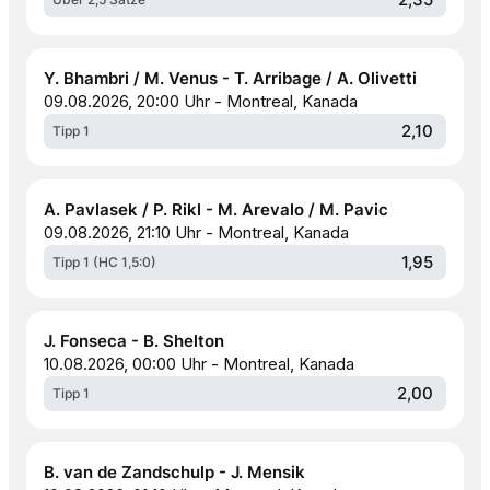
Y. Bhambri / M. Venus - T. Arribage / A. Olivetti
09.08.2026, 20:00 Uhr - Montreal, Kanada
2,10
Tipp 1
A. Pavlasek / P. Rikl - M. Arevalo / M. Pavic
09.08.2026, 21:10 Uhr - Montreal, Kanada
1,95
Tipp 1 (HC 1,5:0)
J. Fonseca - B. Shelton
10.08.2026, 00:00 Uhr - Montreal, Kanada
2,00
Tipp 1
B. van de Zandschulp - J. Mensik