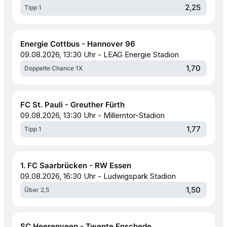
2,25
Tipp 1
Energie Cottbus - Hannover 96
09.08.2026, 13:30 Uhr - LEAG Energie Stadion
1,70
Doppelte Chance 1X
FC St. Pauli - Greuther Fürth
09.08.2026, 13:30 Uhr - Millerntor-Stadion
1,77
Tipp 1
1. FC Saarbrücken - RW Essen
09.08.2026, 16:30 Uhr - Ludwigspark Stadion
1,50
Über 2,5
SC Heerenveen - Twente Enschede