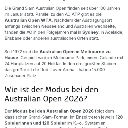
Die Grand Slam Australian Open finden seit über 100 Jahren
im Januar statt. Parallel zu den AO ATP gibt es die
Australian Open WTA
. Nachdem der Austragungsort
anfangs zwischen Neuseeland und Australien wechselte,
fanden die AO in den Folgejahren mal in
Sydney
, in Adelaide,
Brisbane oder anderen australischen Orten statt.
Seit 1972 sind die
Australian Open in Melbourne zu
Hause
. Gespielt wird im Melbourne Park, einem Gelände mit
24 Hartplätzen auf 20 Hektar. In den drei größten Stadien –
das größte ist die Rod-Laver-Arena – haben 15.000
Zuschauer Platz.
Wie ist der Modus bei den
Australian Open 2026?
Der
Modus bei den Australian Open 2026
folgt dem
klassischen Grand-Slam-Format. Im Einzel treten jeweils
128
Spielerinnen und 128 Spieler
im K.-o.-System an.