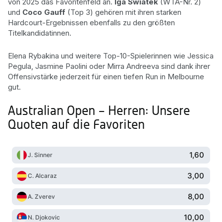
von 2025 das Favoritenfeld an.
Iga Swiatek
(WTA-Nr. 2)
und
Coco Gauff
(Top 3) gehören mit ihren starken
Hardcourt-Ergebnissen ebenfalls zu den größten
Titelkandidatinnen.
Elena Rybakina und weitere Top-10-Spielerinnen wie Jessica
Pegula, Jasmine Paolini oder Mirra Andreeva sind dank ihrer
Offensivstärke jederzeit für einen tiefen Run in Melbourne
gut.
Australian Open – Herren: Unsere
Quoten auf die Favoriten
1,60
J. Sinner
3,00
C. Alcaraz
8,00
A. Zverev
10,00
N. Djokovic