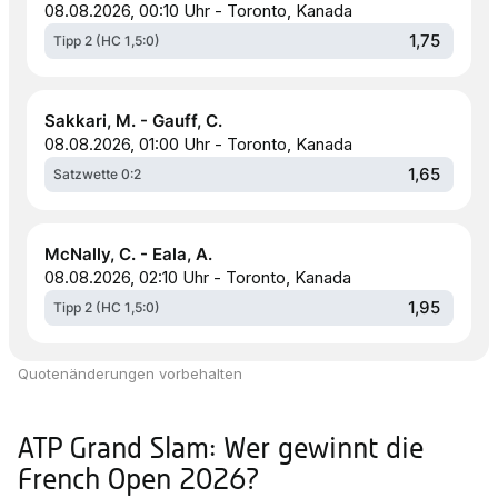
08.08.2026, 00:10 Uhr - Toronto, Kanada
1,75
Tipp 2 (HC 1,5:0)
Sakkari, M. - Gauff, C.
08.08.2026, 01:00 Uhr - Toronto, Kanada
1,65
Satzwette 0:2
McNally, C. - Eala, A.
08.08.2026, 02:10 Uhr - Toronto, Kanada
1,95
Tipp 2 (HC 1,5:0)
Quotenänderungen vorbehalten
ATP Grand Slam: Wer gewinnt die
French Open 2026?