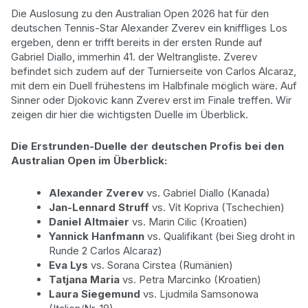
Die Auslosung zu den Australian Open 2026 hat für den
deutschen Tennis-Star Alexander Zverev ein kniffliges Los
ergeben, denn er trifft bereits in der ersten Runde auf
Gabriel Diallo, immerhin 41. der Weltrangliste. Zverev
befindet sich zudem auf der Turnierseite von Carlos Alcaraz,
mit dem ein Duell frühestens im Halbfinale möglich wäre. Auf
Sinner oder Djokovic kann Zverev erst im Finale treffen. Wir
zeigen dir hier die wichtigsten Duelle im Überblick.
Die Erstrunden-Duelle der deutschen Profis bei den
Australian Open im Überblick:
Alexander Zverev
vs. Gabriel Diallo (Kanada)
Jan-Lennard Struff
vs. Vít Kopriva (Tschechien)
Daniel Altmaier
vs. Marin Cilic (Kroatien)
Yannick Hanfmann
vs. Qualifikant (bei Sieg droht in
Runde 2 Carlos Alcaraz)
Eva Lys
vs. Sorana Cirstea (Rumänien)
Tatjana Maria
vs. Petra Marcinko (Kroatien)
Laura Siegemund
vs. Ljudmila Samsonowa