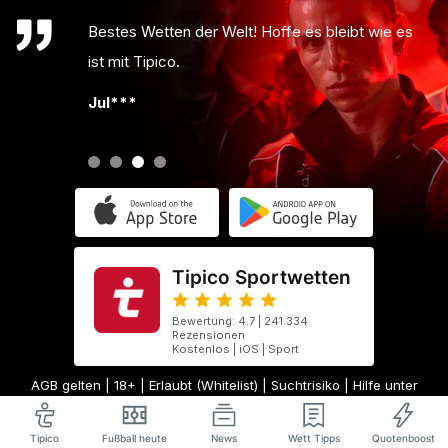
Bestes Wetten der Welt! Hoffe es bleibt wie es
ist mit Tipico.
Jul***
Tipico Sportwetten
Bewertung: 4.7 | 241.334
Rezensionen
Kostenlos | iOS | Sport
AGB gelten
| 18+ | Erlaubt (Whitelist) | Suchtrisiko | Hilfe unter
www.buwei.de
Tipico
Fußball heute
News
Wett Tipps
Quotenboost