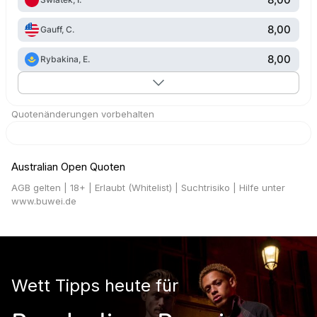
8,00
Gauff, C.
8,00
Rybakina, E.
Quotenänderungen vorbehalten
Australian Open Quoten
AGB gelten
| 18+ | Erlaubt (Whitelist) | Suchtrisiko | Hilfe unter
www.buwei.de
Wett Tipps heute für