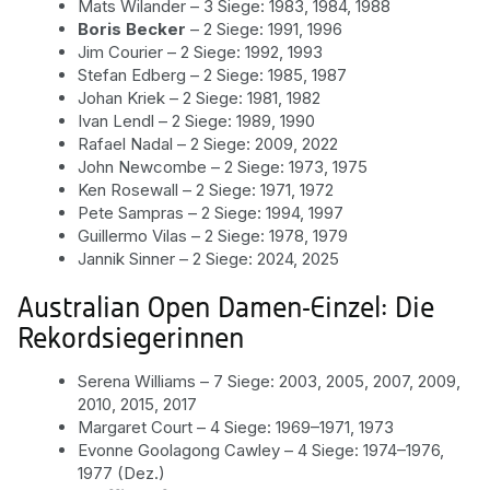
Mats Wilander – 3 Siege: 1983, 1984, 1988
Boris Becker
– 2 Siege: 1991, 1996
Jim Courier – 2 Siege: 1992, 1993
Stefan Edberg – 2 Siege: 1985, 1987
Johan Kriek – 2 Siege: 1981, 1982
Ivan Lendl – 2 Siege: 1989, 1990
Rafael Nadal – 2 Siege: 2009, 2022
John Newcombe – 2 Siege: 1973, 1975
Ken Rosewall – 2 Siege: 1971, 1972
Pete Sampras – 2 Siege: 1994, 1997
Guillermo Vilas – 2 Siege: 1978, 1979
Jannik Sinner – 2 Siege: 2024, 2025
Australian Open Damen-Einzel: Die
Rekordsiegerinnen
Serena Williams – 7 Siege: 2003, 2005, 2007, 2009,
2010, 2015, 2017
Margaret Court – 4 Siege: 1969–1971, 1973
Evonne Goolagong Cawley – 4 Siege: 1974–1976,
1977 (Dez.)