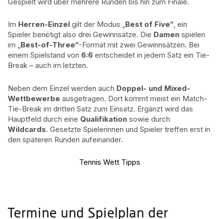
Gespielt wird über mehrere Runden bis hin zum Finale.
Im
Herren-Einzel
gilt der Modus „
Best of Five“
, ein
Spieler benötigt also drei Gewinnsätze. Die
Damen
spielen
im „
Best-of-Three“
-Format mit zwei Gewinnsätzen. Bei
einem Spielstand von
6:6
entscheidet in jedem Satz ein Tie-
Break – auch im letzten.
Neben dem Einzel werden auch
Doppel- und Mixed-
Wettbewerbe
ausgetragen. Dort kommt meist ein Match-
Tie-Break im dritten Satz zum Einsatz. Ergänzt wird das
Hauptfeld durch eine
Qualifikation
sowie durch
Wildcards
. Gesetzte Spielerinnen und Spieler treffen erst in
den späteren Runden aufeinander.
Tennis Wett Tipps
Termine und Spielplan der