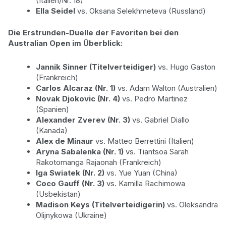
(Italien/Nr. 18)
Ella Seidel
vs. Oksana Selekhmeteva (Russland)
Die Erstrunden-Duelle der Favoriten bei den
Australian Open im Überblick:
Jannik Sinner (Titelverteidiger)
vs. Hugo Gaston
(Frankreich)
Carlos Alcaraz (Nr. 1)
vs. Adam Walton (Australien)
Novak Djokovic (Nr. 4)
vs. Pedro Martinez
(Spanien)
Alexander Zverev (Nr. 3)
vs. Gabriel Diallo
(Kanada)
Alex de Minaur
vs. Matteo Berrettini (Italien)
Aryna Sabalenka (Nr. 1)
vs. Tiantsoa Sarah
Rakotomanga Rajaonah (Frankreich)
Iga Swiatek (Nr. 2)
vs. Yue Yuan (China)
Coco Gauff (Nr. 3)
vs. Kamilla Rachimowa
(Usbekistan)
Madison Keys (Titelverteidigerin)
vs. Oleksandra
Olijnykowa (Ukraine)