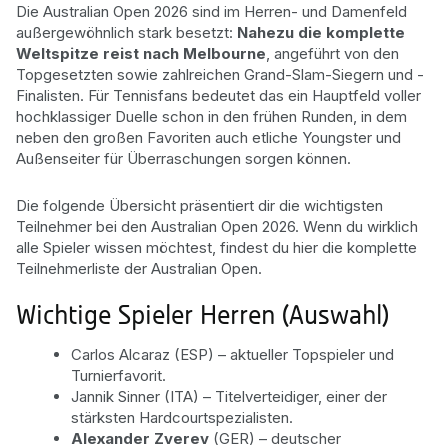
Die Australian Open 2026 sind im Herren- und Damenfeld
außergewöhnlich stark besetzt:
Nahezu die komplette
Weltspitze reist nach Melbourne
, angeführt von den
Topgesetzten sowie zahlreichen Grand-Slam-Siegern und -
Finalisten. Für Tennisfans bedeutet das ein Hauptfeld voller
hochklassiger Duelle schon in den frühen Runden, in dem
neben den großen Favoriten auch etliche Youngster und
Außenseiter für Überraschungen sorgen können.
Die folgende Übersicht präsentiert dir die wichtigsten
Teilnehmer bei den Australian Open 2026. Wenn du wirklich
alle Spieler wissen möchtest, findest du hier die komplette
Teilnehmerliste der Australian Open.
Wichtige Spieler Herren (Auswahl)
Carlos Alcaraz (ESP) – aktueller Topspieler und
Turnierfavorit.
Jannik Sinner (ITA) – Titelverteidiger, einer der
stärksten Hardcourtspezialisten.
Alexander Zverev
(GER) – deutscher