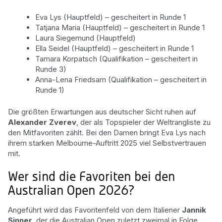
Eva Lys (Hauptfeld) – gescheitert in Runde 1
Tatjana Maria (Hauptfeld) – gescheitert in Runde 1
Laura Siegemund (Hauptfeld)
Ella Seidel (Hauptfeld) – gescheitert in Runde 1
Tamara Korpatsch (Qualifikation – gescheitert in
Runde 3)
Anna-Lena Friedsam (Qualifikation – gescheitert in
Runde 1)
Die größten Erwartungen aus deutscher Sicht ruhen auf
Alexander Zverev
, der als Topspieler der Weltrangliste zu
den Mitfavoriten zählt. Bei den Damen bringt Eva Lys nach
ihrem starken Melbourne-Auftritt 2025 viel Selbstvertrauen
mit.
Wer sind die Favoriten bei den
Australian Open 2026?
Angeführt wird das Favoritenfeld von dem Italiener
Jannik
Sinner,
der die Australian Open zuletzt zweimal in Folge