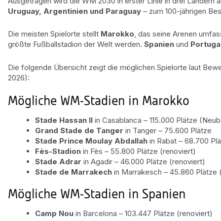
Ausgetragen wird die WM 2030 in erster Linie in drei Ländern 
Uruguay, Argentinien und Paraguay
– zum 100-jährigen Bes
Die meisten Spielorte stellt
Marokko
, das seine Arenen umfa
größte Fußballstadion der Welt werden.
Spanien
und
Portuga
Die folgende Übersicht zeigt die möglichen Spielorte laut Bewe
2026):
Mögliche WM-Stadien in Marokko
Stade Hassan II
in Casablanca – 115.000 Plätze (Neub
Grand Stade de Tanger
in Tanger – 75.600 Plätze
Stade Prince Moulay Abdallah
in Rabat – 68.700 Pl
Fès-Stadion
in Fès – 55.800 Plätze (renoviert)
Stade Adrar
in Agadir – 46.000 Plätze (renoviert)
Stade de Marrakech
in Marrakesch – 45.860 Plätze (
Mögliche WM-Stadien in Spanien
Camp Nou
in Barcelona – 103.447 Plätze (renoviert)