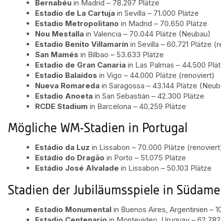
Bernabéu
in Madrid – 78.297 Plätze
Estadio de La Cartuja
in Sevilla – 71.000 Plätze
Estadio Metropolitano
in Madrid – 70.650 Plätze
Nou Mestalla
in Valencia – 70.044 Plätze (Neubau)
Estadio Benito Villamarín
in Sevilla – 60.721 Plätze (r
San Mamés
in Bilbao – 53.633 Plätze
Estadio de Gran Canaria
in Las Palmas – 44.500 Plät
Estadio Balaídos
in Vigo – 44.000 Plätze (renoviert)
Nueva Romareda
in Saragossa – 43.144 Plätze (Neub
Estadio Anoeta
in San Sebastián – 42.300 Plätze
RCDE Stadium
in Barcelona – 40.259 Plätze
Mögliche WM-Stadien in Portugal
Estádio da Luz
in Lissabon – 70.000 Plätze (renoviert
Estádio do Dragão
in Porto – 51.075 Plätze
Estádio José Alvalade
in Lissabon – 50.103 Plätze
Stadien der Jubiläumsspiele in Südame
Estadio Monumental
in Buenos Aires, Argentinien – 1
Estadio Centenario
in Montevideo, Uruguay – 62.782 