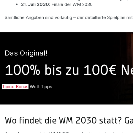
21. Juli 2030
: Finale der WM 2030
Sämtliche Angaben sind vorläufig – der detaillierte Spielplan mi
Das Original!
100% bis zu 100€ 
Tipico Bonus
Wett Tipps
Wo findet die WM 2030 statt? G