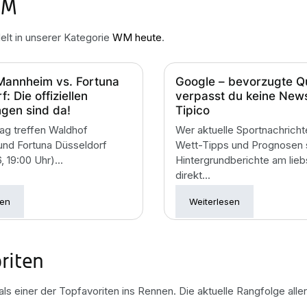
WM
elt in unserer Kategorie
WM heute
.
Mannheim vs. Fortuna
Google – bevorzugte Qu
: Die offiziellen
verpasst du keine New
ngen sind da!
Tipico
tag treffen Waldhof
Wer aktuelle Sportnachricht
nd Fortuna Düsseldorf
Wett-Tipps und Prognosen
 19:00 Uhr)...
Hintergrundberichte am lieb
direkt...
sen
Weiterlesen
riten
ls einer der Topfavoriten ins Rennen. Die aktuelle Rangfolge alle