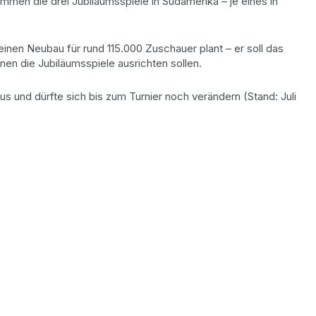
ommen die drei Jubiläumsspiele in Südamerika – je eines in
inen Neubau für rund 115.000 Zuschauer plant – er soll das
en die Jubiläumsspiele ausrichten sollen.
s und dürfte sich bis zum Turnier noch verändern (Stand: Juli