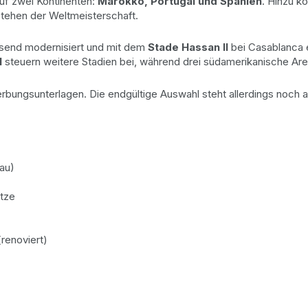
auf zwei Kontinenten:
Marokko, Portugal und Spanien
. Hinzu k
tehen der Weltmeisterschaft.
ssend modernisiert und mit dem
Stade Hassan II
bei Casablanca e
l
steuern weitere Stadien bei, während drei südamerikanische Aren
rbungsunterlagen. Die endgültige Auswahl steht allerdings noch au
au)
ätze
renoviert)