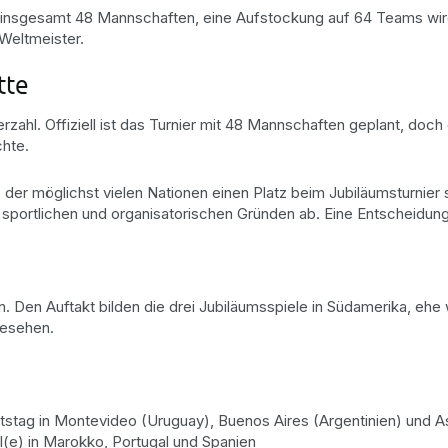
 insgesamt 48 Mannschaften, eine Aufstockung auf 64 Teams wird 
 Weltmeister.
tte
zahl. Offiziell ist das Turnier mit 48 Mannschaften geplant, doc
chte.
der möglichst vielen Nationen einen Platz beim Jubiläumsturnier 
ortlichen und organisatorischen Gründen ab. Eine Entscheidung s
 Den Auftakt bilden die drei Jubiläumsspiele in Südamerika, ehe 
rgesehen.
stag in Montevideo (Uruguay), Buenos Aires (Argentinien) und A
l(e) in Marokko, Portugal und Spanien