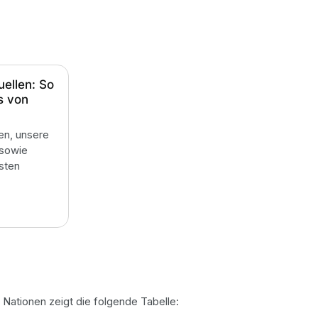
ellen: So
s von
en, unsere
 sowie
sten
r Nationen zeigt die folgende Tabelle: