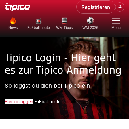
Registrieren
News
Fußball heute
WM Tipps
WM 2026
Menu
Tipico Login - Hier geht
es zur Tipico Anmeldung
So loggst du dich bei Tipico ein
Hier einloggen
Fußball heute