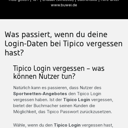
www.buwei.de
Was passiert, wenn du deine
Login-Daten bei Tipico vergessen
hast?
Tipico Login vergessen – was
können Nutzer tun?
Natürlich kann es passieren, dass Nutzer des
Sportwetten-Angebotes
den Tipico Login
vergessen haben. Ist der
Tipico Login
vergessen,
bietet der Buchmacher seinen Kunden die
Möglichkeit, das Tipico Passwort zurückzusetzen.
Wähle, wenn du den
Tipico Login
vergessen hast,