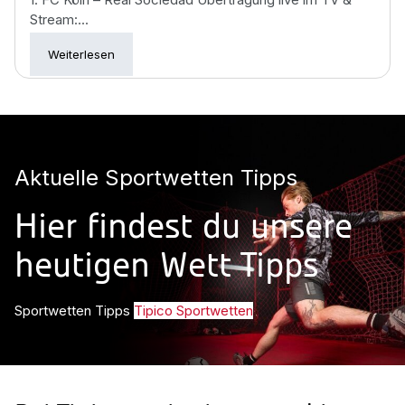
Stream:...
Weiterlesen
Aktuelle Sportwetten Tipps
Hier findest du unsere
heutigen Wett Tipps
Sportwetten Tipps
Tipico Sportwetten