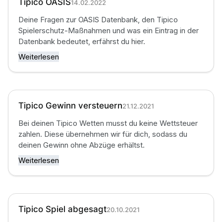
Tipico OASIS
14.02.2022
Deine Fragen zur OASIS Datenbank, den Tipico
Spielerschutz-Maßnahmen und was ein Eintrag in der
Datenbank bedeutet, erfährst du hier.
Weiterlesen
Tipico Gewinn versteuern
21.12.2021
Bei deinen Tipico Wetten musst du keine Wettsteuer
zahlen. Diese übernehmen wir für dich, sodass du
deinen Gewinn ohne Abzüge erhältst.
Weiterlesen
Tipico Spiel abgesagt
20.10.2021