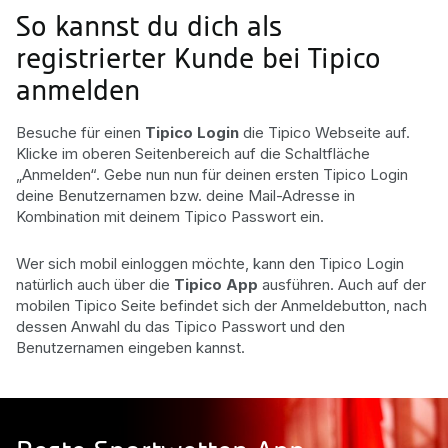
So kannst du dich als
registrierter Kunde bei Tipico
anmelden
Besuche für einen
Tipico Login
die Tipico Webseite auf.
Klicke im oberen Seitenbereich auf die Schaltfläche
„Anmelden“. Gebe nun nun für deinen ersten Tipico Login
deine Benutzernamen bzw. deine Mail-Adresse in
Kombination mit deinem Tipico Passwort ein.
Wer sich mobil einloggen möchte, kann den Tipico Login
natürlich auch über die
Tipico App
ausführen. Auch auf der
mobilen Tipico Seite befindet sich der Anmeldebutton, nach
dessen Anwahl du das Tipico Passwort und den
Benutzernamen eingeben kannst.