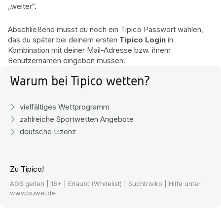
„weiter“.
Abschließend musst du noch ein Tipico Passwort wählen,
das du später bei deinem ersten
Tipico Login
in
Kombination mit deiner Mail-Adresse bzw. ihrem
Benutzernamen eingeben müssen.
Warum bei Tipico wetten?
vielfältiges Wettprogramm
zahlreiche Sportwetten Angebote
deutsche Lizenz
Zu Tipico!
AGB gelten
| 18+ | Erlaubt (Whitelist) | Suchtrisiko | Hilfe unter
www.buwei.de