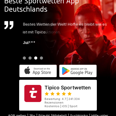
Beste Sportwetten App
Deutschlands
Bestes Wetten der Welt! Hoffe es bleibt wie es
ist mit Tipico.
Jul***
Tipico Sportwetten
Bewertung: 4.7 | 241.334
Rezensionen
Kostenlos | iOS | Sport
AGB gelten
| 18+ | Erlaubt (Whitelist) | Suchtrisiko | Hilfe unter