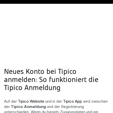
Neues Konto bei Tipico
anmelden: So funktioniert die
Tipico Anmeldung
Auf der
Tipico Website
und in der
Tipico App
wird zwischen
der
Tipico Anmeldung
und der Registrierung
unterschieden. Wenn du bereits Zugangsdaten und ein