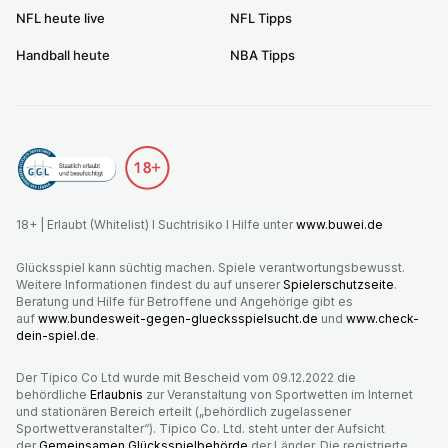
NFL heute live
NFL Tipps
Handball heute
NBA Tipps
18+ | Erlaubt (Whitelist) I Suchtrisiko I Hilfe unter
www.buwei.de
Glücksspiel kann süchtig machen. Spiele verantwortungsbewusst.
Weitere Informationen findest du auf unserer
Spielerschutzseite
.
Beratung und Hilfe für Betroffene und Angehörige gibt es
auf
www.bundesweit-gegen-gluecksspielsucht.de
und
www.check-
dein-spiel.de
.
Der Tipico Co Ltd wurde mit Bescheid vom 09.12.2022 die
behördliche
Erlaubnis
zur Veranstaltung von Sportwetten im Internet
und stationären Bereich erteilt („behördlich zugelassener
Sportwettveranstalter“). Tipico Co. Ltd. steht unter der Aufsicht
der
Gemeinsamen Glücksspielbehörde
der Länder. Die registrierte