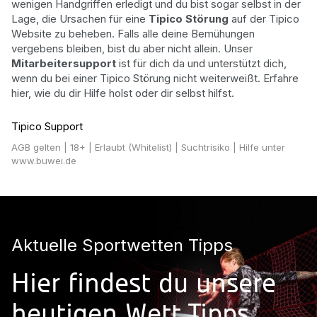
wenigen Handgriffen erledigt und du bist sogar selbst in der
Lage, die Ursachen für eine
Tipico Störung
auf der Tipico
Website zu beheben. Falls alle deine Bemühungen
vergebens bleiben, bist du aber nicht allein. Unser
Mitarbeitersupport
ist für dich da und unterstützt dich,
wenn du bei einer Tipico Störung nicht weiterweißt. Erfahre
hier, wie du dir Hilfe holst oder dir selbst hilfst.
Tipico Support
AGB gelten
| 18+ | Erlaubt (Whitelist) | Suchtrisiko | Hilfe unter
www.buwei.de
Aktuelle Sportwetten Tipps
Hier findest du unsere
heutigen Wett Tipps