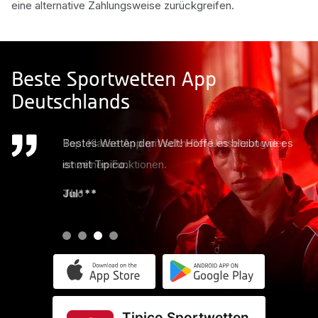
eine alternative Zahlungsweise zurückgreifen.
Beste Sportwetten App
Deutschlands
Bestes Wetten der Welt! Hoffe es bleibt wie es
ist mit Tipico.
Jul***
Tipico Sportwetten