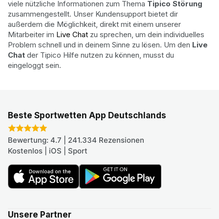
viele nützliche Informationen zum Thema
Tipico Störung
zusammengestellt. Unser Kundensupport bietet dir
außerdem die Möglichkeit, direkt mit einem unserer
Mitarbeiter im
Live Chat
zu sprechen, um dein individuelles
Problem schnell und in deinem Sinne zu lösen. Um den
Live
Chat
der Tipico Hilfe nutzen zu können, musst du
eingeloggt sein.
Beste Sportwetten App Deutschlands
Bewertung: 4.7 | 241.334 Rezensionen
Kostenlos | iOS | Sport
Unsere Partner