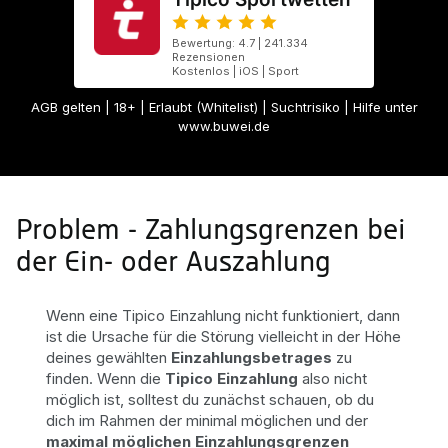
Bewertung: 4.7 | 241.334
Rezensionen
Kostenlos | iOS | Sport
AGB gelten
| 18+ | Erlaubt (Whitelist) | Suchtrisiko | Hilfe unter
www.buwei.de
Problem - Zahlungsgrenzen bei
der Ein- oder Auszahlung
Wenn eine Tipico Einzahlung nicht funktioniert, dann
Selbiges gilt für Probleme mit der Auszahlung: Auch
ist die Ursache für die Störung vielleicht in der Höhe
hier gilt es, die zahlungsmittelspezifischen Limits
deines gewählten
einzuhalten, unter oder über denen keine
Einzahlungsbetrages
zu
finden. Wenn die
Transaktion möglich ist. Wenn weiterhin deine
Tipico Einzahlung
also nicht
möglich ist, solltest du zunächst schauen, ob du
Auszahlungsprobleme
nicht behoben werden
dich im Rahmen der minimal möglichen und der
können, überprüfe, ob du die
Bonusbedingungen
maximal möglichen Einzahlungsgrenzen
erfüllt und dein
Konto bereits verifiziert
hast.