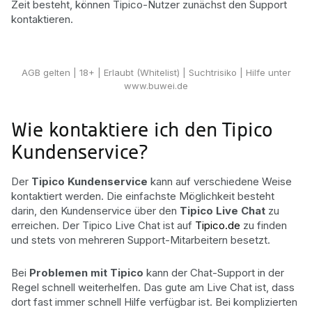
Zeit besteht, können Tipico-Nutzer zunächst den Support
kontaktieren.
Tipico Android App
AGB gelten
| 18+ | Erlaubt (Whitelist) | Suchtrisiko | Hilfe unter
www.buwei.de
Wie kontaktiere ich den Tipico
Kundenservice?
Der
Tipico Kundenservice
kann auf verschiedene Weise
kontaktiert werden. Die einfachste Möglichkeit besteht
darin, den Kundenservice über den
Tipico Live Chat
zu
erreichen. Der Tipico Live Chat ist auf
Tipico.de
zu finden
und stets von mehreren Support-Mitarbeitern besetzt.
Bei
Problemen mit Tipico
kann der Chat-Support in der
Regel schnell weiterhelfen. Das gute am Live Chat ist, dass
dort fast immer schnell Hilfe verfügbar ist. Bei komplizierten