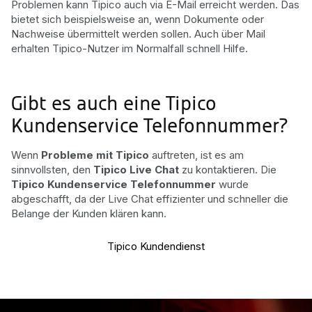
Problemen kann Tipico auch via E-Mail erreicht werden. Das
bietet sich beispielsweise an, wenn Dokumente oder
Nachweise übermittelt werden sollen. Auch über Mail
erhalten Tipico-Nutzer im Normalfall schnell Hilfe.
Gibt es auch eine Tipico
Kundenservice Telefonnummer?
Wenn
Probleme mit Tipico
auftreten, ist es am
sinnvollsten, den
Tipico Live Chat
zu kontaktieren. Die
Tipico Kundenservice Telefonnummer
wurde
abgeschafft, da der Live Chat effizienter und schneller die
Belange der Kunden klären kann.
Tipico Kundendienst