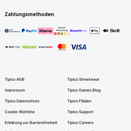
Zahlungsmethoden
Tipico AGB
Tipico Streetwear
Impressum
Tipico Games Blog
Tipico Datenschutz
Tipico Filialen
Cookie-Richtline
Tipico Support
Erklärung zur Barrierefreiheit
Tipico Careers