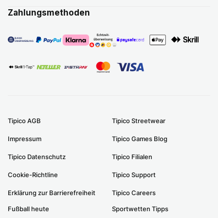
Zahlungsmethoden
Tipico AGB
Tipico Streetwear
Impressum
Tipico Games Blog
Tipico Datenschutz
Tipico Filialen
Cookie-Richtline
Tipico Support
Erklärung zur Barrierefreiheit
Tipico Careers
Fußball heute
Sportwetten Tipps