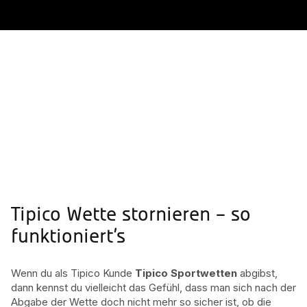
Tipico Wette stornieren – so
funktioniert’s
Wenn du als Tipico Kunde
Tipico Sportwetten
abgibst,
dann kennst du vielleicht das Gefühl, dass man sich nach der
Abgabe der Wette doch nicht mehr so sicher ist, ob die