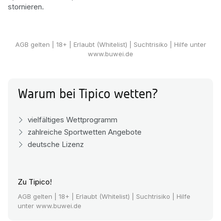
stornieren.
Bei Tipico wetten!
AGB gelten
| 18+ | Erlaubt (Whitelist) | Suchtrisiko | Hilfe unter
www.buwei.de
Warum bei Tipico wetten?
vielfältiges Wettprogramm
zahlreiche Sportwetten Angebote
deutsche Lizenz
Zu Tipico!
AGB gelten
| 18+ | Erlaubt (Whitelist) | Suchtrisiko | Hilfe
unter www.buwei.de