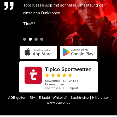
Bestes Wetten der Welt! Hoffe es bleibt wie es
ist mit Tipico.
Jul***
Tipico Sportwetten
Bewertung: 4.7 | 241.334
Rezensionen
Kostenlos | iOS | Sport
AGB gelten
| 18+ | Erlaubt (Whitelist) | Suchtrisiko | Hilfe unter
www.buwei.de