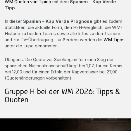
WM Quoten von Tipico
mit dem
Spanien – Kap Verde
Tipp
.
In dieser
Spanien – Kap Verde Prognose
gibt es zudem
Statistiken, die aktuelle Form, den H2H-Vergleich, die WM-
Historie zu beiden Teams sowie alle Infos zu den Trainern
und zur TV-Übertragung – außerdem werden die
WM Tipps
unter die Lupe genommen.
Übrigens: Die Quote vor Spielbeginn für einen Sieg der
spanischen Nationalmannschaft liegt bei 1,07, für ein Remis
bei 12,00 und für einen Erfolg der Kapverdianer bei 27,00
(Quotenänderungen vorbehalten).
Gruppe H bei der WM 2026: Tipps &
Quoten