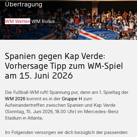
Übertragung
WM Wetten
WM Bonus
Spanien gegen Kap Verde:
Vorhersage Tipp zum WM-Spiel
am 15. Juni 2026
Die Fußball-WM ruft! Spannung pur, denn am 1. Spieltag der
WM 2026
kommt es in der
Gruppe H
zum
Aufeinandertreffen zwischen Spanien und Kap Verde
(Sonntag, 15. Juni 2026, 18.00 Uhr) im Mercedes-Benz
Stadium in Atlanta.
Im Folgenden versorgen wir dich bezüglich der passenden