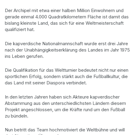
Der Archipel mit etwa einer halben Million Einwohnern und
gerade einmal 4.000 Quadratkilometern Fläche ist damit das
bislang kleinste Land, das sich für eine Weltmeisterschaft
qualifiziert hat.
Die kapverdische Nationalmannschaft wurde erst drei Jahre
nach der Unabhängigkeitserklärung des Landes im Jahr 1975
ins Leben gerufen.
Die Qualifikation für das Weltturnier bedeutet nicht nur einen
sportlichen Erfolg, sondern stärkt auch die Fußballkultur, die
das Land mit seiner Diaspora verbindet.
In den letzten Jahren haben sich Akteure kapverdischer
Abstammung aus den unterschiedlichsten Ländern diesem
Projekt angeschlossen, um die Kräfte rund um den Fußball
zu bündeln.
Nun betritt das Team hochmotiviert die Weltbühne und will