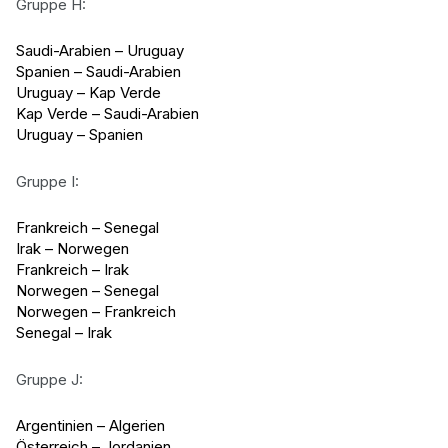
Gruppe H:
Saudi-Arabien – Uruguay
Spanien – Saudi-Arabien
Uruguay – Kap Verde
Kap Verde – Saudi-Arabien
Uruguay – Spanien
Gruppe I:
Frankreich – Senegal
Irak – Norwegen
Frankreich – Irak
Norwegen – Senegal
Norwegen – Frankreich
Senegal – Irak
Gruppe J:
Argentinien – Algerien
Österreich – Jordanien