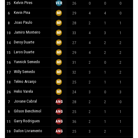
Kelvin Pires
25
VER
26
0
0
0
0
Kevin Pina
6
MF
29
4
4
0
35
Joao Paulo
8
MF
28
2
1
1
10
Jamiro Monteiro
10
MF
33
4
3
1
28
Deroy Duarte
14
MF
27
4
2
2
26
Laros Duarte
15
MF
29
4
2
2
16
Yannick Semedo
16
MF
31
2
0
2
30
Willy Semedo
17
MF
32
3
1
2
13
Telmo Arcanjo
18
MF
25
2
1
1
57
Helio Varela
26
MF
24
3
0
3
10
Jovane Cabral
7
ANG
28
2
2
0
14
Gilson Benchimol
9
ANG
25
2
1
1
78
Garry Rodrigues
11
ANG
36
2
1
1
77
Dailon Livramento
19
ANG
25
3
2
1
17