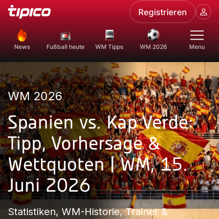
Registrieren
News
Fußball heute
WM Tipps
WM 2026
Menu
WM 2026
Spanien vs. Kap Verde:
Tipp, Vorhersage &
Wettquoten | WM, 15.
Juni 2026
Statistiken, WM-Historie, Trainer &