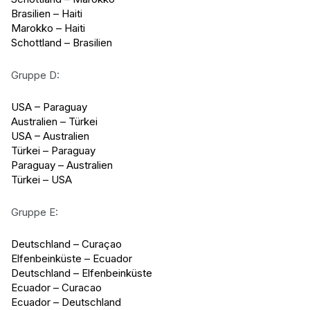
Brasilien – Haiti
Marokko – Haiti
Schottland – Brasilien
Gruppe D:
USA – Paraguay
Australien – Türkei
USA – Australien
Türkei – Paraguay
Paraguay – Australien
Türkei – USA
Gruppe E:
Deutschland – Curaçao
Elfenbeinküste – Ecuador
Deutschland – Elfenbeinküste
Ecuador – Curacao
Ecuador – Deutschland