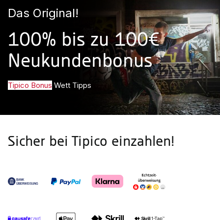
Das Original!
100% bis zu 100€
Neukundenbonus
Tipico Bonus
Wett Tipps
Sicher bei Tipico einzahlen!