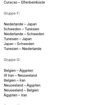
Curacao – Elfenbeinküste
Gruppe F:
Niederlande – Japan
Schweden – Tunesien
Niederlande – Schweden
Tunesien – Japan
Japan – Schweden
Tunesien – Niederlande
Gruppe G:
Belgien – Ägypten
IR Iran – Neuseeland
Belgien – Iran
Neuseeland – Ägypten
Neuseeland – Belgien
Ägypten – Iran