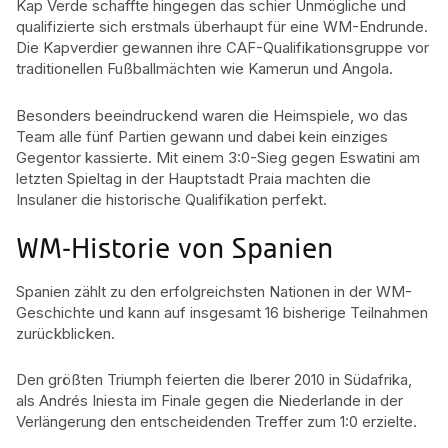
Kap Verde schaffte hingegen das schier Unmögliche und
qualifizierte sich erstmals überhaupt für eine WM-Endrunde.
Die Kapverdier gewannen ihre CAF-Qualifikationsgruppe vor
traditionellen Fußballmächten wie Kamerun und Angola.
Besonders beeindruckend waren die Heimspiele, wo das
Team alle fünf Partien gewann und dabei kein einziges
Gegentor kassierte. Mit einem 3:0-Sieg gegen Eswatini am
letzten Spieltag in der Hauptstadt Praia machten die
Insulaner die historische Qualifikation perfekt.
WM-Historie von Spanien
Spanien zählt zu den erfolgreichsten Nationen in der WM-
Geschichte und kann auf insgesamt 16 bisherige Teilnahmen
zurückblicken.
Den größten Triumph feierten die Iberer 2010 in Südafrika,
als Andrés Iniesta im Finale gegen die Niederlande in der
Verlängerung den entscheidenden Treffer zum 1:0 erzielte.