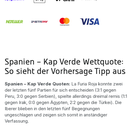
Spanien – Kap Verde Wettquote:
So sieht der Vorhersage Tipp aus
Spanien – Kap Verde Quoten:
La Furia Roja konnte zwei
der letzten fünf Partien für sich entscheiden (3:1 gegen
Peru, 3:0 gegen Serbien), spielte allerdings dreimal remis (1:1
gegen Irak, 0:0 gegen Ägypten, 2:2 gegen die Türkei). Die
Iberer blieben in den letzten fünf Begegnungen
ungeschlagen und zeigen sich somit in anständiger
Verfassung.