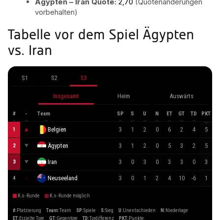
Ägypten – Iran Quote:
2,70
(Quotenänderungen
vorbehalten)
Tabelle vor dem Spiel Ägypten
vs. Iran
S1
S2
S3
Insgesamt
Heim
Auswärts
#
-
Team
SP
S
U
N
ET
GT
TD
PKT
Belgien
3
1
2
0
6
2
4
5
1
Ägypten
3
1
2
0
5
3
2
5
2
Iran
3
0
3
0
3
3
0
3
3
Neuseeland
3
0
1
2
4
10
-6
1
4
K.o.-Runde
K.o.-Runde möglich
#
:
Platzierung
Team
:
Team
SP
:
Spiele
S
:
Sieg
U
:
Unentschieden
N
:
Niederlage
ET
:
Erzielte Tore
GT
:
Gegentore
TD
:
Tordifferenz
PKT
:
Punkte