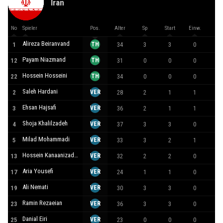
Iran
No
Spieler
Pos.
Alter
Sp
Start
Einw.
Mi
Alireza Beiranvand
1
TH
34
3
3
0
27
Payam Niazmand
12
TH
31
0
0
0
0
Hossein Hosseini
22
TH
34
0
0
0
0
Saleh Hardani
2
VER
28
2
1
1
90
Ehsan Hajsafi
3
VER
36
2
1
1
91
Shoja Khalilzadeh
4
VER
37
3
3
0
27
Milad Mohammadi
5
VER
33
3
2
1
20
Hossein Kanaanizadegan
13
VER
32
2
2
0
13
Aria Yousefi
17
VER
24
1
1
0
46
Ali Nemati
19
VER
30
3
3
0
27
Ramin Rezaeian
23
VER
36
3
3
0
27
Danial Eiri
25
VER
23
0
0
0
0