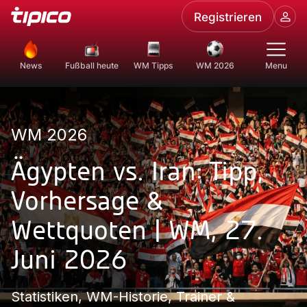
Registrieren
News
Fußball heute
WM Tipps
WM 2026
Menu
WM 2026
Ägypten vs. Iran: Tipp,
Vorhersage &
Wettquoten | WM, 27.
Juni 2026
Statistiken, WM-Historie, Trainer &