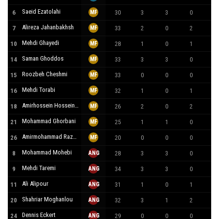
Saeid Ezatolahi
6
MF
30
3
3
0
26
Alireza Jahanbakhsh
7
MF
33
2
0
2
44
Mehdi Ghayedi
10
MF
28
1
0
1
44
Saman Ghoddos
14
MF
33
3
3
0
21
Roozbeh Cheshmi
15
MF
33
0
0
0
0
Mehdi Torabi
16
MF
32
1
0
1
24
Amirhossein Hosseinzadeh
18
MF
26
2
0
2
15
Mohammad Ghorbani
21
MF
25
1
1
0
90
Amirmohammad Razzaghinia
26
MF
20
0
0
0
0
Mohammad Mohebi
8
ANG
28
3
3
0
24
Mehdi Taremi
9
ANG
34
3
3
0
26
Ali Alipour
11
ANG
31
1
0
1
37
Shahriar Moghanlou
20
ANG
32
3
1
2
87
Dennis Eckert
24
ANG
29
0
0
0
0