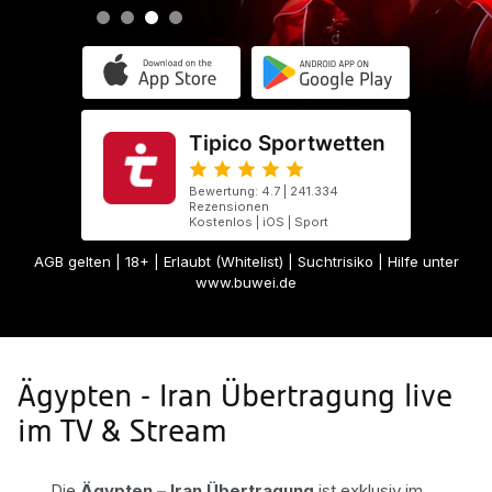
Tipico Sportwetten
Bewertung: 4.7 | 241.334
Rezensionen
Kostenlos | iOS | Sport
AGB gelten
| 18+ | Erlaubt (Whitelist) | Suchtrisiko | Hilfe unter
www.buwei.de
Ägypten - Iran Übertragung live
im TV & Stream
Die
Ägypten – Iran Übertragung
ist exklusiv im