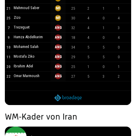
Mahmoud Saber
21
MF
25
2
1
1
16
Zizo
25
MF
30
4
0
4
52
Trezeguet
7
ANG
32
4
1
3
13
Hamza Abdelkarim
9
ANG
18
4
0
4
26
Mohamed Salah
10
ANG
34
5
5
0
39
Mostafa Ziko
11
ANG
29
5
5
0
37
Ibrahim Adel
20
ANG
25
1
0
1
1
Omar Marmoush
22
ANG
27
5
3
2
32
WM-Kader von Iran