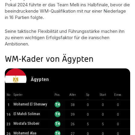
Pokal 2024 führte er das Team Melli ins Halbfinale, bevor die
beeindruckende WM-Qualifikation mit nur einer Niederlage
in 16 Partien folgte.
Seine taktische Flexibilität und Führungsstärke machen ihn
zu einem wichtigen Erfolgsfaktor für die iranischen
Ambitionen.
WM-Kader von Ägypten
Ägypten
No
Spieler
Pos.
Alter
Sp
Start
Einw.
Mi
Mohamed El Shenawy
1
TH
38
0
0
0
0
El Mahdi Soliman
16
TH
39
0
0
0
0
Mostafa Shobeir
23
TH
26
5
5
0
45
Mohamed Alaa
26
TH
27
0
0
0
0