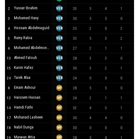
Yasser Ibrahim
2
VER
33
5
4
1
43
Mohamed Hany
3
VER
30
5
5
0
45
Hossam Abdelmaguid
4
VER
25
2
0
2
-5
Ramy Rabia
5
VER
33
5
3
2
33
Mohamed Abdelmonem
6
VER
27
2
1
1
14
Ahmed Fatouh
13
VER
28
3
3
0
26
Karim Hafez
15
VER
30
3
2
1
17
Tarek Alaa
24
VER
24
0
0
0
0
Emam Ashour
8
MF
28
5
5
0
33
Haissem Hassan
12
MF
24
2
1
1
96
Hamdi Fathi
14
MF
32
4
3
1
24
Mohanad Lasheen
17
MF
30
4
4
0
36
Nabil Dunga
18
MF
30
0
0
0
0
Marwan Attia
19
MF
28
5
4
1
43