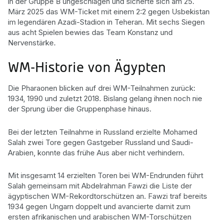
in der Gruppe B ungeschlagen und sicherte sich am 25.
März 2025 das WM-Ticket mit einem 2:2 gegen Usbekistan
im legendären Azadi-Stadion in Teheran. Mit sechs Siegen
aus acht Spielen bewies das Team Konstanz und
Nervenstärke.
WM-Historie von Ägypten
Die Pharaonen blicken auf drei WM-Teilnahmen zurück:
1934, 1990 und zuletzt 2018. Bislang gelang ihnen noch nie
der Sprung über die Gruppenphase hinaus.
Bei der letzten Teilnahme in Russland erzielte Mohamed
Salah zwei Tore gegen Gastgeber Russland und Saudi-
Arabien, konnte das frühe Aus aber nicht verhindern.
Mit insgesamt 14 erzielten Toren bei WM-Endrunden führt
Salah gemeinsam mit Abdelrahman Fawzi die Liste der
ägyptischen WM-Rekordtorschützen an. Fawzi traf bereits
1934 gegen Ungarn doppelt und avancierte damit zum
ersten afrikanischen und arabischen WM-Torschützen