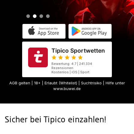
Tipico Sportwetten
Bewertung: 4.7 | 241.334
Rezensionen
Kostenlos | iOS | Sport
AGB gelten
| 18+ | Erlaubt (Whitelist) | Suchtrisiko | Hilfe unter
www.buwei.de
Sicher bei Tipico einzahlen!