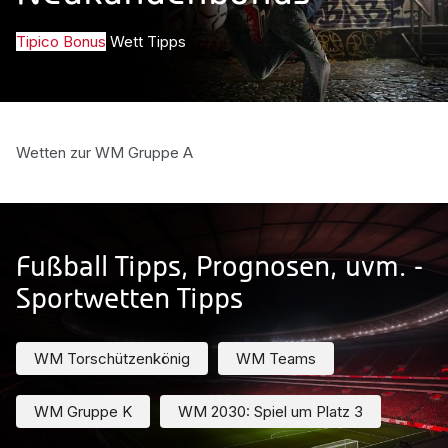
Tipico Bonus
Wett Tipps
Wetten zur WM Gruppe A
Fußball Tipps, Prognosen, uvm. -
Sportwetten Tipps
WM Torschützenkönig
WM Teams
WM Gruppe K
WM 2030: Spiel um Platz 3