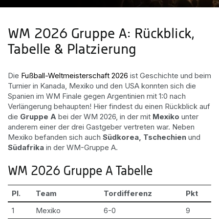
WM 2026 Gruppe A: Rückblick,
Tabelle & Platzierung
Die
Fußball-Weltmeisterschaft 2026
ist Geschichte und beim
Turnier in Kanada, Mexiko und den USA konnten sich die
Spanien im WM Finale gegen Argentinien mit 1:0 nach
Verlängerung behaupten! Hier findest du einen Rückblick auf
die
Gruppe A
bei der WM 2026, in der mit
Mexiko
unter
anderem einer der drei Gastgeber vertreten war. Neben
Mexiko befanden sich auch
Südkorea, Tschechien
und
Südafrika
in der WM-Gruppe A.
WM 2026 Gruppe A Tabelle
Pl.
Team
Tordifferenz
Pkt
1
Mexiko
6-0
9