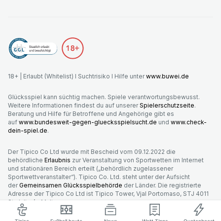
18+ | Erlaubt (Whitelist) I Suchtrisiko I Hilfe unter
www.buwei.de
Glücksspiel kann süchtig machen. Spiele verantwortungsbewusst.
Weitere Informationen findest du auf unserer
Spielerschutzseite
.
Beratung und Hilfe für Betroffene und Angehörige gibt es
auf
www.bundesweit-gegen-gluecksspielsucht.de
und
www.check-
dein-spiel.de
.
Der Tipico Co Ltd wurde mit Bescheid vom 09.12.2022 die
behördliche
Erlaubnis
zur Veranstaltung von Sportwetten im Internet
und stationären Bereich erteilt („behördlich zugelassener
Sportwettveranstalter“). Tipico Co. Ltd. steht unter der Aufsicht
der
Gemeinsamen Glücksspielbehörde
der Länder. Die registrierte
Adresse der Tipico Co Ltd ist Tipico Tower, Vjal Portomaso, STJ 4011
St. Julian’s, Malta