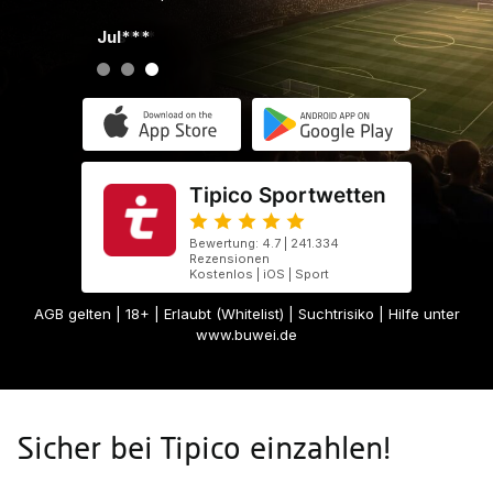
Jul***
Tipico Sportwetten
Bewertung: 4.7 | 241.334
Rezensionen
Kostenlos | iOS | Sport
AGB gelten
| 18+ | Erlaubt (Whitelist) | Suchtrisiko | Hilfe unter
www.buwei.de
Sicher bei Tipico einzahlen!