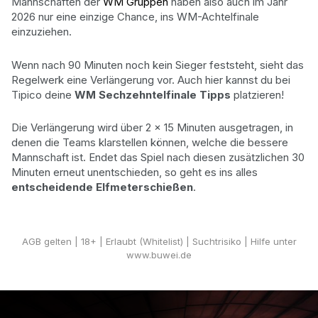
Mannschaften der
WM Gruppen
haben also auch im Jahr
2026 nur eine einzige Chance, ins WM-Achtelfinale
einzuziehen.
Wenn nach 90 Minuten noch kein Sieger feststeht, sieht das
Regelwerk eine Verlängerung vor. Auch hier kannst du bei
Tipico deine
WM Sechzehntelfinale Tipps
platzieren!
Die Verlängerung wird über 2 x 15 Minuten ausgetragen, in
denen die Teams klarstellen können, welche die bessere
Mannschaft ist. Endet das Spiel nach diesen zusätzlichen 30
Minuten erneut unentschieden, so geht es ins alles
entscheidende Elfmeterschießen
.
WM Turnierwetten
AGB gelten
| 18+ | Erlaubt (Whitelist) | Suchtrisiko | Hilfe unter
www.buwei.de