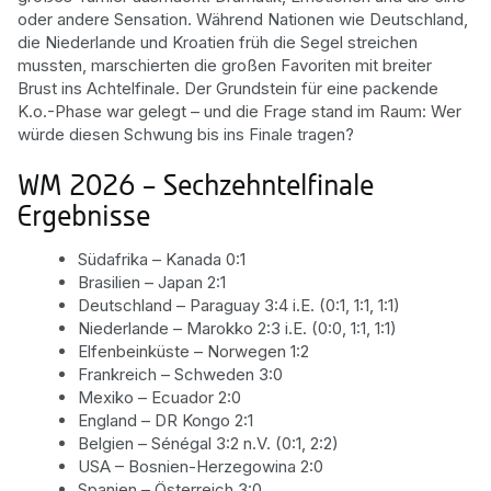
oder andere Sensation. Während Nationen wie Deutschland,
die Niederlande und Kroatien früh die Segel streichen
mussten, marschierten die großen Favoriten mit breiter
Brust ins Achtelfinale. Der Grundstein für eine packende
K.o.-Phase war gelegt – und die Frage stand im Raum: Wer
würde diesen Schwung bis ins Finale tragen?
WM 2026 – Sechzehntelfinale
Ergebnisse
Südafrika – Kanada 0:1
Brasilien – Japan 2:1
Deutschland – Paraguay 3:4 i.E. (0:1, 1:1, 1:1)
Niederlande – Marokko 2:3 i.E. (0:0, 1:1, 1:1)
Elfenbeinküste – Norwegen 1:2
Frankreich – Schweden 3:0
Mexiko – Ecuador 2:0
England – DR Kongo 2:1
Belgien – Sénégal 3:2 n.V. (0:1, 2:2)
USA – Bosnien-Herzegowina 2:0
Spanien – Österreich 3:0