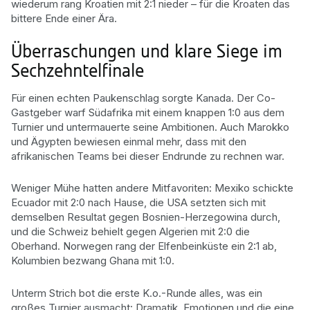
wiederum rang Kroatien mit 2:1 nieder – für die Kroaten das
bittere Ende einer Ära.
Überraschungen und klare Siege im
Sechzehntelfinale
Für einen echten Paukenschlag sorgte Kanada. Der Co-
Gastgeber warf Südafrika mit einem knappen 1:0 aus dem
Turnier und untermauerte seine Ambitionen. Auch Marokko
und Ägypten bewiesen einmal mehr, dass mit den
afrikanischen Teams bei dieser Endrunde zu rechnen war.
Weniger Mühe hatten andere Mitfavoriten: Mexiko schickte
Ecuador mit 2:0 nach Hause, die USA setzten sich mit
demselben Resultat gegen Bosnien-Herzegowina durch,
und die Schweiz behielt gegen Algerien mit 2:0 die
Oberhand. Norwegen rang der Elfenbeinküste ein 2:1 ab,
Kolumbien bezwang Ghana mit 1:0.
Unterm Strich bot die erste K.o.-Runde alles, was ein
großes Turnier ausmacht: Dramatik, Emotionen und die eine