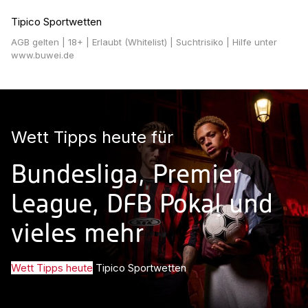
Tipico Sportwetten
AGB gelten
| 18+ | Erlaubt (Whitelist) | Suchtrisiko | Hilfe unter
www.buwei.de
Wett Tipps heute für
Bundesliga, Premier
League, DFB Pokal und
vieles mehr
Wett Tipps heute
Tipico Sportwetten