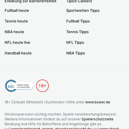
Erklärung zur Barrierefreiheit
Tipico Careers
Fußball heute
Sportwetten Tipps
Tennis heute
Fußball Tipps
NBA heute
Tennis Tipps
NFL heute live
NFL Tipps
Handball heute
NBA Tipps
18+ | Erlaubt (Whitelist) I Suchtrisiko I Hilfe unter
www.buwei.de
Glücksspiel kann süchtig machen. Spiele verantwortungsbewusst.
Weitere Informationen findest du auf unserer
Spielerschutzseite
.
Beratung und Hilfe für Betroffene und Angehörige gibt es
auf
www.bundesweit-gegen-gluecksspielsucht.de
und
www.check-