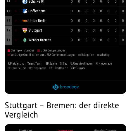
Schalke 04
0
0
0
0
0
0
0
0
14
Hoffenheim
0
0
0
0
0
0
0
0
15
Union Berlin
0
0
0
0
0
0
0
0
16
Stuttgart
0
0
0
0
0
0
0
0
17
Werder Bremen
0
0
0
0
0
0
0
0
18
Champions League
UEFA Europa League
Vorläufige Qualifikation zur UEFA Conference League
Relegation
Abstieg
#
:
Platzierung
Team
:
Team
SP
:
Spiele
S
:
Sieg
U
:
Unentschieden
N
:
Niederlage
ET
:
Erzielte Tore
GT
:
Gegentore
TD
:
Tordifferenz
PKT
:
Punkte
Stuttgart – Bremen: der direkte
Vergleich
Stuttgart
Insgesamt
Werder Bremen