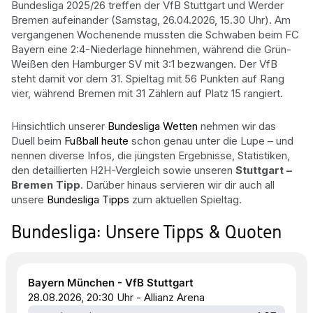
Bundesliga 2025/26 treffen der VfB Stuttgart und Werder
Bremen aufeinander (Samstag, 26.04.2026, 15.30 Uhr). Am
vergangenen Wochenende mussten die Schwaben beim FC
Bayern eine 2:4-Niederlage hinnehmen, während die Grün-
Weißen den Hamburger SV mit 3:1 bezwangen. Der VfB
steht damit vor dem 31. Spieltag mit 56 Punkten auf Rang
vier, während Bremen mit 31 Zählern auf Platz 15 rangiert.
Hinsichtlich unserer
Bundesliga Wetten
nehmen wir das
Duell beim
Fußball heute
schon genau unter die Lupe – und
nennen diverse Infos, die jüngsten Ergebnisse, Statistiken,
den detaillierten H2H-Vergleich sowie unseren
Stuttgart –
Bremen Tipp
. Darüber hinaus servieren wir dir auch all
unsere
Bundesliga Tipps
zum aktuellen Spieltag.
Bundesliga: Unsere Tipps & Quoten
Bayern München - VfB Stuttgart
28.08.2026, 20:30 Uhr - Allianz Arena