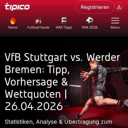
Registrieren
News
Fußball heute
WM Tipps
WM 2026
Menu
VfB Stuttgart vs. Werder
Bremen: Tipp,
Vorhersage &
Wettquoten |
26.04.2026
Statistiken, Analyse & Übertragung zum