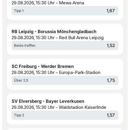
29.08.2026, 15:30 Uhr - Mewa Arena
1,67
Tipp 1
RB Leipzig - Borussia Mönchengladbach
29.08.2026, 15:30 Uhr - Red Bull Arena Leipzig
1,52
Beide treffen
SC Freiburg - Werder Bremen
29.08.2026, 15:30 Uhr - Europa-Park-Stadion
1,75
Über 2,5
SV Elversberg - Bayer Leverkusen
29.08.2026, 15:30 Uhr - Waldstadion Kaiserlinde
1,57
Tipp 2