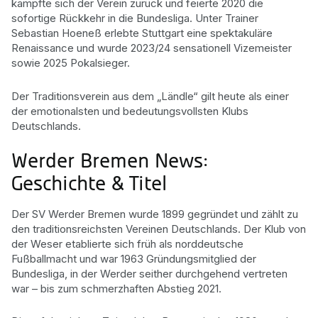
kämpfte sich der Verein zurück und feierte 2020 die
sofortige Rückkehr in die Bundesliga. Unter Trainer
Sebastian Hoeneß erlebte Stuttgart eine spektakuläre
Renaissance und wurde 2023/24 sensationell Vizemeister
sowie 2025 Pokalsieger.
Der Traditionsverein aus dem „Ländle“ gilt heute als einer
der emotionalsten und bedeutungsvollsten Klubs
Deutschlands.
Werder Bremen News:
Geschichte & Titel
Der SV Werder Bremen wurde 1899 gegründet und zählt zu
den traditionsreichsten Vereinen Deutschlands. Der Klub von
der Weser etablierte sich früh als norddeutsche
Fußballmacht und war 1963 Gründungsmitglied der
Bundesliga, in der Werder seither durchgehend vertreten
war – bis zum schmerzhaften Abstieg 2021.