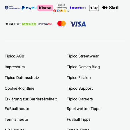
Tipico AGB
Tipico Streetwear
Impressum
Tipico Games Blog
Tipico Datenschutz
Tipico Filialen
Cookie-Richtline
Tipico Support
Erklärung zur Barrierefreiheit
Tipico Careers
Fußball heute
Sportwetten Tipps
Tennis heute
Fußball Tipps
NBA heute
Tennis Tipps