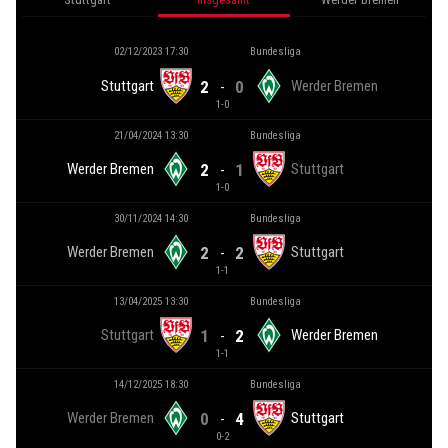
02/12/2023 17:30
Bundesliga
Stuttgart
2
0
Werder Bremen
-
1-0
21/04/2024 13:30
Bundesliga
Werder Bremen
2
1
Stuttgart
-
1-0
30/11/2024 14:30
Bundesliga
Werder Bremen
2
2
Stuttgart
-
1-1
13/04/2025 13:30
Bundesliga
Stuttgart
1
2
Werder Bremen
-
1-1
14/12/2025 18:30
Bundesliga
Werder Bremen
0
4
Stuttgart
-
0-2