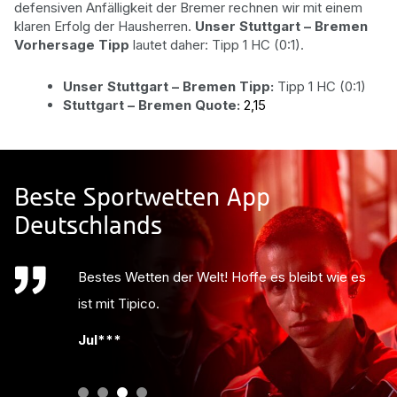
defensiven Anfälligkeit der Bremer rechnen wir mit einem
klaren Erfolg der Hausherren.
Unser Stuttgart – Bremen
Vorhersage Tipp
lautet daher: Tipp 1 HC (0:1).
Unser Stuttgart – Bremen Tipp:
Tipp 1 HC (0:1)
Stuttgart – Bremen Quote:
2,15
Beste Sportwetten App
Deutschlands
Bestes Wetten der Welt! Hoffe es bleibt wie es
ist mit Tipico.
Jul***