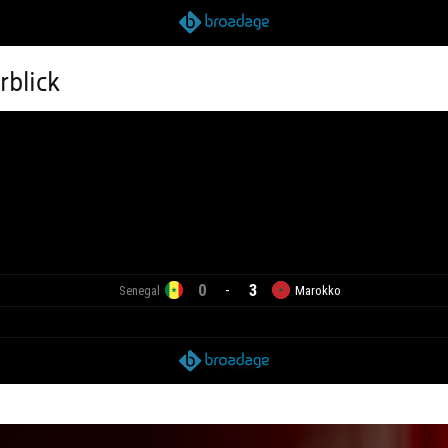
rblick
0
3
-
Senegal
Marokko