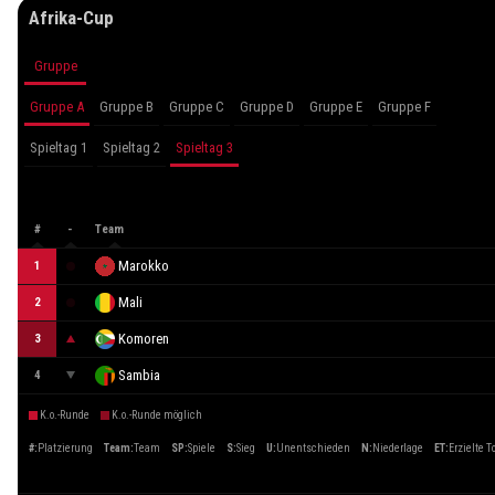
Afrika-Cup
Gruppe
Gruppe A
Gruppe B
Gruppe C
Gruppe D
Gruppe E
Gruppe F
Spieltag 1
Spieltag 2
Spieltag 3
#
-
Team
Marokko
1
Mali
2
Komoren
3
Sambia
4
K.o.-Runde
K.o.-Runde möglich
#
:
Platzierung
Team
:
Team
SP
:
Spiele
S
:
Sieg
U
:
Unentschieden
N
:
Niederlage
ET
:
Erzielte T