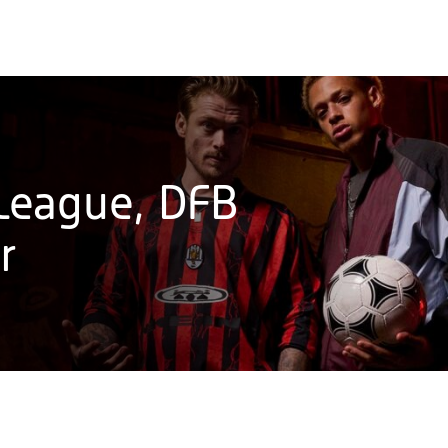
 League, DFB
r