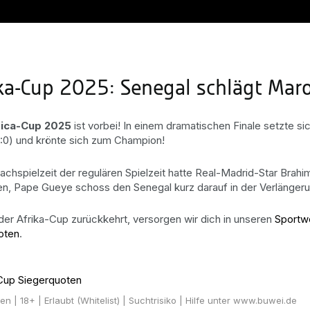
ika-Cup 2025: Senegal schlägt Mar
rica-Cup 2025
ist vorbei! In einem dramatischen Finale setzte 
1:0) und krönte sich zum Champion!
Nachspielzeit der regulären Spielzeit hatte Real-Madrid-Star Brah
n, Pape Gueye schoss den Senegal kurz darauf in der Verlängerun
der Afrika-Cup zurückkehrt, versorgen wir dich in unseren
Sportw
oten
.
Cup Siegerquoten
ten
| 18+ | Erlaubt (Whitelist) | Suchtrisiko | Hilfe unter www.buwei.de