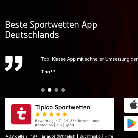
Beste Sportwetten App
Deutschlands
Bestes Wetten der Welt! Hoffe es bleibt wie es
Jul***
Tipico Sportwetten
Bewertung: 4.7 | 241.334 Rezensionen
Kostenlos | iOS | Sport
AGB gelten
| 18+ | Erlaubt (Whitelist) | Suchtrisiko | Hilfe