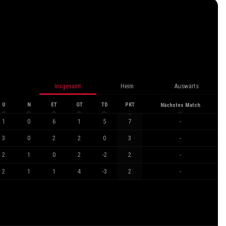
Insgesamt
Heim
Auswärts
U
N
ET
GT
TD
PKT
Nächstes Match
1
0
6
1
5
7
-
3
0
2
2
0
3
-
2
1
0
2
-2
2
-
2
1
1
4
-3
2
-