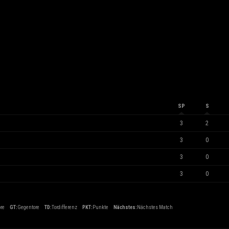
SP
S
3
2
3
0
3
0
3
0
ore
GT
:
Gegentore
TD
:
Tordifferenz
PKT
:
Punkte
Nächstes
:
Nächstes Match