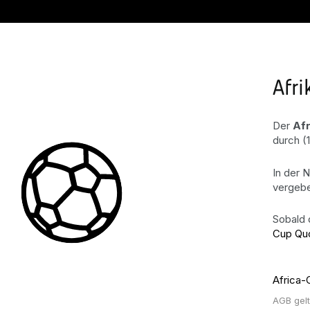
Afr
Der
Af
durch (
In der 
vergebe
Sobald 
Cup Qu
Africa-
AGB gel