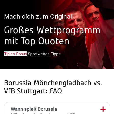
Mach dich zum Original!
Großes Wettprogramm
mit Top Quoten
Tipico Bonus
Sportwetten Tipps
Borussia Mönchengladbach vs.
VfB Stuttgart: FAQ
Wann spielt Borussia