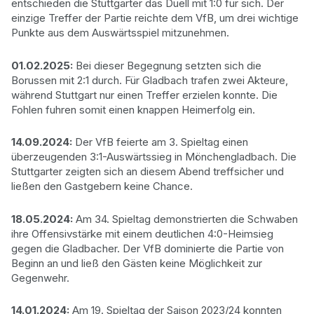
entschieden die Stuttgarter das Duell mit 1:0 für sich. Der
einzige Treffer der Partie reichte dem VfB, um drei wichtige
Punkte aus dem Auswärtsspiel mitzunehmen.
01.02.2025:
Bei dieser Begegnung setzten sich die
Borussen mit 2:1 durch. Für Gladbach trafen zwei Akteure,
während Stuttgart nur einen Treffer erzielen konnte. Die
Fohlen fuhren somit einen knappen Heimerfolg ein.
14.09.2024:
Der VfB feierte am 3. Spieltag einen
überzeugenden 3:1-Auswärtssieg in Mönchengladbach. Die
Stuttgarter zeigten sich an diesem Abend treffsicher und
ließen den Gastgebern keine Chance.
18.05.2024:
Am 34. Spieltag demonstrierten die Schwaben
ihre Offensivstärke mit einem deutlichen 4:0-Heimsieg
gegen die Gladbacher. Der VfB dominierte die Partie von
Beginn an und ließ den Gästen keine Möglichkeit zur
Gegenwehr.
14.01.2024:
Am 19. Spieltag der Saison 2023/24 konnten