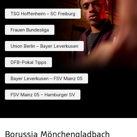
TSG Hoffenheim – SC Freiburg
Frauen Bundesliga
Union Berlin – Bayer Leverkusen
DFB-Pokal Tipps
Bayer Leverkusen – FSV Mainz 05
FSV Mainz 05 – Hamburger SV
Borussia Mönchengladbach