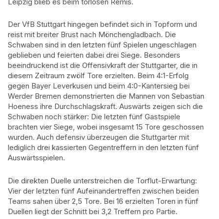
Leipzig blieb es beim torlosen Remis.
Der VfB Stuttgart hingegen befindet sich in Topform und
reist mit breiter Brust nach Mönchengladbach. Die
Schwaben sind in den letzten fünf Spielen ungeschlagen
geblieben und feierten dabei drei Siege. Besonders
beeindruckend ist die Offensivkraft der Stuttgarter, die in
diesem Zeitraum zwölf Tore erzielten. Beim 4:1-Erfolg
gegen Bayer Leverkusen und beim 4:0-Kantersieg bei
Werder Bremen demonstrierten die Mannen von Sebastian
Hoeness ihre Durchschlagskraft. Auswärts zeigen sich die
Schwaben noch stärker: Die letzten fünf Gastspiele
brachten vier Siege, wobei insgesamt 15 Tore geschossen
wurden. Auch defensiv überzeugen die Stuttgarter mit
lediglich drei kassierten Gegentreffern in den letzten fünf
Auswärtsspielen.
Die direkten Duelle unterstreichen die Torflut-Erwartung:
Vier der letzten fünf Aufeinandertreffen zwischen beiden
Teams sahen über 2,5 Tore. Bei 16 erzielten Toren in fünf
Duellen liegt der Schnitt bei 3,2 Treffern pro Partie.