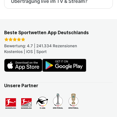
Übertragung live im TV & Stream?
Beste Sportwetten App Deutschlands
Bewertung: 4.7 | 241.334 Rezensionen
Kostenlos | iOS | Sport
Unsere Partner