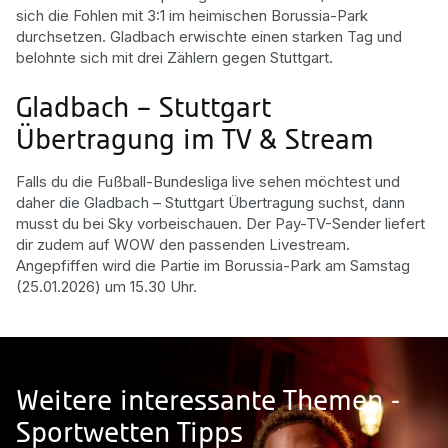
sich die Fohlen mit 3:1 im heimischen Borussia-Park
durchsetzen. Gladbach erwischte einen starken Tag und
belohnte sich mit drei Zählern gegen Stuttgart.
Gladbach – Stuttgart
Übertragung im TV & Stream
Falls du die Fußball-Bundesliga live sehen möchtest und
daher die Gladbach – Stuttgart Übertragung suchst, dann
musst du bei Sky vorbeischauen. Der Pay-TV-Sender liefert
dir zudem auf WOW den passenden Livestream.
Angepfiffen wird die Partie im Borussia-Park am Samstag
(25.01.2026) um 15.30 Uhr.
Weitere interessante Themen -
Sportwetten Tipps