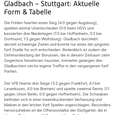
Gladbach – Stuttgart: Aktuelle
Form & Tabelle
Die Fohlen feierten einen Sieg (4:0 gegen Augsburg),
spielten einmal Unentschieden (0:0 beim HSV) und
kassierten drei Niederlagen (1:5 bei Hoffenheim, 0:2 bei
Dortmund, 1:3 gegen Wolfsburg). Gladbach durchlebt
derzeit schwierige Zeiten und konnte nur eines der jüngsten
fünf Duelle für sich entscheiden. Bedenklich ist zudem die
Defensivleistung der Borussen, die in diesem Zeitraum zehn
Gegentore hinnehmen mussten. Immerhin gelangen den
Gladbachern sechs eigene Treffer in den vergangenen fünf
Partien.
Der VfB feierte drei Siege (3:2 gegen Frankfurt, 4:1 bei
Leverkusen, 4:0 bei Bremen) und spielte zweimal Remis (1:1
gegen Union Berlin, 0:0 gegen Hoffenheim). Die Schwaben
befinden sich in einer beeindruckenden Verfassung und
blieben in den letzten fünf Spielen ungeschlagen. Besonders
hervorzuheben ist die Offensivstärke der Stuttgarter, die in