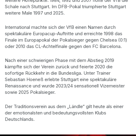
weitere Höhepunkte: 1984, 1992 und 2007 holte der VfB die
Schale nach Stuttgart. Im DFB-Pokal triumphierte Stuttgart
weitere Male 1997 und 2025.
International machte sich der VfB einen Namen durch
spektakuläre Europacup-Auftritte und erreichte 1998 das
Finale im Europapokal der Pokalsieger gegen Chelsea (0:1)
oder 2010 das CL-Achtelfinale gegen den FC Barcelona.
Nach einer schwierigen Phase mit dem Abstieg 2019
kämpfte sich der Verein zurück und feierte 2020 die
sofortige Rückkehr in die Bundesliga. Unter Trainer
Sebastian Hoeneß erlebte Stuttgart eine spektakuläre
Renaissance und wurde 2023/24 sensationell Vizemeister
sowie 2025 Pokalsieger.
Der Traditionsverein aus dem „Ländle“ gilt heute als einer
der emotionalsten und bedeutungsvollsten Klubs
Deutschlands.