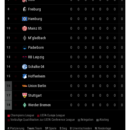
Freiburg
0
0
0
0
0
0
0
0
8
Hamburg
0
0
0
0
0
0
0
0
9
Mainz 05
0
0
0
0
0
0
0
0
10
M'gladbach
0
0
0
0
0
0
0
0
11
Paderborn
0
0
0
0
0
0
0
0
12
RB Leipzig
0
0
0
0
0
0
0
0
13
Schalke 04
0
0
0
0
0
0
0
0
14
Hoffenheim
0
0
0
0
0
0
0
0
15
Union Berlin
0
0
0
0
0
0
0
0
16
Stuttgart
0
0
0
0
0
0
0
0
17
Werder Bremen
0
0
0
0
0
0
0
0
18
Champions League
UEFA Europa League
Vorläufige Qualifikation zur UEFA Conference League
Relegation
Abstieg
#
:
Platzierung
Team
:
Team
SP
:
Spiele
S
:
Sieg
U
:
Unentschieden
N
:
Niederlage