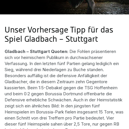
Unser Vorhersage Tipp für das
Spiel Gladbach – Stuttgart
Gladbach – Stuttgart Quoten:
Die Fohlen präsentieren
sich vor heimischem Publikum in durchwachsener
Verfassung. In den letzten fünf Partien gelang lediglich ein
Sieg, während drei Niederlagen zu Buche standen.
Besonders auffällig ist die defensive Anfälligkeit der
Gladbacher, die in diesem Zeitraum zehn Gegentore
kassierten. Beim 1:5-Debakel gegen die TSG Hoffenheim
und beim 0:2 gegen Borussia Dortmund offenbarte die
Defensive erhebliche Schwächen. Auch in der Heimstatistik
zeigt sich ein ähnliches Bild: In den jüngsten fünf
Heimspielen im Borussia-Park fielen insgesamt 15 Tore, was
einen Schnitt von drei Treffern pro Partie bedeutet. Vier
dieser fünf Heimspiele sahen über 2,5 Tore, nur gegen RB