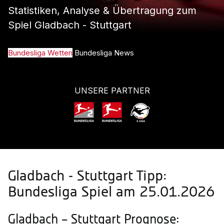
Statistiken, Analyse & Übertragung zum
Spiel Gladbach - Stuttgart
Bundesliga Wetten
Bundesliga News
UNSERE PARTNER
Gladbach - Stuttgart Tipp:
Bundesliga Spiel am 25.01.2026
Gladbach – Stuttgart Prognose: