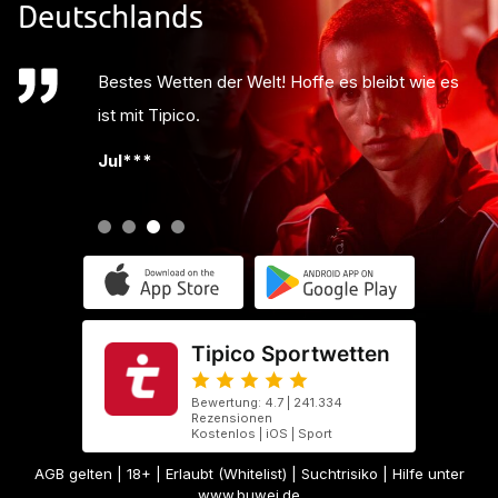
Deutschlands
Bestes Wetten der Welt! Hoffe es bleibt wie es
ist mit Tipico.
Jul***
Tipico Sportwetten
Bewertung: 4.7 | 241.334
Rezensionen
Kostenlos | iOS | Sport
AGB gelten
| 18+ | Erlaubt (Whitelist) | Suchtrisiko | Hilfe unter
www.buwei.de