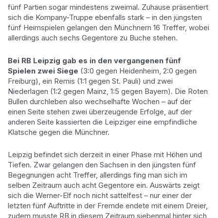
fünf Partien sogar mindestens zweimal. Zuhause präsentiert
sich die Kompany-Truppe ebenfalls stark – in den jüngsten
fünf Heimspielen gelangen den Münchnern 16 Treffer, wobei
allerdings auch sechs Gegentore zu Buche stehen.
Bei RB Leipzig gab es in den vergangenen fünf
Spielen zwei Siege
(3:0 gegen Heidenheim, 2:0 gegen
Freiburg), ein Remis (1:1 gegen St. Pauli) und zwei
Niederlagen (1:2 gegen Mainz, 1:5 gegen Bayern). Die Roten
Bullen durchleben also wechselhafte Wochen – auf der
einen Seite stehen zwei überzeugende Erfolge, auf der
anderen Seite kassierten die Leipziger eine empfindliche
Klatsche gegen die Münchner.
Leipzig befindet sich derzeit in einer Phase mit Höhen und
Tiefen. Zwar gelangen den Sachsen in den jüngsten fünf
Begegnungen acht Treffer, allerdings fing man sich im
selben Zeitraum auch acht Gegentore ein. Auswärts zeigt
sich die Werner-Elf noch nicht sattelfest – nur einer der
letzten fünf Auftritte in der Fremde endete mit einem Dreier,
zudem musste RB in diesem Zeitraum siebenmal hinter sich