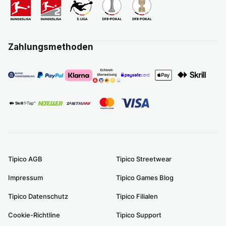
Zahlungsmethoden
Tipico AGB
Tipico Streetwear
Impressum
Tipico Games Blog
Tipico Datenschutz
Tipico Filialen
Cookie-Richtline
Tipico Support