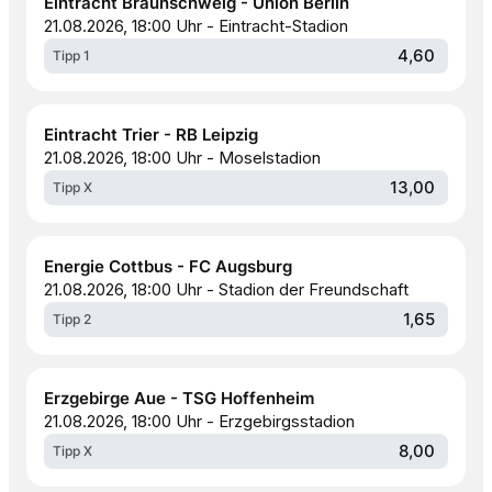
Eintracht Braunschweig - Union Berlin
21.08.2026, 18:00 Uhr - Eintracht-Stadion
4,60
Tipp 1
Eintracht Trier - RB Leipzig
21.08.2026, 18:00 Uhr - Moselstadion
13,00
Tipp X
Energie Cottbus - FC Augsburg
21.08.2026, 18:00 Uhr - Stadion der Freundschaft
1,65
Tipp 2
Erzgebirge Aue - TSG Hoffenheim
21.08.2026, 18:00 Uhr - Erzgebirgsstadion
8,00
Tipp X