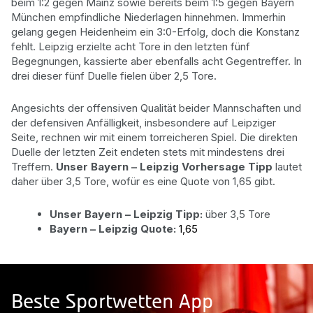
beim 1:2 gegen Mainz sowie bereits beim 1:5 gegen Bayern
München empfindliche Niederlagen hinnehmen. Immerhin
gelang gegen Heidenheim ein 3:0-Erfolg, doch die Konstanz
fehlt. Leipzig erzielte acht Tore in den letzten fünf
Begegnungen, kassierte aber ebenfalls acht Gegentreffer. In
drei dieser fünf Duelle fielen über 2,5 Tore.
Angesichts der offensiven Qualität beider Mannschaften und
der defensiven Anfälligkeit, insbesondere auf Leipziger
Seite, rechnen wir mit einem torreicheren Spiel. Die direkten
Duelle der letzten Zeit endeten stets mit mindestens drei
Treffern.
Unser Bayern – Leipzig Vorhersage Tipp
lautet
daher über 3,5 Tore, wofür es eine Quote von 1,65 gibt.
Unser Bayern – Leipzig Tipp:
über 3,5 Tore
Bayern – Leipzig Quote:
1,65
Beste Sportwetten App