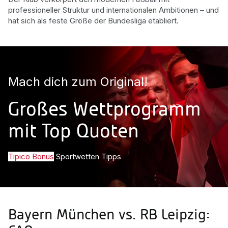
professioneller Struktur und internationalen Ambitionen – und
hat sich als feste Größe der Bundesliga etabliert.
Mach dich zum Original!
Großes Wettprogramm
mit Top Quoten
Tipico Bonus
Sportwetten Tipps
Bayern München vs. RB Leipzig: