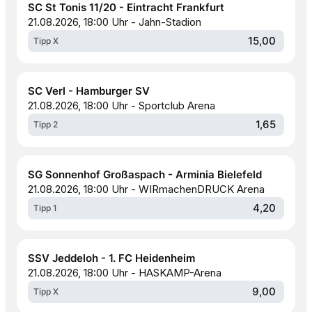
SC St Tonis 11/20 - Eintracht Frankfurt
21.08.2026, 18:00 Uhr - Jahn-Stadion
15,00
Tipp X
SC Verl - Hamburger SV
21.08.2026, 18:00 Uhr - Sportclub Arena
1,65
Tipp 2
SG Sonnenhof Großaspach - Arminia Bielefeld
21.08.2026, 18:00 Uhr - WIRmachenDRUCK Arena
4,20
Tipp 1
SSV Jeddeloh - 1. FC Heidenheim
21.08.2026, 18:00 Uhr - HASKAMP-Arena
9,00
Tipp X