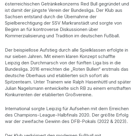
österreichischen Getränkekonzerns Red Bull gegründet und
ist damit der jüngste Verein der Bundesliga. Der Klub aus
Sachsen entstand durch die Übernahme der
Spielberechtigung der SSV Markranstädt und sorgte von
Beginn an für kontroverse Diskussionen über
Kommerzialisierung und Tradition im deutschen Fußball.
Der beispiellose Aufstieg durch alle Spielklassen erfolgte in
nur sieben Jahren. Mit einem klaren Konzept schaffte
Leipzig den Durchmarsch von der fünften Liga bis in die
Bundesliga. 2016 erreichten die „Roten Bullen“ erstmals das
deutsche Oberhaus und etablierten sich sofort als
Spitzenteam. Unter Trainern wie Ralph Hasenhüttl und später
Julian Nagelsmann entwickelte sich RB zu einem ernsthaften
Konkurrenten der etablierten Großvereine.
International sorgte Leipzig für Aufsehen mit dem Erreichen
des Champions-League-Halbfinals 2020. Der größte Erfolg
war der zweifache Gewinn des DFB-Pokals (2022 & 2023).
Der Klub verkörpert den modernen Fußball mit