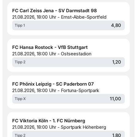
FC Carl Zeiss Jena - SV Darmstadt 98
21.08.2026, 18:00 Uhr - Ernst-Abbe-Sportfeld
4,80
Tipp 1
FC Hansa Rostock - VfB Stuttgart
21.08.2026, 18:00 Uhr - Ostseestadion
1,20
Tipp 2
FC Phönix Leipzig - SC Paderborn 07
21.08.2026, 18:00 Uhr - Fortuna-Sportpark
11,00
Tipp X
FC Viktoria Köln - 1. FC Nürnberg
21.08.2026, 18:00 Uhr - Sportpark Höhenberg
1,80
Tipp 2