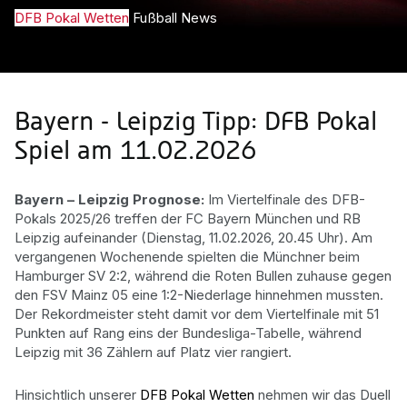
DFB Pokal Wetten
Fußball News
Bayern - Leipzig Tipp: DFB Pokal
Spiel am 11.02.2026
Bayern – Leipzig Prognose:
Im Viertelfinale des DFB-
Pokals 2025/26 treffen der FC Bayern München und RB
Leipzig aufeinander (Dienstag, 11.02.2026, 20.45 Uhr). Am
vergangenen Wochenende spielten die Münchner beim
Hamburger SV 2:2, während die Roten Bullen zuhause gegen
den FSV Mainz 05 eine 1:2-Niederlage hinnehmen mussten.
Der Rekordmeister steht damit vor dem Viertelfinale mit 51
Punkten auf Rang eins der Bundesliga-Tabelle, während
Leipzig mit 36 Zählern auf Platz vier rangiert.
Hinsichtlich unserer
DFB Pokal Wetten
nehmen wir das Duell