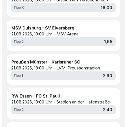
16.00
Tipp X
MSV Duisburg - SV Elversberg
21.08.2026, 18:00 Uhr - MSV-Arena
1,65
Tipp 2
Preußen Münster - Karlsruher SC
21.08.2026, 18:00 Uhr - LVM-Preussenstadion
2,90
Tipp 1
RW Essen - FC St. Pauli
21.08.2026, 18:00 Uhr - Stadion an der Hafenstraße
2,40
Tipp 2