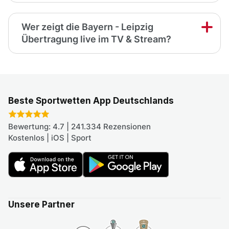
Wer zeigt die Bayern - Leipzig
Übertragung live im TV & Stream?
Beste Sportwetten App Deutschlands
Bewertung: 4.7 | 241.334 Rezensionen
Kostenlos | iOS | Sport
Unsere Partner