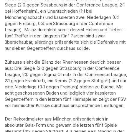
Siege (2:0 gegen Strasbourg in der Conference League, 2:1
bei Hoffenheim), ein Unentschieden (1:1 bei
Mönchengladbach) und kassierten zwei Niederlagen (0:1
gegen Freiburg, 0:4 bei Strasbourg in der Conference
League). Mainz durchlebt somit derzeit Höhen und Tiefen –
fünf Treffer in den jüngsten fünf Partien sind zwar
überschaubar, allerdings präsentierte sich die Defensive mit
nur sieben Gegentreffern durchaus solide.
Zuhause sieht die Bilanz der Rheinhessen deutlich besser
aus: Drei Siege (2:0 gegen Strasbourg in der Conference
League, 2:0 gegen Sigma Olmütz in der Conference League,
2:1 gegen Frankfurt), ein Remis (2:2 gegen Stuttgart) und nur
eine Niederlage (0:1 gegen Freiburg) stehen zu Buche. Mit
acht geschossenen Buden und lediglich vier kassierten
Gegentreffern in den letzten fünf Heimspielen zeigt der FSV
vor heimischer Kulisse durchaus ansprechende Leistungen.
Der Rekordmeister aus München präsentiert sich in
absoluter Gala-Form und gewann die letzten fünf Spiele
allesamt (4:2 gegen Stuttgart, 4:3 gegen Real Madrid in der