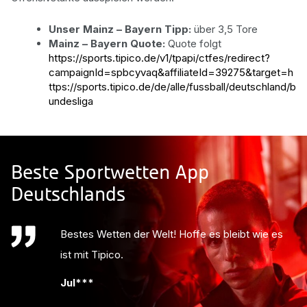
Unser Mainz – Bayern Tipp:
über 3,5 Tore
Mainz – Bayern Quote:
Quote folgt
https://sports.tipico.de/v1/tpapi/ctfes/redirect?
campaignId=spbcyvaq&affiliateId=39275&target=h
ttps://sports.tipico.de/de/alle/fussball/deutschland/b
undesliga
Beste Sportwetten App
Deutschlands
Bestes Wetten der Welt! Hoffe es bleibt wie es
ist mit Tipico.
Jul***