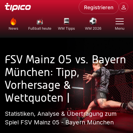
Registrieren
News
Fußball heute
WM Tipps
WM 2026
Menu
FSV Mainz 05 vs. Bayern
München: Tipp,
Vorhersage &
Wettquoten |
Statistiken, Analyse & Übertragung zum
Spiel FSV Mainz 05 - Bayern München