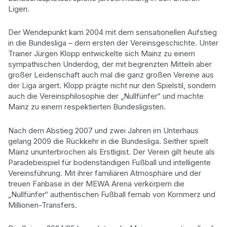
Ligen.
Der Wendepunkt kam 2004 mit dem sensationellen Aufstieg
in die Bundesliga – dem ersten der Vereinsgeschichte. Unter
Trainer Jürgen Klopp entwickelte sich Mainz zu einem
sympathischen Underdog, der mit begrenzten Mitteln aber
großer Leidenschaft auch mal die ganz großen Vereine aus
der Liga ärgert. Klopp prägte nicht nur den Spielstil, sondern
auch die Vereinsphilosophie der „Nullfünfer“ und machte
Mainz zu einem respektierten Bundesligisten.
Nach dem Abstieg 2007 und zwei Jahren im Unterhaus
gelang 2009 die Rückkehr in die Bundesliga. Seither spielt
Mainz ununterbrochen als Erstligist. Der Verein gilt heute als
Paradebeispiel für bodenständigen Fußball und intelligente
Vereinsführung. Mit ihrer familiären Atmosphäre und der
treuen Fanbase in der MEWA Arena verkörpern die
„Nullfünfer“ authentischen Fußball fernab von Kommerz und
Millionen-Transfers.