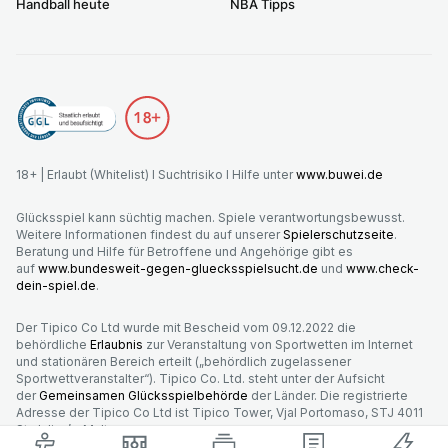
Handball heute
NBA Tipps
18+ | Erlaubt (Whitelist) I Suchtrisiko I Hilfe unter
www.buwei.de
Glücksspiel kann süchtig machen. Spiele verantwortungsbewusst.
Weitere Informationen findest du auf unserer
Spielerschutzseite
.
Beratung und Hilfe für Betroffene und Angehörige gibt es
auf
www.bundesweit-gegen-gluecksspielsucht.de
und
www.check-
dein-spiel.de
.
Der Tipico Co Ltd wurde mit Bescheid vom 09.12.2022 die
behördliche
Erlaubnis
zur Veranstaltung von Sportwetten im Internet
und stationären Bereich erteilt („behördlich zugelassener
Sportwettveranstalter“). Tipico Co. Ltd. steht unter der Aufsicht
der
Gemeinsamen Glücksspielbehörde
der Länder. Die registrierte
Adresse der Tipico Co Ltd ist Tipico Tower, Vjal Portomaso, STJ 4011
St. Julian’s, Malta