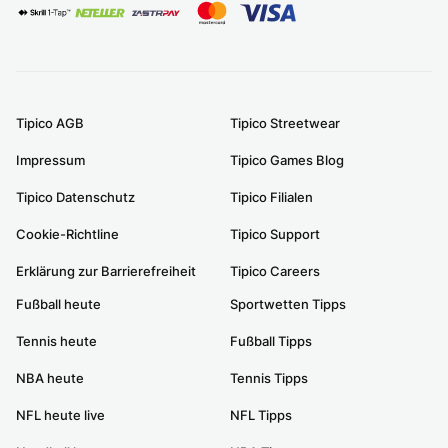
Tipico AGB
Tipico Streetwear
Impressum
Tipico Games Blog
Tipico Datenschutz
Tipico Filialen
Cookie-Richtline
Tipico Support
Erklärung zur Barrierefreiheit
Tipico Careers
Fußball heute
Sportwetten Tipps
Tennis heute
Fußball Tipps
NBA heute
Tennis Tipps
NFL heute live
NFL Tipps