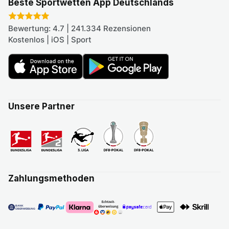
Beste Sportwetten App Deutschlands
Bewertung: 4.7 | 241.334 Rezensionen
Kostenlos | iOS | Sport
Unsere Partner
Zahlungsmethoden