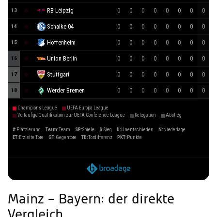
RB Leipzig
0
0
0
0
0
0
0
0
13
Schalke 04
0
0
0
0
0
0
0
0
14
Hoffenheim
0
0
0
0
0
0
0
0
15
Union Berlin
0
0
0
0
0
0
0
0
16
Stuttgart
0
0
0
0
0
0
0
0
17
Werder Bremen
0
0
0
0
0
0
0
0
18
Champions League
UEFA Europa League
Vorläufige Qualifikation zur UEFA Conference League
Relegation
Abstieg
#
:
Platzierung
Team
:
Team
SP
:
Spiele
S
:
Sieg
U
:
Unentschieden
N
:
Niederlage
ET
:
Erzielte Tore
GT
:
Gegentore
TD
:
Tordifferenz
PKT
:
Punkte
Mainz – Bayern: der direkte
Vergleich