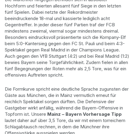
Hochform und feierten allesamt fünf Siege in den letzten
fünf Spielen. Dabei netzte der Rekordmeister
beeindruckende 18-mal und kassierte lediglich acht
Gegentreffer. In jeder dieser fünf Partien traf der FCB
mindestens zweimal, viermal sogar mindestens dreimal.
Besonders eindrucksvoll präsentierte sich die Kompany-Elf
beim 5:0-Kantersieg gegen den FC St. Pauli und beim 4:3-
Spektakel gegen Real Madrid in der Champions League.
Auch gegen den VfB Stuttgart (4:2) und bei Real Madrid (1:2)
bewies Bayern seine Torgefährlichkeit. Zudem fielen in allen
fünf Begegnungen der Roten mehr als 2,5 Tore, was für ein
offensives Auftreten spricht.
Die Formkurve spricht eine deutliche Sprache zugunsten der
Gäste aus München, die in Mainz vermutlich erneut für
reichlich Spektakel sorgen dürften. Die Defensive der
Gastgeber wirkt anfällig, während die Bayern-Offensive in
Topform ist. Unsere
Mainz – Bayern Vorhersage Tipp
lautet daher auf über 3,5 Tore, da wir mit einem torreichem
Schlagabtausch rechnen, in dem die Münchner ihre
Offensivstärke ausspielen werden.