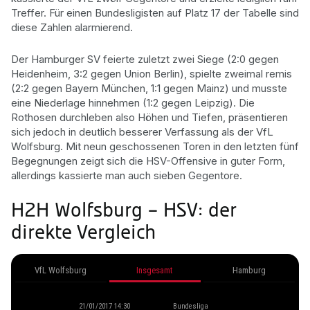
Treffer. Für einen Bundesligisten auf Platz 17 der Tabelle sind
diese Zahlen alarmierend.
Der Hamburger SV feierte zuletzt zwei Siege (2:0 gegen
Heidenheim, 3:2 gegen Union Berlin), spielte zweimal remis
(2:2 gegen Bayern München, 1:1 gegen Mainz) und musste
eine Niederlage hinnehmen (1:2 gegen Leipzig). Die
Rothosen durchleben also Höhen und Tiefen, präsentieren
sich jedoch in deutlich besserer Verfassung als der VfL
Wolfsburg. Mit neun geschossenen Toren in den letzten fünf
Begegnungen zeigt sich die HSV-Offensive in guter Form,
allerdings kassierte man auch sieben Gegentore.
H2H Wolfsburg – HSV: der
direkte Vergleich
VfL Wolfsburg
Insgesamt
Hamburg
21/01/2017 14:30
Bundesliga