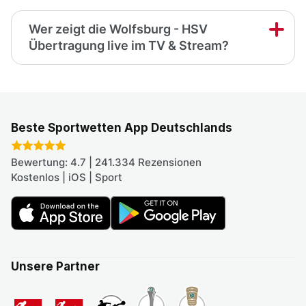
Wer zeigt die Wolfsburg - HSV
Übertragung live im TV & Stream?
Beste Sportwetten App Deutschlands
Bewertung: 4.7 | 241.334 Rezensionen
Kostenlos | iOS | Sport
Unsere Partner