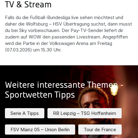
TV & Stream
Falls du die Fußball-Bundesliga live sehen möchtest und
daher die Wolfsburg – HSV Übertragung suchst, dann musst
du bei Sky vorbeischauen. Der Pay-TV-Sender liefert dir
zudem auf WOW den passenden Livestream. Angepfiffen
wird die Partie in der Volkswagen Arena am Freitag
(07.03.2026) um 15.30 Uhr.
Weitere interessante Themen -
Sportwetten Tipps
Serie A Tipps
RB Leipzig – TSG Hoffenheim
FSV Mainz 05 – Union Berlin
Tour de France