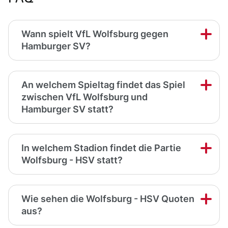
Wann spielt VfL Wolfsburg gegen
Hamburger SV?
An welchem Spieltag findet das Spiel
zwischen VfL Wolfsburg und
Hamburger SV statt?
In welchem Stadion findet die Partie
Wolfsburg - HSV statt?
Wie sehen die Wolfsburg - HSV Quoten
aus?