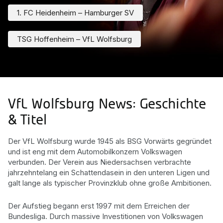
1. FC Heidenheim – Hamburger SV
TSG Hoffenheim – VfL Wolfsburg
VfL Wolfsburg News: Geschichte
& Titel
Der VfL Wolfsburg wurde 1945 als BSG Vorwärts gegründet
und ist eng mit dem Automobilkonzern Volkswagen
verbunden. Der Verein aus Niedersachsen verbrachte
jahrzehntelang ein Schattendasein in den unteren Ligen und
galt lange als typischer Provinzklub ohne große Ambitionen.
Der Aufstieg begann erst 1997 mit dem Erreichen der
Bundesliga. Durch massive Investitionen von Volkswagen