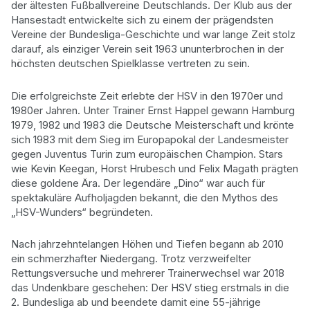
der ältesten Fußballvereine Deutschlands. Der Klub aus der
Hansestadt entwickelte sich zu einem der prägendsten
Vereine der Bundesliga-Geschichte und war lange Zeit stolz
darauf, als einziger Verein seit 1963 ununterbrochen in der
höchsten deutschen Spielklasse vertreten zu sein.
Die erfolgreichste Zeit erlebte der HSV in den 1970er und
1980er Jahren. Unter Trainer Ernst Happel gewann Hamburg
1979, 1982 und 1983 die Deutsche Meisterschaft und krönte
sich 1983 mit dem Sieg im Europapokal der Landesmeister
gegen Juventus Turin zum europäischen Champion. Stars
wie Kevin Keegan, Horst Hrubesch und Felix Magath prägten
diese goldene Ära. Der legendäre „Dino“ war auch für
spektakuläre Aufholjagden bekannt, die den Mythos des
„HSV-Wunders“ begründeten.
Nach jahrzehntelangen Höhen und Tiefen begann ab 2010
ein schmerzhafter Niedergang. Trotz verzweifelter
Rettungsversuche und mehrerer Trainerwechsel war 2018
das Undenkbare geschehen: Der HSV stieg erstmals in die
2. Bundesliga ab und beendete damit eine 55-jährige