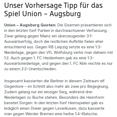
Unser Vorhersage Tipp für das
Spiel Union – Augsburg
Union – Augsburg Quoten:
Die Eisernen präsentieren sich
in den letzten fünf Partien in durchwachsener Verfassung.
Zwar gelang gegen Mainz ein überzeugender 3:1-
Auswärtserfolg, doch die restlichen Auftritte fielen eher
ernüchternd aus. Gegen RB Leipzig setzte es eine 1:3-
Niederlage, gegen den VfL Wolfsburg verlor man daheim mit
1:2. Auch gegen 1. FC Heidenheim gab es eine 1:3-
Auswärtsniederlage, und gegen den 1. FC Köln reichte es nur
zu einem 2:2-Unentschieden.
Insgesamt kassierten die Berliner in diesem Zeitraum elf
Gegentore – im Schnitt also mehr als zwei pro Begegnung.
Zudem gelang nur ein einziger Sieg, während drei
Niederlagen zu Buche stehen. Besonders die Heimform
bereitet Sorgen: In den letzten fünf Heimspielen gab es
lediglich einen Dreier gegen Leverkusen, dazu kassierte
man gegen Werder Bremen eine herbe 1:4-Klatsche.