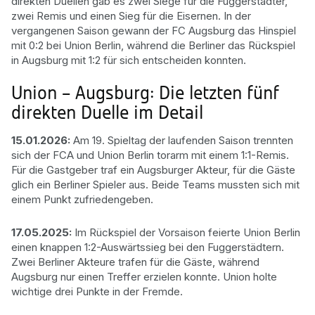
direkten Duellen gab es zwei Siege für die Fuggerstädter,
zwei Remis und einen Sieg für die Eisernen. In der
vergangenen Saison gewann der FC Augsburg das Hinspiel
mit 0:2 bei Union Berlin, während die Berliner das Rückspiel
in Augsburg mit 1:2 für sich entscheiden konnten.
Union – Augsburg: Die letzten fünf
direkten Duelle im Detail
15.01.2026:
Am 19. Spieltag der laufenden Saison trennten
sich der FCA und Union Berlin torarm mit einem 1:1-Remis.
Für die Gastgeber traf ein Augsburger Akteur, für die Gäste
glich ein Berliner Spieler aus. Beide Teams mussten sich mit
einem Punkt zufriedengeben.
17.05.2025:
Im Rückspiel der Vorsaison feierte Union Berlin
einen knappen 1:2-Auswärtssieg bei den Fuggerstädtern.
Zwei Berliner Akteure trafen für die Gäste, während
Augsburg nur einen Treffer erzielen konnte. Union holte
wichtige drei Punkte in der Fremde.