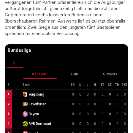
vergangenen fünf Partien präsentieren sich die Augsburger
äußerst torgefährlich, gleichzeitig hielt man die Zahl der
Gegentore mit sechs kassierten Buden in einem
überschaubaren Rahmen. Auswärts lief es zuletzt ebenfalls
ordentlich: Zwei Siege aus den jüngsten fünf Gastspielen
sprechen für eine stabile Verfassung.
Bundesliga
S1
Insgesamt
Heim
Auswärts
#
-
Team
SP
S
U
N
ET
GT
TD
PKT
Augsburg
0
0
0
0
0
0
0
0
1
Leverkusen
0
0
0
0
0
0
0
0
2
Bayern
0
0
0
0
0
0
0
0
3
BVB Dortmund
0
0
0
0
0
0
0
0
4