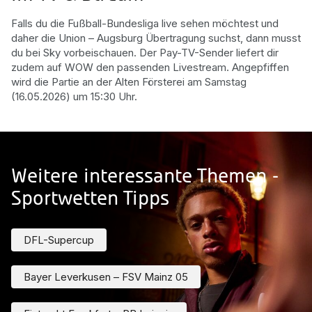
Falls du die Fußball-Bundesliga live sehen möchtest und
daher die Union – Augsburg Übertragung suchst, dann musst
du bei Sky vorbeischauen. Der Pay-TV-Sender liefert dir
zudem auf WOW den passenden Livestream. Angepfiffen
wird die Partie an der Alten Försterei am Samstag
(16.05.2026) um 15:30 Uhr.
Weitere interessante Themen -
Sportwetten Tipps
DFL-Supercup
Bayer Leverkusen – FSV Mainz 05