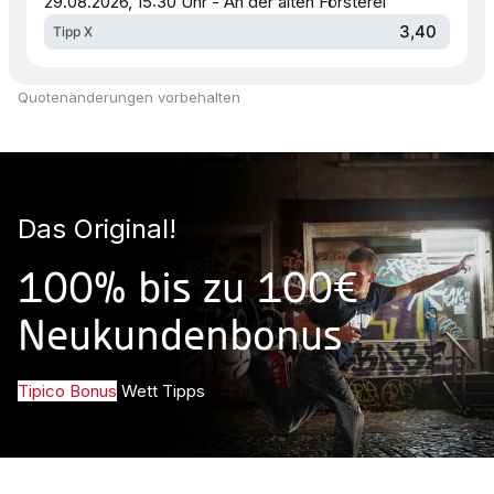
29.08.2026, 15:30 Uhr - An der alten Försterei
3,40
Tipp X
Quotenänderungen vorbehalten
Das Original!
100% bis zu 100€
Neukundenbonus
Tipico Bonus
Wett Tipps