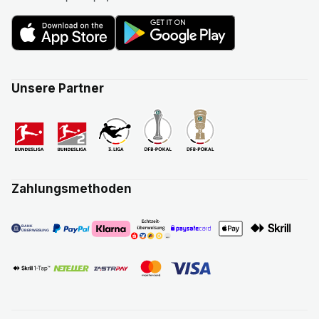
Unsere Partner
Zahlungsmethoden