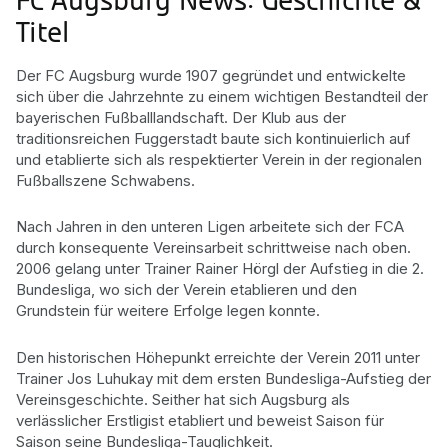
FC Augsburg News: Geschichte &
Titel
Der FC Augsburg wurde 1907 gegründet und entwickelte
sich über die Jahrzehnte zu einem wichtigen Bestandteil der
bayerischen Fußballlandschaft. Der Klub aus der
traditionsreichen Fuggerstadt baute sich kontinuierlich auf
und etablierte sich als respektierter Verein in der regionalen
Fußballszene Schwabens.
Nach Jahren in den unteren Ligen arbeitete sich der FCA
durch konsequente Vereinsarbeit schrittweise nach oben.
2006 gelang unter Trainer Rainer Hörgl der Aufstieg in die 2.
Bundesliga, wo sich der Verein etablieren und den
Grundstein für weitere Erfolge legen konnte.
Den historischen Höhepunkt erreichte der Verein 2011 unter
Trainer Jos Luhukay mit dem ersten Bundesliga-Aufstieg der
Vereinsgeschichte. Seither hat sich Augsburg als
verlässlicher Erstligist etabliert und beweist Saison für
Saison seine Bundesliga-Tauglichkeit.