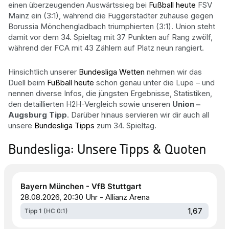
einen überzeugenden Auswärtssieg bei
Fußball heute
FSV
Mainz ein (3:1), während die Fuggerstädter zuhause gegen
Borussia Mönchengladbach triumphierten (3:1). Union steht
damit vor dem 34. Spieltag mit 37 Punkten auf Rang zwölf,
während der FCA mit 43 Zählern auf Platz neun rangiert.
Hinsichtlich unserer
Bundesliga Wetten
nehmen wir das
Duell beim
Fußball heute
schon genau unter die Lupe – und
nennen diverse Infos, die jüngsten Ergebnisse, Statistiken,
den detaillierten H2H-Vergleich sowie unseren
Union –
Augsburg Tipp
. Darüber hinaus servieren wir dir auch all
unsere
Bundesliga Tipps
zum 34. Spieltag.
Bundesliga: Unsere Tipps & Quoten
Bayern München - VfB Stuttgart
28.08.2026, 20:30 Uhr - Allianz Arena
1,67
Tipp 1 (HC 0:1)