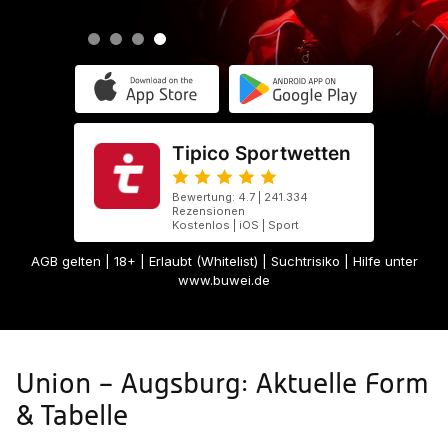
Tipico Sportwetten
Bewertung: 4.7 | 241.334
Rezensionen
Kostenlos | iOS | Sport
AGB gelten
| 18+ | Erlaubt (Whitelist) | Suchtrisiko | Hilfe unter
www.buwei.de
Union – Augsburg: Aktuelle Form
& Tabelle