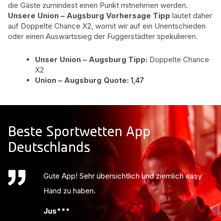
die Gäste zumindest einen Punkt mitnehmen werden.
Unsere Union – Augsburg Vorhersage Tipp
lautet daher
auf Doppelte Chance X2, womit wir auf ein Unentschieden
oder einen Auswärtssieg der Fuggerstädter spekulieren.
Unser Union – Augsburg Tipp:
Doppelte Chance
X2
Union – Augsburg Quote:
1,47
Beste Sportwetten App
Deutschlands
Gute App! Sehr übersichtlich und ziemlich easy
Hand zu haben.
Jus***