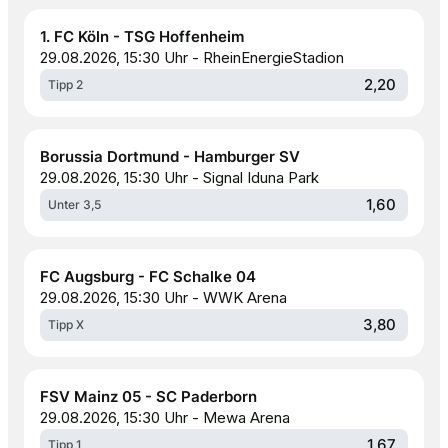
1. FC Köln - TSG Hoffenheim
29.08.2026, 15:30 Uhr - RheinEnergieStadion
2,20
Tipp 2
Borussia Dortmund - Hamburger SV
29.08.2026, 15:30 Uhr - Signal Iduna Park
1,60
Unter 3,5
FC Augsburg - FC Schalke 04
29.08.2026, 15:30 Uhr - WWK Arena
3,80
Tipp X
FSV Mainz 05 - SC Paderborn
29.08.2026, 15:30 Uhr - Mewa Arena
1,67
Tipp 1