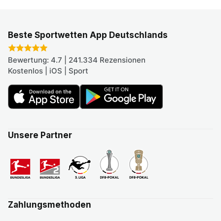
Beste Sportwetten App Deutschlands
Bewertung: 4.7 | 241.334 Rezensionen
Kostenlos | iOS | Sport
Unsere Partner
Zahlungsmethoden