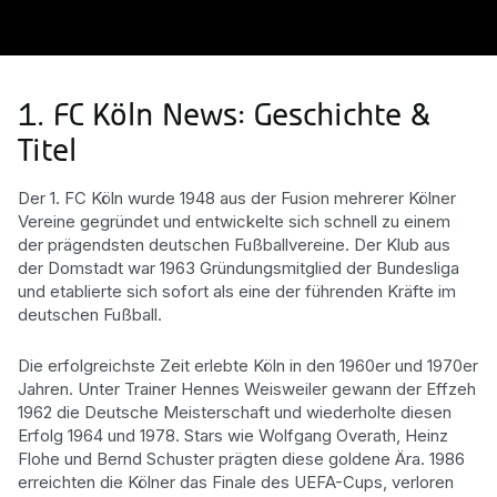
1. FC Köln News: Geschichte &
Titel
Der 1. FC Köln wurde 1948 aus der Fusion mehrerer Kölner
Vereine gegründet und entwickelte sich schnell zu einem
der prägendsten deutschen Fußballvereine. Der Klub aus
der Domstadt war 1963 Gründungsmitglied der Bundesliga
und etablierte sich sofort als eine der führenden Kräfte im
deutschen Fußball.
Die erfolgreichste Zeit erlebte Köln in den 1960er und 1970er
Jahren. Unter Trainer Hennes Weisweiler gewann der Effzeh
1962 die Deutsche Meisterschaft und wiederholte diesen
Erfolg 1964 und 1978. Stars wie Wolfgang Overath, Heinz
Flohe und Bernd Schuster prägten diese goldene Ära. 1986
erreichten die Kölner das Finale des UEFA-Cups, verloren