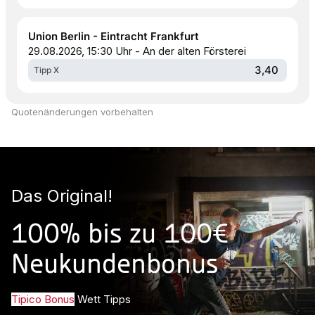
Union Berlin - Eintracht Frankfurt
29.08.2026, 15:30 Uhr - An der alten Försterei
3,40
Tipp X
Quotenänderungen vorbehalten
Das Original!
100% bis zu 100€
Neukundenbonus
Tipico Bonus
Wett Tipps