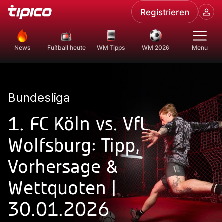
Registrieren
News
Fußball heute
WM Tipps
WM 2026
Menu
Bundesliga
1. FC Köln vs. VfL
Wolfsburg: Tipp,
Vorhersage &
Wettquoten |
30.01.2026