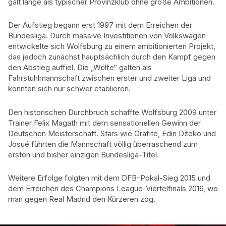
galt lange als typischer Provinzklub ohne große Ambitionen.
Der Aufstieg begann erst 1997 mit dem Erreichen der
Bundesliga. Durch massive Investitionen von Volkswagen
entwickelte sich Wolfsburg zu einem ambitionierten Projekt,
das jedoch zunächst hauptsächlich durch den Kampf gegen
den Abstieg auffiel. Die „Wölfe“ galten als
Fahrstuhlmannschaft zwischen erster und zweiter Liga und
konnten sich nur schwer etablieren.
Den historischen Durchbruch schaffte Wolfsburg 2009 unter
Trainer Felix Magath mit dem sensationellen Gewinn der
Deutschen Meisterschaft. Stars wie Grafite, Edin Džeko und
Josué führten die Mannschaft völlig überraschend zum
ersten und bisher einzigen Bundesliga-Titel.
Weitere Erfolge folgten mit dem DFB-Pokal-Sieg 2015 und
dem Erreichen des Champions League-Viertelfinals 2016, wo
man gegen Real Madrid den Kürzeren zog.