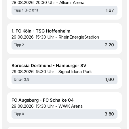
28.08.2026, 20:30 Uhr - Allianz Arena
1,67
Tipp 1 (HC 0:1)
1. FC Köln - TSG Hoffenheim
29.08.2026, 15:30 Uhr - RheinEnergieStadion
2,20
Tipp 2
Borussia Dortmund - Hamburger SV
29.08.2026, 15:30 Uhr - Signal Iduna Park
1,60
Unter 3,5
FC Augsburg - FC Schalke 04
29.08.2026, 15:30 Uhr - WWK Arena
3,80
Tipp X