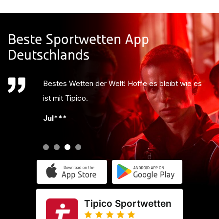
Beste Sportwetten App
Deutschlands
Bestes Wetten der Welt! Hoffe es bleibt wie es
ist mit Tipico.
Jul***
Tipico Sportwetten