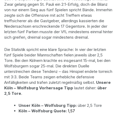
Zwar gelang gegen St. Pauli ein 2:1-Erfolg, doch die Bilanz
von nur einem Sieg aus fünf Spielen spricht Bände. Immerhin
zeigte sich die Offensive mit acht Treffern etwas
treffsicherer als die Gastgeber, allerdings kassierten die
Niedersachsen erschreckende 17 Gegentore. In jeder der
letzten fünf Partien musste der VfL mindestens einmal hinter
sich greifen, dreimal sogar mindestens dreimal.
Die Statistik spricht eine klare Sprache: In vier der letzten
fünf Spiele beider Mannschaften fielen jeweils über 2,5
Tore. Bei den Kölnern krachte es insgesamt 15-mal, bei den
Wolfsburgern sogar 25-mal. Die direkten Duelle
unterstreichen diese Tendenz – das Hinspiel endete torreich
mit 3:3. Beide Teams zeigen erhebliche defensive
Anfälligkeiten und trafen zuletzt regelmäßig selbst.
Unsere
Köln – Wolfsburg Vorhersage Tipp
lautet daher:
über
2,5 Tore
.
Unser Köln – Wolfsburg Tipp:
über 2,5 Tore
Köln – Wolfsburg Quote:
1,57