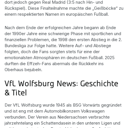
dort jedoch gegen Real Madrid (3:5 nach Hin- und
Rückspiel). Diese Finalteilnahme machte die „Geißböcke“ zu
einem respektierten Namen im europäischen Fußball.
Nach dem Ende der erfolgreichen Jahre begann ab Ende
der 1990er Jahre eine schwierige Phase mit sportlichen und
finanziellen Problemen, die 1998 den ersten Abstieg in die 2.
Bundesliga zur Folge hatte. Weitere Auf- und Abstiege
folgten, doch die Fans sorgten stets für eine der
emotionalsten Atmosphären im deutschen Fußball. 2025
durften die Effzeh-Fans abermals die Rückkehr ins
Oberhaus bejubeln.
VfL Wolfsburg News: Geschichte
& Titel
Der VfL Wolfsburg wurde 1945 als BSG Vorwärts gegründet
und ist eng mit dem Automobilkonzern Volkswagen
verbunden. Der Verein aus Niedersachsen verbrachte
jahrzehntelang ein Schattendasein in den unteren Ligen und