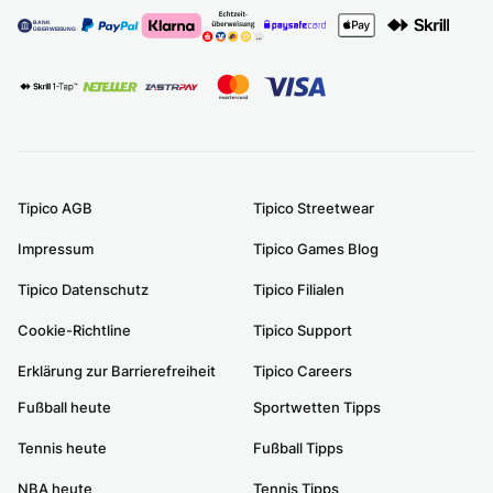
Tipico AGB
Tipico Streetwear
Impressum
Tipico Games Blog
Tipico Datenschutz
Tipico Filialen
Cookie-Richtline
Tipico Support
Erklärung zur Barrierefreiheit
Tipico Careers
Fußball heute
Sportwetten Tipps
Tennis heute
Fußball Tipps
NBA heute
Tennis Tipps