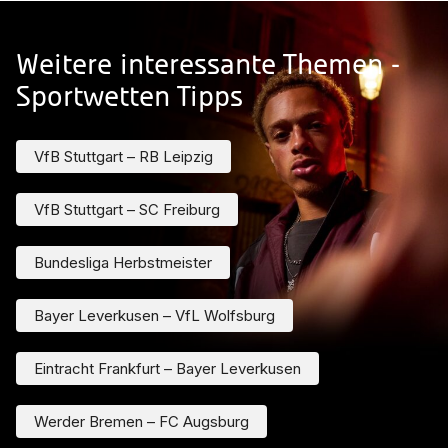
Weitere interessante Themen -
Sportwetten Tipps
VfB Stuttgart – RB Leipzig
VfB Stuttgart – SC Freiburg
Bundesliga Herbstmeister
Bayer Leverkusen – VfL Wolfsburg
Eintracht Frankfurt – Bayer Leverkusen
Werder Bremen – FC Augsburg