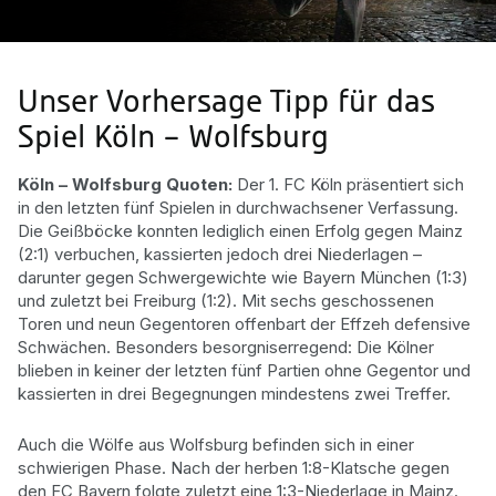
Unser Vorhersage Tipp für das
Spiel Köln – Wolfsburg
Köln – Wolfsburg Quoten:
Der 1. FC Köln präsentiert sich
in den letzten fünf Spielen in durchwachsener Verfassung.
Die Geißböcke konnten lediglich einen Erfolg gegen Mainz
(2:1) verbuchen, kassierten jedoch drei Niederlagen –
darunter gegen Schwergewichte wie Bayern München (1:3)
und zuletzt bei Freiburg (1:2). Mit sechs geschossenen
Toren und neun Gegentoren offenbart der Effzeh defensive
Schwächen. Besonders besorgniserregend: Die Kölner
blieben in keiner der letzten fünf Partien ohne Gegentor und
kassierten in drei Begegnungen mindestens zwei Treffer.
Auch die Wölfe aus Wolfsburg befinden sich in einer
schwierigen Phase. Nach der herben 1:8-Klatsche gegen
den FC Bayern folgte zuletzt eine 1:3-Niederlage in Mainz.