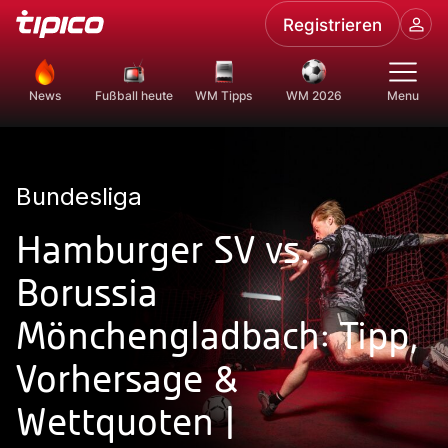
Registrieren
News
Fußball heute
WM Tipps
WM 2026
Menu
Bundesliga
Hamburger SV vs.
Borussia
Mönchengladbach: Tipp,
Vorhersage &
Wettquoten |