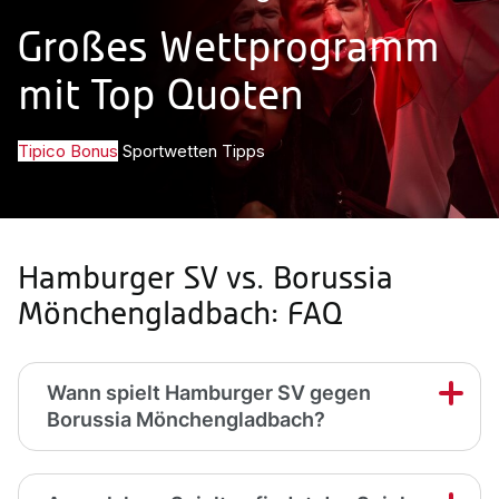
Großes Wettprogramm
mit Top Quoten
Tipico Bonus
Sportwetten Tipps
Hamburger SV vs. Borussia
Mönchengladbach: FAQ
Wann spielt Hamburger SV gegen
Borussia Mönchengladbach?