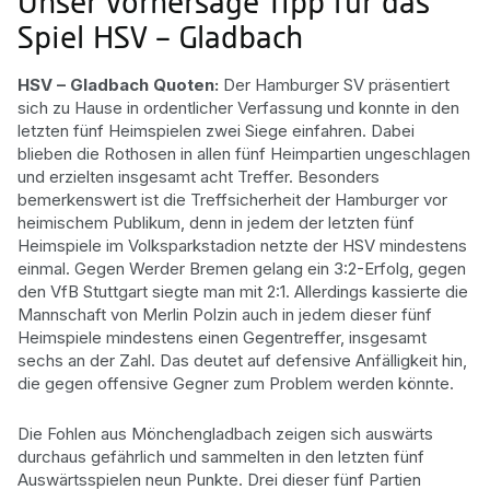
Unser Vorhersage Tipp für das
Spiel HSV – Gladbach
HSV – Gladbach Quoten:
Der Hamburger SV präsentiert
sich zu Hause in ordentlicher Verfassung und konnte in den
letzten fünf Heimspielen zwei Siege einfahren. Dabei
blieben die Rothosen in allen fünf Heimpartien ungeschlagen
und erzielten insgesamt acht Treffer. Besonders
bemerkenswert ist die Treffsicherheit der Hamburger vor
heimischem Publikum, denn in jedem der letzten fünf
Heimspiele im Volksparkstadion netzte der HSV mindestens
einmal. Gegen Werder Bremen gelang ein 3:2-Erfolg, gegen
den VfB Stuttgart siegte man mit 2:1. Allerdings kassierte die
Mannschaft von Merlin Polzin auch in jedem dieser fünf
Heimspiele mindestens einen Gegentreffer, insgesamt
sechs an der Zahl. Das deutet auf defensive Anfälligkeit hin,
die gegen offensive Gegner zum Problem werden könnte.
Die Fohlen aus Mönchengladbach zeigen sich auswärts
durchaus gefährlich und sammelten in den letzten fünf
Auswärtsspielen neun Punkte. Drei dieser fünf Partien