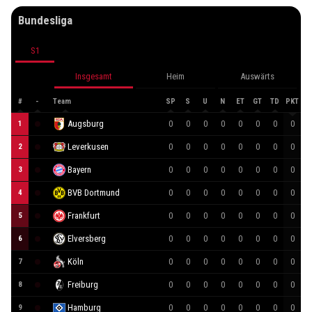
Bundesliga
S1
Insgesamt
Heim
Auswärts
#
-
Team
SP
S
U
N
ET
GT
TD
PKT
Augsburg
0
0
0
0
0
0
0
0
1
Leverkusen
0
0
0
0
0
0
0
0
2
Bayern
0
0
0
0
0
0
0
0
3
BVB Dortmund
0
0
0
0
0
0
0
0
4
Frankfurt
0
0
0
0
0
0
0
0
5
Elversberg
0
0
0
0
0
0
0
0
6
Köln
0
0
0
0
0
0
0
0
7
Freiburg
0
0
0
0
0
0
0
0
8
Hamburg
0
0
0
0
0
0
0
0
9