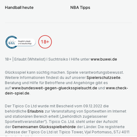
Handball heute
NBA Tipps
18+ | Erlaubt (Whitelist) I Suchtrisiko I Hilfe unter
www.buwei.de
Glücksspiel kann süchtig machen. Spiele verantwortungsbewusst.
Weitere Informationen findest du auf unserer
Spielerschutzseite
.
Beratung und Hilfe für Betroffene und Angehörige gibt es
auf
www.bundesweit-gegen-gluecksspielsucht.de
und
www.check-
dein-spiel.de
.
Der Tipico Co Ltd wurde mit Bescheid vom 09.12.2022 die
behördliche
Erlaubnis
zur Veranstaltung von Sportwetten im Internet
und stationären Bereich erteilt („behördlich zugelassener
Sportwettveranstalter“). Tipico Co. Ltd. steht unter der Aufsicht
der
Gemeinsamen Glücksspielbehörde
der Länder. Die registrierte
Adresse der Tipico Co Ltd ist Tipico Tower, Vjal Portomaso, STJ 4011