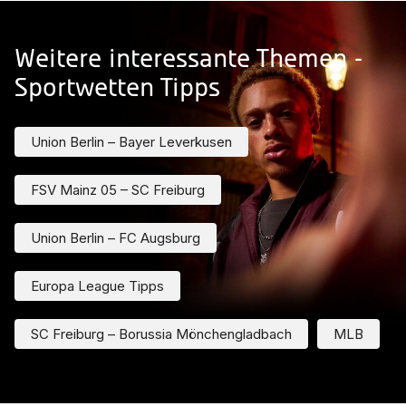
Weitere interessante Themen -
Sportwetten Tipps
Union Berlin – Bayer Leverkusen
FSV Mainz 05 – SC Freiburg
Union Berlin – FC Augsburg
Europa League Tipps
SC Freiburg – Borussia Mönchengladbach
MLB