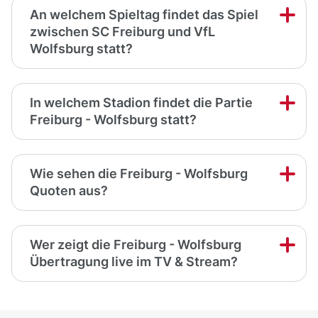
An welchem Spieltag findet das Spiel
zwischen SC Freiburg und VfL
Wolfsburg statt?
In welchem Stadion findet die Partie
Freiburg - Wolfsburg statt?
Wie sehen die Freiburg - Wolfsburg
Quoten aus?
Wer zeigt die Freiburg - Wolfsburg
Übertragung live im TV & Stream?