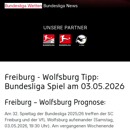
Bundesliga Wetten
Bundesliga News
UNSERE PARTNER
Freiburg - Wolfsburg Tipp:
Bundesliga Spiel am 03.05.2026
Freiburg – Wolfsburg Prognose:
Am 32. Spieltag der Bundesliga 2025/26 treffen der SC
Freiburg und der VfL Wolfsburg aufeinander (Samstag,
03.05.2026, 19:30 Uhr). Am vergangenen Wochenende