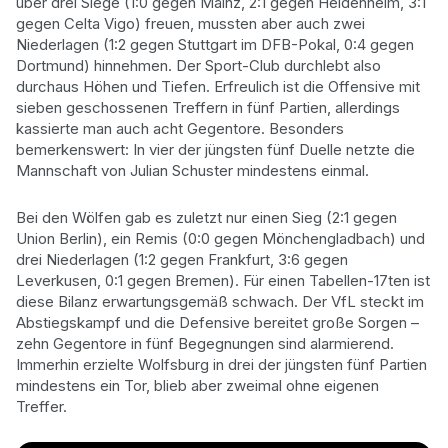
über drei Siege (1:0 gegen Mainz, 2:1 gegen Heidenheim, 3:1
gegen Celta Vigo) freuen, mussten aber auch zwei
Niederlagen (1:2 gegen Stuttgart im DFB-Pokal, 0:4 gegen
Dortmund) hinnehmen. Der Sport-Club durchlebt also
durchaus Höhen und Tiefen. Erfreulich ist die Offensive mit
sieben geschossenen Treffern in fünf Partien, allerdings
kassierte man auch acht Gegentore. Besonders
bemerkenswert: In vier der jüngsten fünf Duelle netzte die
Mannschaft von Julian Schuster mindestens einmal.
Bei den Wölfen gab es zuletzt nur einen Sieg (2:1 gegen
Union Berlin), ein Remis (0:0 gegen Mönchengladbach) und
drei Niederlagen (1:2 gegen Frankfurt, 3:6 gegen
Leverkusen, 0:1 gegen Bremen). Für einen Tabellen-17ten ist
diese Bilanz erwartungsgemäß schwach. Der VfL steckt im
Abstiegskampf und die Defensive bereitet große Sorgen –
zehn Gegentore in fünf Begegnungen sind alarmierend.
Immerhin erzielte Wolfsburg in drei der jüngsten fünf Partien
mindestens ein Tor, blieb aber zweimal ohne eigenen
Treffer.