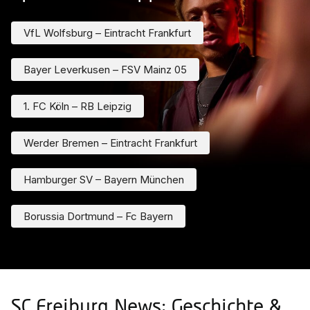
VfL Wolfsburg – Eintracht Frankfurt
Bayer Leverkusen – FSV Mainz 05
1. FC Köln – RB Leipzig
Werder Bremen – Eintracht Frankfurt
Hamburger SV – Bayern München
Borussia Dortmund – Fc Bayern
SC Freiburg News: Geschichte &