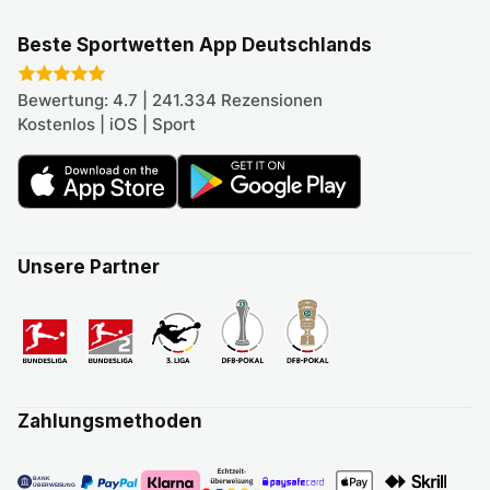
Beste Sportwetten App Deutschlands
Bewertung: 4.7 | 241.334 Rezensionen
Kostenlos | iOS | Sport
Unsere Partner
Zahlungsmethoden