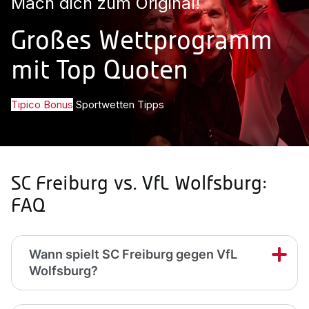
Mach dich zum Original!
Großes Wettprogramm
mit Top Quoten
Tipico Bonus
Sportwetten Tipps
SC Freiburg vs. VfL Wolfsburg:
FAQ
Wann spielt SC Freiburg gegen VfL
Wolfsburg?