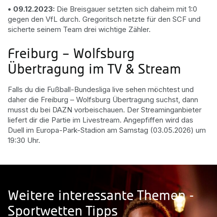
• 09.12.2023:
Die Breisgauer setzten sich daheim mit 1:0
gegen den VfL durch. Gregoritsch netzte für den SCF und
sicherte seinem Team drei wichtige Zähler.
Freiburg – Wolfsburg
Übertragung im TV & Stream
Falls du die Fußball-Bundesliga live sehen möchtest und
daher die Freiburg – Wolfsburg Übertragung suchst, dann
musst du bei DAZN vorbeischauen. Der Streaminganbieter
liefert dir die Partie im Livestream. Angepfiffen wird das
Duell im Europa-Park-Stadion am Samstag (03.05.2026) um
19:30 Uhr.
Weitere interessante Themen -
Sportwetten Tipps