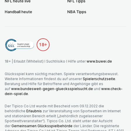
NFL heute live
NFL Tipps
Handball heute
NBA Tipps
18+ | Erlaubt (Whitelist) I Suchtrisiko I Hilfe unter
www.buwei.de
Glücksspiel kann süchtig machen. Spiele verantwortungsbewusst.
Weitere Informationen findest du auf unserer
Spielerschutzseite
.
Beratung und Hilfe für Betroffene und Angehörige gibt es
auf
www.bundesweit-gegen-gluecksspielsucht.de
und
www.check-
dein-spiel.de
.
Der Tipico Co Ltd wurde mit Bescheid vom 09.12.2022 die
behördliche
Erlaubnis
zur Veranstaltung von Sportwetten im Internet
und stationären Bereich erteilt („behördlich zugelassener
Sportwettveranstalter“). Tipico Co. Ltd. steht unter der Aufsicht
der
Gemeinsamen Glücksspielbehörde
der Länder. Die registrierte
Adresse der Tipico Co Ltd ist Tipico Tower, Vjal Portomaso, STJ 4011