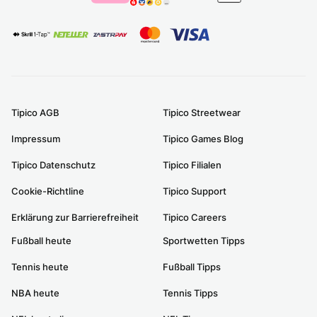
Tipico AGB
Tipico Streetwear
Impressum
Tipico Games Blog
Tipico Datenschutz
Tipico Filialen
Cookie-Richtline
Tipico Support
Erklärung zur Barrierefreiheit
Tipico Careers
Fußball heute
Sportwetten Tipps
Tennis heute
Fußball Tipps
NBA heute
Tennis Tipps