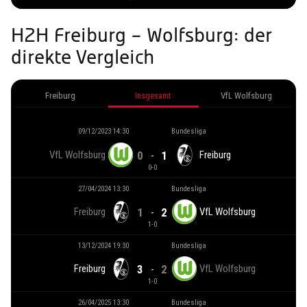
H2H Freiburg – Wolfsburg: der
direkte Vergleich
Freiburg
Insgesamt
VfL Wolfsburg
09/12/2023 14:30
Bundesliga
VfL Wolfsburg
0
1
Freiburg
-
0-0
27/04/2024 13:30
Bundesliga
Freiburg
1
2
VfL Wolfsburg
-
1-0
13/12/2024 19:30
Bundesliga
Freiburg
3
2
VfL Wolfsburg
-
1-0
26/04/2025 13:30
Bundesliga