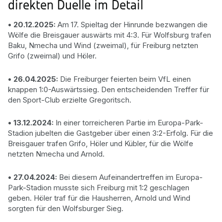
direkten Duelle im Detail
• 20.12.2025:
Am 17. Spieltag der Hinrunde bezwangen die
Wölfe die Breisgauer auswärts mit 4:3. Für Wolfsburg trafen
Baku, Nmecha und Wind (zweimal), für Freiburg netzten
Grifo (zweimal) und Höler.
• 26.04.2025:
Die Freiburger feierten beim VfL einen
knappen 1:0-Auswärtssieg. Den entscheidenden Treffer für
den Sport-Club erzielte Gregoritsch.
• 13.12.2024:
In einer torreicheren Partie im Europa-Park-
Stadion jubelten die Gastgeber über einen 3:2-Erfolg. Für die
Breisgauer trafen Grifo, Höler und Kübler, für die Wölfe
netzten Nmecha und Arnold.
• 27.04.2024:
Bei diesem Aufeinandertreffen im Europa-
Park-Stadion musste sich Freiburg mit 1:2 geschlagen
geben. Höler traf für die Hausherren, Arnold und Wind
sorgten für den Wolfsburger Sieg.