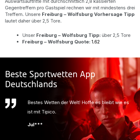
Auswärtsauftritte mit durchschnittlich 2,8 kassierten
Gegentreffern pro Gastspiel rechnen wir mit mindestens drei
Treffern. Unsere
Freiburg – Wolfsburg Vorhersage Tipp
lautet daher über 2,5 Tore.
Unser
Freiburg – Wolfsburg Tipp:
über 2,5 Tore
Freiburg – Wolfsburg Quote:
1.62
Beste Sportwetten App
Deutschlands
Bestes Wetten der Welt! Hoffe es bleibt wie es
ist mit Tipico.
Jul***