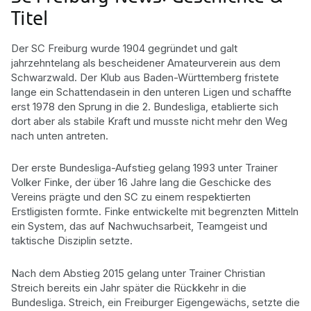
Titel
Der SC Freiburg wurde 1904 gegründet und galt
jahrzehntelang als bescheidener Amateurverein aus dem
Schwarzwald. Der Klub aus Baden-Württemberg fristete
lange ein Schattendasein in den unteren Ligen und schaffte
erst 1978 den Sprung in die 2. Bundesliga, etablierte sich
dort aber als stabile Kraft und musste nicht mehr den Weg
nach unten antreten.
Der erste Bundesliga-Aufstieg gelang 1993 unter Trainer
Volker Finke, der über 16 Jahre lang die Geschicke des
Vereins prägte und den SC zu einem respektierten
Erstligisten formte. Finke entwickelte mit begrenzten Mitteln
ein System, das auf Nachwuchsarbeit, Teamgeist und
taktische Disziplin setzte.
Nach dem Abstieg 2015 gelang unter Trainer Christian
Streich bereits ein Jahr später die Rückkehr in die
Bundesliga. Streich, ein Freiburger Eigengewächs, setzte die