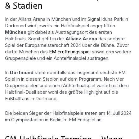
& Stadien
In der Allianz Arena in München und im Signal Iduna Park in
Dortmund wird jeweils ein Halbfinalspiel angepfiffen.
München
gilt dabei als Austragungsort des ersten
Halbfinals. Somit geht in der
Allianz Arena
das sechste
Spiel der Europameisterschaft 2024 über die Bühne. Zuvor
durfte München das
EM Eröffnungsspiel
sowie drei weitere
Gruppenspiele und ein Achtelfinalspiel austragen.
In
Dortmund
steht ebenfalls das insgesamt sechste EM
Spiel in in diesem Stadion auf dem Programm. Nach vier
Gruppenspielen und einem Achtelfinalspiel wartet mit dem
Halbfinal-Duell aber wohl das größte Highlight auf die
Fußballfans in Dortmund.
Die beiden Sieger der Halbfinalspiele treten am 14. Juli 2024
im Olympiastadion in Berlin im EM Endspiel an.