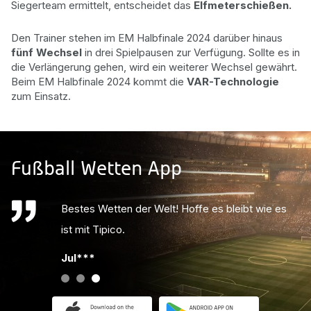
Siegerteam ermittelt, entscheidet das
Elfmeterschießen.
Den Trainer stehen im EM Halbfinale 2024 darüber hinaus
fünf Wechsel
in drei Spielpausen zur Verfügung. Sollte es in
die Verlängerung gehen, wird ein weiterer Wechsel gewährt.
Beim EM Halbfinale 2024 kommt die
VAR-Technologie
zum Einsatz.
Fußball Wetten App
Bestes Wetten der Welt! Hoffe es bleibt wie es
ist mit Tipico.
Jul***