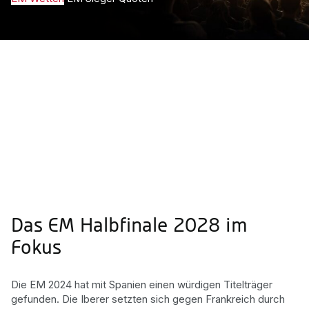
Das EM Halbfinale 2028 im
Fokus
Die EM 2024 hat mit Spanien einen würdigen Titelträger
gefunden. Die Iberer setzten sich gegen Frankreich durch