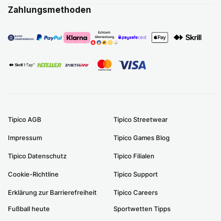
Zahlungsmethoden
Tipico AGB
Tipico Streetwear
Impressum
Tipico Games Blog
Tipico Datenschutz
Tipico Filialen
Cookie-Richtline
Tipico Support
Erklärung zur Barrierefreiheit
Tipico Careers
Fußball heute
Sportwetten Tipps