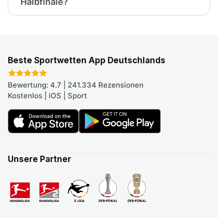
Halbfinale?
Beste Sportwetten App Deutschlands
Bewertung: 4.7 | 241.334 Rezensionen
Kostenlos | iOS | Sport
Unsere Partner