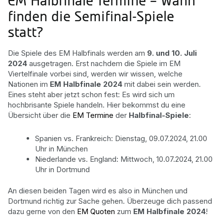
EM Halbfinale Termine – Wann
finden die Semifinal-Spiele
statt?
Die Spiele des EM Halbfinals werden am
9. und 10. Juli
2024
ausgetragen. Erst nachdem die Spiele im EM
Viertelfinale vorbei sind, werden wir wissen, welche
Nationen im
EM Halbfinale 2024
mit dabei sein werden.
Eines steht aber jetzt schon fest: Es wird sich um
hochbrisante Spiele handeln. Hier bekommst du eine
Übersicht über die
EM Termine
der
Halbfinal-Spiele
:
Spanien vs. Frankreich: Dienstag, 09.07.2024, 21.00
Uhr in München
Niederlande vs. England: Mittwoch, 10.07.2024, 21.00
Uhr in Dortmund
An diesen beiden Tagen wird es also in München und
Dortmund richtig zur Sache gehen. Überzeuge dich passend
dazu gerne von den
EM Quoten
zum
EM Halbfinale 2024
!