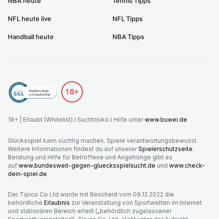
NBA heute
Tennis Tipps
NFL heute live
NFL Tipps
Handball heute
NBA Tipps
18+ | Erlaubt (Whitelist) I Suchtrisiko I Hilfe unter
www.buwei.de
Glücksspiel kann süchtig machen. Spiele verantwortungsbewusst.
Weitere Informationen findest du auf unserer
Spielerschutzseite
.
Beratung und Hilfe für Betroffene und Angehörige gibt es
auf
www.bundesweit-gegen-gluecksspielsucht.de
und
www.check-
dein-spiel.de
.
Der Tipico Co Ltd wurde mit Bescheid vom 09.12.2022 die
behördliche
Erlaubnis
zur Veranstaltung von Sportwetten im Internet
und stationären Bereich erteilt („behördlich zugelassener