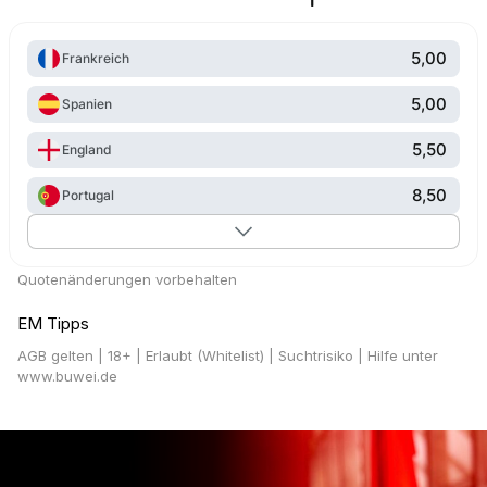
5,00
Frankreich
5,00
Spanien
5,50
England
8,50
Portugal
Quotenänderungen vorbehalten
EM Tipps
AGB gelten
| 18+ | Erlaubt (Whitelist) | Suchtrisiko | Hilfe unter
www.buwei.de