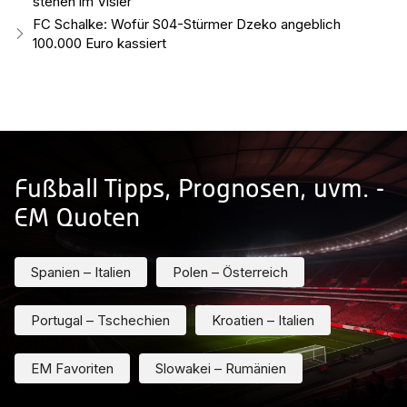
stehen im Visier
FC Schalke: Wofür S04-Stürmer Dzeko angeblich
100.000 Euro kassiert
Fußball Tipps, Prognosen, uvm. -
EM Quoten
Spanien – Italien
Polen – Österreich
Portugal – Tschechien
Kroatien – Italien
EM Favoriten
Slowakei – Rumänien