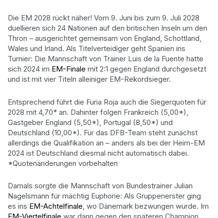
Die EM 2028 rückt näher! Vom 9. Juni bis zum 9. Juli 2028
duellieren sich 24 Nationen auf den britischen Inseln um den
Thron – ausgerichtet gemeinsam von England, Schottland,
Wales und Irland. Als Titelverteidiger geht Spanien ins
Turnier: Die Mannschaft von Trainer Luis de la Fuente hatte
sich 2024 im
EM-Finale
mit 2:1 gegen England durchgesetzt
und ist mit vier Titeln alleiniger EM-Rekordsieger.
Entsprechend führt die Furia Roja auch die Siegerquoten für
2028 mit 4,70* an. Dahinter folgen Frankreich (5,00*),
Gastgeber England (5,50*), Portugal (8,50*) und
Deutschland (10,00*). Für das DFB-Team steht zunächst
allerdings die Qualifikation an – anders als bei der Heim-EM
2024 ist Deutschland diesmal nicht automatisch dabei.
*Quotenänderungen vorbehalten
Damals sorgte die Mannschaft von Bundestrainer Julian
Nagelsmann für mächtig Euphorie: Als Gruppenerster ging
es ins
EM-Achtelfinale
, wo Dänemark bezwungen wurde. Im
EM-Viertelfinale
war dann gegen den späteren Champion