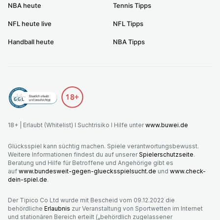
NBA heute
Tennis Tipps
NFL heute live
NFL Tipps
Handball heute
NBA Tipps
18+ | Erlaubt (Whitelist) I Suchtrisiko I Hilfe unter
www.buwei.de
Glücksspiel kann süchtig machen. Spiele verantwortungsbewusst.
Weitere Informationen findest du auf unserer
Spielerschutzseite
.
Beratung und Hilfe für Betroffene und Angehörige gibt es
auf
www.bundesweit-gegen-gluecksspielsucht.de
und
www.check-
dein-spiel.de
.
Der Tipico Co Ltd wurde mit Bescheid vom 09.12.2022 die
behördliche
Erlaubnis
zur Veranstaltung von Sportwetten im Internet
und stationären Bereich erteilt („behördlich zugelassener