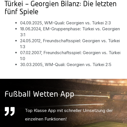
Türkei – Georgien Bilanz: Die letzten
fünf Spiele
04.09.2025, WM-Quali: Georgien vs. Türkei 2:3
18.06.2024, EM-Gruppenphase: Türkei vs. Georgien
3:1
24.05.2012, Freundschaftsspiel: Georgien vs. Türkei
1:3
07.02.2007, Freundschaftsspiel: Georgien vs. Türkei
1:0
30.03.2005, WM-Quali: Georgien vs. Türkei 2:5
Fußball Wetten App
Top Klasse App mit schneller Umsetzung der
Gute App Sehr übersichtlich und ziemlich easy
einzelnen Funktionen!
Hand zu handhaben.