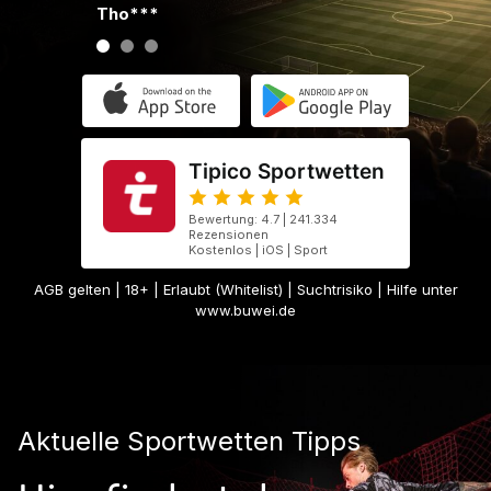
Tho***
Jus***
Tipico Sportwetten
Bewertung: 4.7 | 241.334
Rezensionen
Kostenlos | iOS | Sport
AGB gelten
| 18+ | Erlaubt (Whitelist) | Suchtrisiko | Hilfe unter
www.buwei.de
Aktuelle Sportwetten Tipps