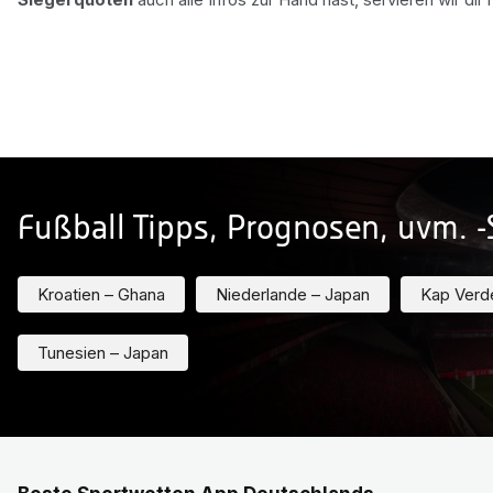
Fußball Tipps, Prognosen, uvm. 
Kroatien – Ghana
Niederlande – Japan
Kap Verde
Tunesien – Japan