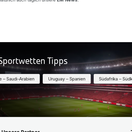
-Sportwetten Tipps
 – Saudi-Arabien
Uruguay – Spanien
Südafrika – Süd