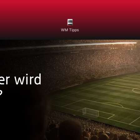
WM Tipps
er wird
?