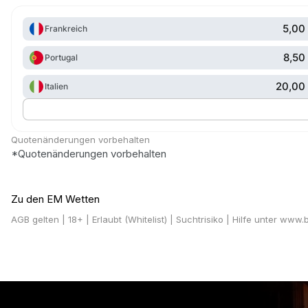
5,00
Frankreich
8,50
Portugal
20,00
Italien
Quotenänderungen vorbehalten
*Quotenänderungen vorbehalten
Zu den EM Wetten
AGB gelten
| 18+ | Erlaubt (Whitelist) | Suchtrisiko | Hilfe unter www