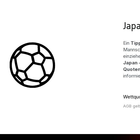
Jap
Ein
Tip
Mannsch
einzieh
Japan 
Quote
informi
Wettqu
AGB gel