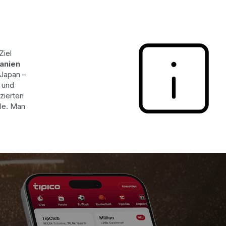
Ziel
anien
 Japan –
 und
zierten
ale. Man