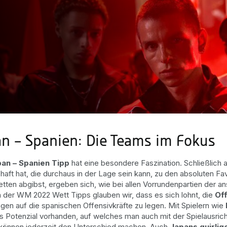
an – Spanien: Die Teams im Fokus
an – Spanien Tipp
hat eine besondere Faszination. Schließlich 
aft hat, die durchaus in der Lage sein kann, zu den absoluten Fav
tten abgibst, ergeben sich, wie bei allen Vorrundenpartien der 
der WM 2022 Wett Tipps glauben wir, dass es sich lohnt, die
Of
gen auf die spanischen Offensivkräfte zu legen. Mit Spielern wie
 Potenzial vorhanden, auf welches man auch mit der Spielausricht
können jederzeit den Unterschied machen. Auch
Japans quirlig