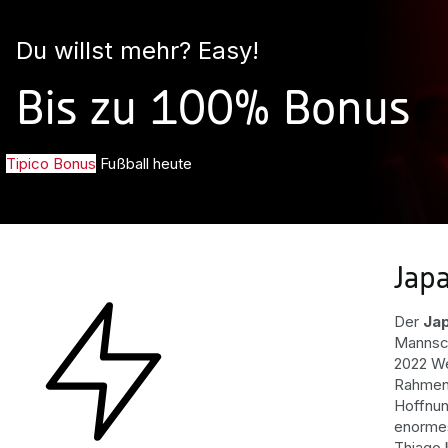
Du willst mehr? Easy!
Bis zu 100% Bonus
Tipico Bonus
Fußball heute
Jap
Der
Jap
Mannsch
2022 We
Rahmen 
Hoffnun
enormes
Thiago 