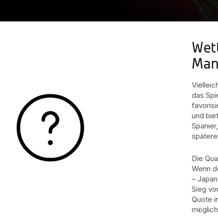
Wett
Man
Viellei
das Spi
favorisi
und bie
Spanier
spätere
Die Qua
Wenn d
– Japan
Sieg vo
Quote in
möglich