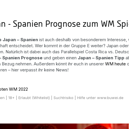
an - Spanien Prognose zum WM Sp
p Japan – Spanien
ist auch deshalb von besonderem Interesse,
aft entscheidet. Wer kommt in der Gruppe E weiter? Japan oder
en. Natürlich ist dabei auch das Parallelspiel Costa Rica vs. Deut
– Spanien Prognose
und geben einen
Japan – Spanien Tipp
ab
n
Bezug nehmen. Außerdem könnt ihr euch in unserer
WM heute
o
eren – hier verpasst ihr keine News!
oten WM 2022
ten
| 18+ | Erlaubt (Whitelist) | Suchtrisiko | Hilfe unter www.buwei.de