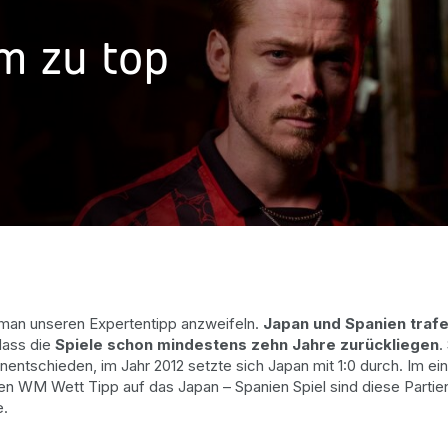
m zu top
 man unseren Expertentipp anzweifeln.
Japan und Spanien trafen
dass die
Spiele schon mindestens zehn Jahre zurückliegen
.
nentschieden, im Jahr 2012 setzte sich Japan mit 1:0 durch. Im e
seren WM Wett Tipp auf das Japan – Spanien Spiel sind diese Part
e.