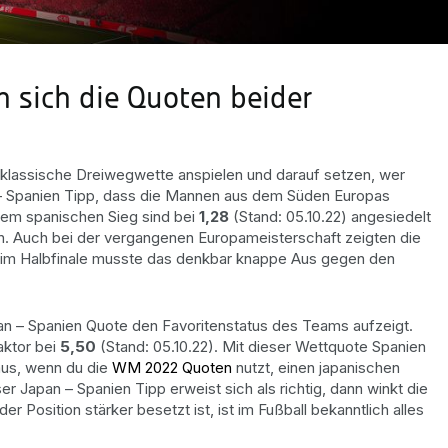
n sich die Quoten beider
e klassische Dreiwegwette anspielen und darauf setzen, wer
n – Spanien Tipp, dass die Mannen aus dem Süden Europas
nem spanischen Sieg sind bei
1,28
(Stand: 05.10.22) angesiedelt
. Auch bei der vergangenen Europameisterschaft zeigten die
st im Halbfinale musste das denkbar knappe Aus gegen den
pan – Spanien Quote den Favoritenstatus des Teams aufzeigt.
aktor bei
5,50
(Stand: 05.10.22). Mit dieser Wettquote Spanien
aus, wenn du die
WM 2022 Quoten
nutzt, einen japanischen
r Japan – Spanien Tipp erweist sich als richtig, dann winkt die
r Position stärker besetzt ist, ist im Fußball bekanntlich alles