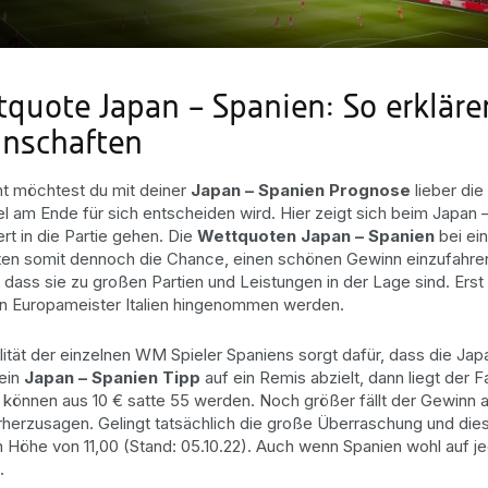
quote Japan – Spanien: So erkläre
nschaften
cht möchtest du mit deiner
Japan – Spanien Prognose
lieber di
el am Ende für sich entscheiden wird. Hier zeigt sich beim Japa
ert in die Partie gehen. Die
Wettquoten Japan – Spanien
bei ei
ten somit dennoch die Chance, einen schönen Gewinn einzufahren
, dass sie zu großen Partien und Leistungen in der Lage sind. Er
n Europameister Italien hingenommen werden.
lität der einzelnen WM Spieler Spaniens sorgt dafür, dass die Ja
ein
Japan – Spanien Tipp
auf ein Remis abzielt, dann liegt der F
 können aus 10 € satte 55 werden. Noch größer fällt der Gewinn 
rherzusagen. Gelingt tatsächlich die große Überraschung und diese
 Höhe von 11,00 (Stand: 05.10.22). Auch wenn Spanien wohl auf jede
.