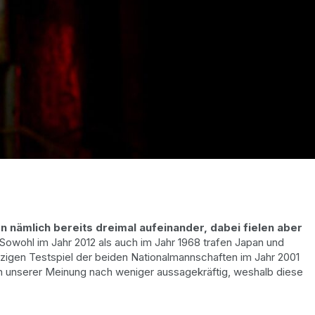
 nämlich bereits dreimal aufeinander, dabei fielen aber
 Sowohl im Jahr 2012 als auch im Jahr 1968 trafen Japan und
inzigen Testspiel der beiden Nationalmannschaften im Jahr 2001
ien unserer Meinung nach weniger aussagekräftig, weshalb diese