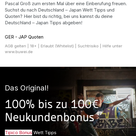
Pascal Groß zum ersten Mal über eine Einberufung freuen.
Suchst du nach Deutschland – Japan Wett Tipps und
Quoten? Hier bist du richtig, bei uns kannst du deine
Deutschland – Japan Tipps abgeben!
GER - JAP Quoten
AGB gelten
| 18+ | Erlaubt (Whitelist) | Suchtrisiko | Hilfe unter
www.buwei.de
Das Original!
100% bis zu 100€
Neukundenbonus
Tipico Bonus
Wett Tipps