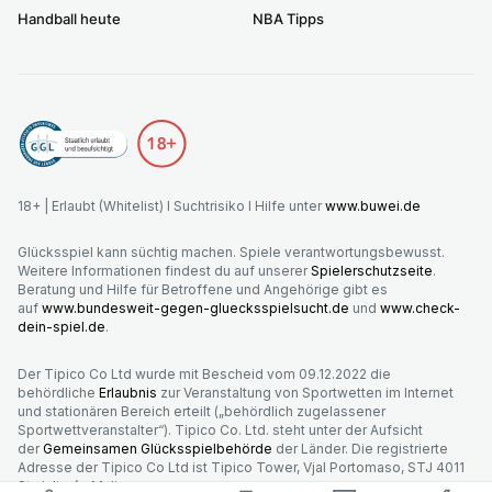
Handball heute
NBA Tipps
18+ | Erlaubt (Whitelist) I Suchtrisiko I Hilfe unter
www.buwei.de
Glücksspiel kann süchtig machen. Spiele verantwortungsbewusst.
Weitere Informationen findest du auf unserer
Spielerschutzseite
.
Beratung und Hilfe für Betroffene und Angehörige gibt es
auf
www.bundesweit-gegen-gluecksspielsucht.de
und
www.check-
dein-spiel.de
.
Der Tipico Co Ltd wurde mit Bescheid vom 09.12.2022 die
behördliche
Erlaubnis
zur Veranstaltung von Sportwetten im Internet
und stationären Bereich erteilt („behördlich zugelassener
Sportwettveranstalter“). Tipico Co. Ltd. steht unter der Aufsicht
der
Gemeinsamen Glücksspielbehörde
der Länder. Die registrierte
Adresse der Tipico Co Ltd ist Tipico Tower, Vjal Portomaso, STJ 4011
St. Julian’s, Malta