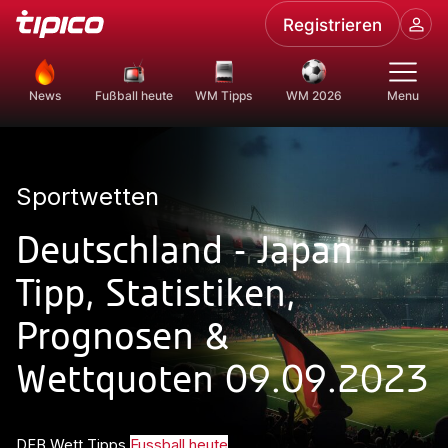
Registrieren
News
Fußball heute
WM Tipps
WM 2026
Menu
Sportwetten
Deutschland - Japan
Tipp, Statistiken,
Prognosen &
Wettquoten 09.09.2023
DFB Wett Tipps
Fussball heute