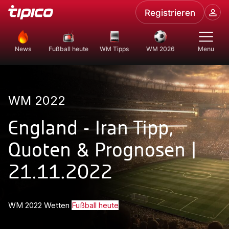
Registrieren
News
Fußball heute
WM Tipps
WM 2026
Menu
WM 2022
England - Iran Tipp,
Quoten & Prognosen |
21.11.2022
WM 2022 Wetten
Fußball heute