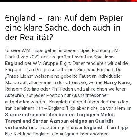
England – Iran: Auf dem Papier
eine klare Sache, doch auch in
der Realität?
Unsere WM Tipps gehen in diesem Spiel Richtung EM-
Finalist von 2021, der als großer Favorit im Spiel
Iran –
England
der WM Gruppe B gilt. Daher tendieren wir bei der
England – Iran Prognose auf einen Sieg von England. Die
„Three Lions“ weisen eine geballte Faust an individueller
Klasse auf, allen voran in der Offensive, wo mit
Harry Kane
,
Raheem Sterling oder Phil Foden und zahlreichen weiteren
Akteuren, auf jeder Position nur Ausnahmekönner
aufgeboten werden. Komplett unterschätzen darf man den
Iran bei einem Iran – England Tipp aber nicht, da vor allem
im
Sturmzentrum mit den beiden Torjägern Mehdi
Taremi und Sardar Azmoun einiges an Qualität
vorhanden
ist. Trotzdem geht unser
England – Iran Tipp
klar Richtung England, die aufgrund ihrer enormen