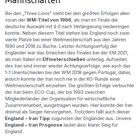
Mannschaften
Bei den „Three Lions“ steht bei den größten Erfolgen allen
voran der
WM-Titel von 1966
, als man im Finale die
deutsche Auswahl mit 4-2 nach Verlängerung niederringen
konnte. Neben diesem Titel stehen bei England noch zwei
vierte Plätze bei einer Weltmeisterschaft aus den Jahren
1990 und 2018 zu Buche. Letzter Achtungserfolg der
Engländer war das Erreichen des Finales bei der EM 2021,
als man Italien im
Elfmeterschießen
unterlag. Aufseiten
des Iran sind immer wieder Achtungserfolge, wie auch das
1-1 Unentschieden bei der WM 2018 gegen Portugal, dabei,
jedoch konnte der Iran noch nie in die KO-Runde einer
Weltmeisterschaft einziehen. Die größten Erfolge verbuchte
der Iran beim ECO-Cup, der bis 1993 zwischen
Mitgliederländer der Organisation für wirtschaftliche
Zusammenarbeit, ausgetragen wurden. Hier konnte der Iran
dreimal als Sieger hervorgehen. Trotzdem fällt auch dieser
England – Iran Tipp
zugunsten der Engländer aus. Unsere
England – Iran Prognose
lautet also: klarer Sieg für
England.