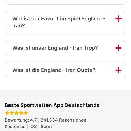
Wer ist der Favorit im Spiel England -
Iran?
Was ist unser England - Iran Tipp?
Was ist die England - Iran Quote?
Beste Sportwetten App Deutschlands
Bewertung: 4.7 | 241.334 Rezensionen
Kostenlos | iOS | Sport