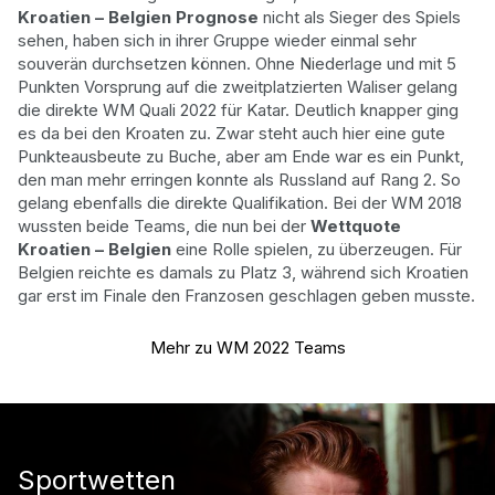
Kroatien – Belgien Prognose
nicht als Sieger des Spiels
sehen, haben sich in ihrer Gruppe wieder einmal sehr
souverän durchsetzen können. Ohne Niederlage und mit 5
Punkten Vorsprung auf die zweitplatzierten Waliser gelang
die direkte WM Quali 2022 für Katar. Deutlich knapper ging
es da bei den Kroaten zu. Zwar steht auch hier eine gute
Punkteausbeute zu Buche, aber am Ende war es ein Punkt,
den man mehr erringen konnte als Russland auf Rang 2. So
gelang ebenfalls die direkte Qualifikation. Bei der WM 2018
wussten beide Teams, die nun bei der
Wettquote
Kroatien – Belgien
eine Rolle spielen, zu überzeugen. Für
Belgien reichte es damals zu Platz 3, während sich Kroatien
gar erst im Finale den Franzosen geschlagen geben musste.
Mehr zu WM 2022 Teams
Sportwetten