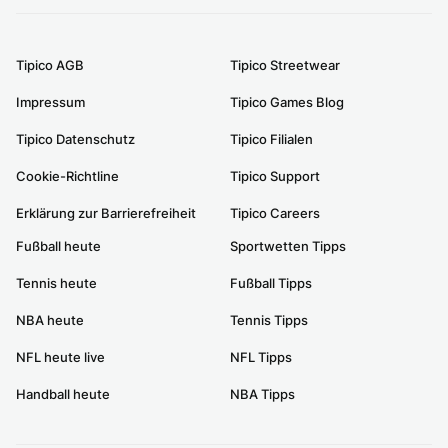
Tipico AGB
Tipico Streetwear
Impressum
Tipico Games Blog
Tipico Datenschutz
Tipico Filialen
Cookie-Richtline
Tipico Support
Erklärung zur Barrierefreiheit
Tipico Careers
Fußball heute
Sportwetten Tipps
Tennis heute
Fußball Tipps
NBA heute
Tennis Tipps
NFL heute live
NFL Tipps
Handball heute
NBA Tipps