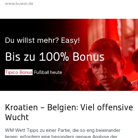
www.buwei.de
Du willst mehr? Easy!
Bis zu 100% Bonus
Tipico Bonus
Fußball heute
Kroatien – Belgien: Viel offensive
Wucht
WM Wett Tipps zu einer Partie, die so eng beieinander
liegen, erfordern eine besonders genaue Analyse der