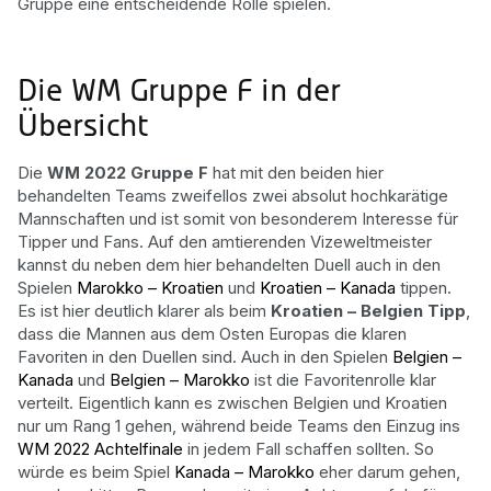
Gruppe eine entscheidende Rolle spielen.
Die WM Gruppe F in der
Übersicht
Die
WM 2022 Gruppe F
hat mit den beiden hier
behandelten Teams zweifellos zwei absolut hochkarätige
Mannschaften und ist somit von besonderem Interesse für
Tipper und Fans. Auf den amtierenden Vizeweltmeister
kannst du neben dem hier behandelten Duell auch in den
Spielen
Marokko – Kroatien
und
Kroatien – Kanada
tippen.
Es ist hier deutlich klarer als beim
Kroatien – Belgien Tipp
,
dass die Mannen aus dem Osten Europas die klaren
Favoriten in den Duellen sind. Auch in den Spielen
Belgien –
Kanada
und
Belgien – Marokko
ist die Favoritenrolle klar
verteilt. Eigentlich kann es zwischen Belgien und Kroatien
nur um Rang 1 gehen, während beide Teams den Einzug ins
WM 2022 Achtelfinale
in jedem Fall schaffen sollten. So
würde es beim Spiel
Kanada – Marokko
eher darum gehen,