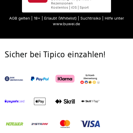
Rezensionen
Kostenlos | iOS | Sport
AGB gelten
| 18+ | Erlaubt (Whitelist) | Suchtrisiko | Hilfe unter
www.buwei.de
Sicher bei Tipico einzahlen!