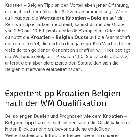
Kroatien – Belgien Tipp an den Vorteil eben jener Erfahrung,
die auch mit dem Alter der Aktiven zusammenhängt. Wenn
du hingegen die
Wettquote Kroatien – Belgien
auf ein
Remis im Spiel nutzen möchtest, kannst du mit der Quote
von 3,50 aus 10 € Einsatz glatte 35 € erspielen. Oder aber
du nutzt die
Kroatien – Belgien Quote
auf die Mannschaft
der roten Teufel, die endlich den ganz großen Wurf mit ihrer
viel zitierten goldenen Generation schaffen will. Hier beträgt
die Wettquote Belgien – Kroatien 1,90. Sie ist sehr attraktiv,
unterstreicht aber gleichzeitig den Status, den sich die
Belgier mittlerweile erarbeitet haben.
Expertentipp Kroatien Belgien
nach der WM Qualifikation
Bei so engen Duellen und Prognosen wie dem
Kroatien –
Belgien Tipp
kann es sich lohnen, auch die Qualifikation mit
in den Blick zu nehmen, bevor du deine endgültige
Wettentscheidung triffst. Die Belgier, die wir in unserer