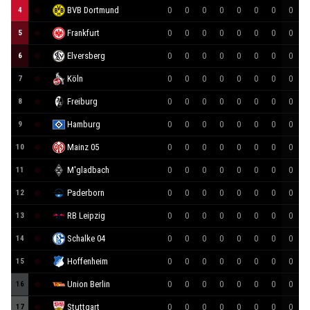
BVB Dortmund
0
0
0
0
0
0
0
0
4
Frankfurt
0
0
0
0
0
0
0
0
5
Elversberg
0
0
0
0
0
0
0
0
6
Köln
0
0
0
0
0
0
0
0
7
Freiburg
0
0
0
0
0
0
0
0
8
Hamburg
0
0
0
0
0
0
0
0
9
Mainz 05
0
0
0
0
0
0
0
0
10
M'gladbach
0
0
0
0
0
0
0
0
11
Paderborn
0
0
0
0
0
0
0
0
12
RB Leipzig
0
0
0
0
0
0
0
0
13
Schalke 04
0
0
0
0
0
0
0
0
14
Hoffenheim
0
0
0
0
0
0
0
0
15
Union Berlin
0
0
0
0
0
0
0
0
16
Stuttgart
0
0
0
0
0
0
0
0
17