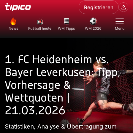
Registrieren
News
Fußball heute
WM Tipps
WM 2026
Menu
1. FC Heidenheim vs.
Bayer Leverkusen: Tipp,
Vorhersage &
Wettquoten |
21.03.2026
Statistiken, Analyse & Übertragung zum