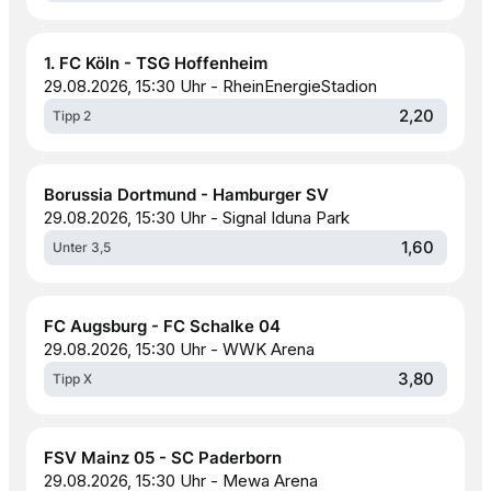
1. FC Köln - TSG Hoffenheim
29.08.2026, 15:30 Uhr - RheinEnergieStadion
2,20
Tipp 2
Borussia Dortmund - Hamburger SV
29.08.2026, 15:30 Uhr - Signal Iduna Park
1,60
Unter 3,5
FC Augsburg - FC Schalke 04
29.08.2026, 15:30 Uhr - WWK Arena
3,80
Tipp X
FSV Mainz 05 - SC Paderborn
29.08.2026, 15:30 Uhr - Mewa Arena