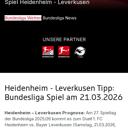
Spiel Heidenheim - Leverkusen
Bundesliga Wetten
Bundesliga News
UNSERE PARTNER
Heidenheim - Leverkusen Tipp:
Bundesliga Spiel am 21.03.2026
Heidenheim – Leverkusen Prognose:
Am 27. Spieltag
der Bundesliga 2025/26 kommt es zum Duell 1. FC
Heidenheim vs. Bayer Leverkusen (Samstag, 21.03.2026,