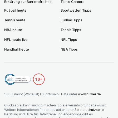
Erklärung zur Barrierefreiheit
Tipico Careers
Fußball heute
Sportwetten Tipps
Tennis heute
Fußball Tipps
NBA heute
Tennis Tipps
NFL heute live
NFL Tipps
Handball heute
NBA Tipps
18+ | Erlaubt (Whitelist) I Suchtrisiko I Hilfe unter
www.buwei.de
Glücksspiel kann süchtig machen. Spiele verantwortungsbewusst.
Weitere Informationen findest du auf unserer
Spielerschutzseite
.
Beratung und Hilfe für Betroffene und Angehörige gibt es