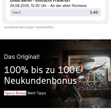
Union Berlin - Eintracht Frankfurt
29.08.2026, 15:30 Uhr - An der alten Försterei
3,40
Tipp X
Quotenänderungen vorbehalten
Das Original!
100% bis zu 100€
Neukundenbonus
Tipico Bonus
Wett Tipps