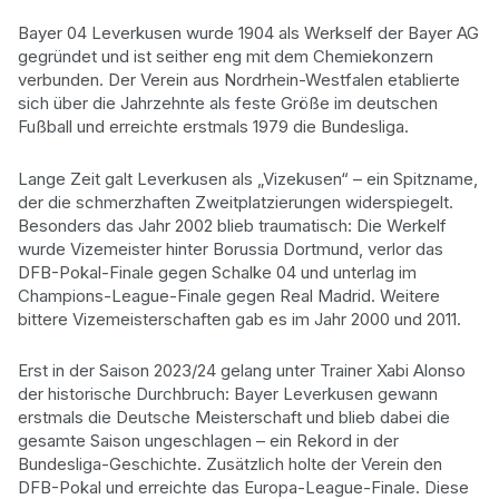
Bayer 04 Leverkusen wurde 1904 als Werkself der Bayer AG
gegründet und ist seither eng mit dem Chemiekonzern
verbunden. Der Verein aus Nordrhein-Westfalen etablierte
sich über die Jahrzehnte als feste Größe im deutschen
Fußball und erreichte erstmals 1979 die Bundesliga.
Lange Zeit galt Leverkusen als „Vizekusen“ – ein Spitzname,
der die schmerzhaften Zweitplatzierungen widerspiegelt.
Besonders das Jahr 2002 blieb traumatisch: Die Werkelf
wurde Vizemeister hinter Borussia Dortmund, verlor das
DFB-Pokal-Finale gegen Schalke 04 und unterlag im
Champions-League-Finale gegen Real Madrid. Weitere
bittere Vizemeisterschaften gab es im Jahr 2000 und 2011.
Erst in der Saison 2023/24 gelang unter Trainer Xabi Alonso
der historische Durchbruch: Bayer Leverkusen gewann
erstmals die Deutsche Meisterschaft und blieb dabei die
gesamte Saison ungeschlagen – ein Rekord in der
Bundesliga-Geschichte. Zusätzlich holte der Verein den
DFB-Pokal und erreichte das Europa-League-Finale. Diese