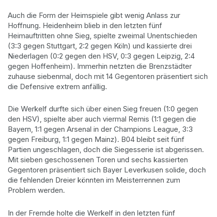
Auch die Form der Heimspiele gibt wenig Anlass zur
Hoffnung. Heidenheim blieb in den letzten fünf
Heimauftritten ohne Sieg, spielte zweimal Unentschieden
(3:3 gegen Stuttgart, 2:2 gegen Köln) und kassierte drei
Niederlagen (0:2 gegen den HSV, 0:3 gegen Leipzig, 2:4
gegen Hoffenheim). Immerhin netzten die Brenzstädter
zuhause siebenmal, doch mit 14 Gegentoren präsentiert sich
die Defensive extrem anfällig.
Die Werkelf durfte sich über einen Sieg freuen (1:0 gegen
den HSV), spielte aber auch viermal Remis (1:1 gegen die
Bayern, 1:1 gegen Arsenal in der Champions League, 3:3
gegen Freiburg, 1:1 gegen Mainz). B04 bleibt seit fünf
Partien ungeschlagen, doch die Siegesserie ist abgerissen.
Mit sieben geschossenen Toren und sechs kassierten
Gegentoren präsentiert sich Bayer Leverkusen solide, doch
die fehlenden Dreier könnten im Meisterrennen zum
Problem werden.
In der Fremde holte die Werkelf in den letzten fünf