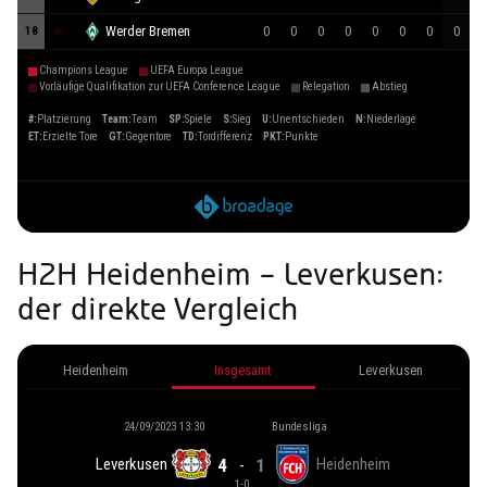
Werder Bremen
0
0
0
0
0
0
0
0
18
Champions League
UEFA Europa League
Vorläufige Qualifikation zur UEFA Conference League
Relegation
Abstieg
#
:
Platzierung
Team
:
Team
SP
:
Spiele
S
:
Sieg
U
:
Unentschieden
N
:
Niederlage
ET
:
Erzielte Tore
GT
:
Gegentore
TD
:
Tordifferenz
PKT
:
Punkte
H2H Heidenheim – Leverkusen:
der direkte Vergleich
Heidenheim
Insgesamt
Leverkusen
24/09/2023 13:30
Bundesliga
Leverkusen
4
1
Heidenheim
-
1-0