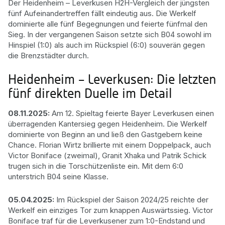
Der Heidenheim – Leverkusen H2H-Vergleich der jüngsten
fünf Aufeinandertreffen fällt eindeutig aus. Die Werkelf
dominierte alle fünf Begegnungen und feierte fünfmal den
Sieg. In der vergangenen Saison setzte sich B04 sowohl im
Hinspiel (1:0) als auch im Rückspiel (6:0) souverän gegen
die Brenzstädter durch.
Heidenheim – Leverkusen: Die letzten
fünf direkten Duelle im Detail
08.11.2025:
Am 12. Spieltag feierte Bayer Leverkusen einen
überragenden Kantersieg gegen Heidenheim. Die Werkelf
dominierte von Beginn an und ließ den Gastgebern keine
Chance. Florian Wirtz brillierte mit einem Doppelpack, auch
Victor Boniface (zweimal), Granit Xhaka und Patrik Schick
trugen sich in die Torschützenliste ein. Mit dem 6:0
unterstrich B04 seine Klasse.
05.04.2025:
Im Rückspiel der Saison 2024/25 reichte der
Werkelf ein einziges Tor zum knappen Auswärtssieg. Victor
Boniface traf für die Leverkusener zum 1:0-Endstand und