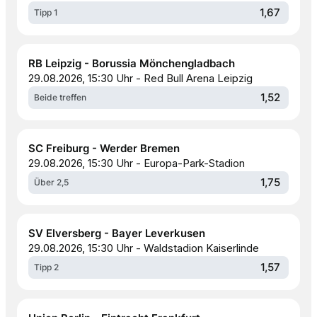
1,67
Tipp 1
RB Leipzig - Borussia Mönchengladbach
29.08.2026, 15:30 Uhr - Red Bull Arena Leipzig
1,52
Beide treffen
SC Freiburg - Werder Bremen
29.08.2026, 15:30 Uhr - Europa-Park-Stadion
1,75
Über 2,5
SV Elversberg - Bayer Leverkusen
29.08.2026, 15:30 Uhr - Waldstadion Kaiserlinde
1,57
Tipp 2