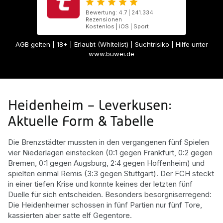
Bewertung: 4.7 | 241.334
Rezensionen
Kostenlos | iOS | Sport
AGB gelten
| 18+ | Erlaubt (Whitelist) | Suchtrisiko | Hilfe unter
www.buwei.de
Heidenheim – Leverkusen:
Aktuelle Form & Tabelle
Die Brenzstädter mussten in den vergangenen fünf Spielen
vier Niederlagen einstecken (0:1 gegen Frankfurt, 0:2 gegen
Bremen, 0:1 gegen Augsburg, 2:4 gegen Hoffenheim) und
spielten einmal Remis (3:3 gegen Stuttgart). Der FCH steckt
in einer tiefen Krise und konnte keines der letzten fünf
Duelle für sich entscheiden. Besonders besorgniserregend:
Die Heidenheimer schossen in fünf Partien nur fünf Tore,
kassierten aber satte elf Gegentore.