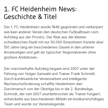
1. FC Heidenheim News:
Geschichte & Titel
Der 1. FC Heidenheim wurde 1846 gegründet und verkörpert
wie kein anderer Verein den deutschen Fußballtraum vom
Aufstieg aus der Provinz. Der Klub aus der kleinen
schwäbischen Stadt mit nur 50.000 Einwohnern fristete über
150 Jahre lang ein bescheidenes Dasein in den unteren
Amateurligen und galt als typischer Regionalverein ohne
größere Ambitionen.
Der märchenhafte Aufstieg begann erst 2007 unter der
Führung von Holger Sanwald und Trainer Frank Schmidt.
Durch kontinuierliche Vereinsarbeit und intelligente
Nachwuchsförderung schaffte Heidenheim den
Durchmarsch von der Oberliga bis in die 2. Bundesliga.
Schmidt, der seit 2007 ununterbrochen als Trainer fungiert,
entwickelte aus bescheidenen Mitteln ein konkurrenzfähiges
Team und wurde zur Vereinslegende.