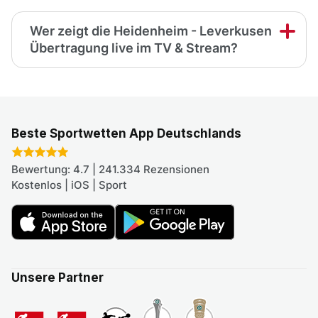
Wer zeigt die Heidenheim - Leverkusen
Übertragung live im TV & Stream?
Beste Sportwetten App Deutschlands
Bewertung: 4.7 | 241.334 Rezensionen
Kostenlos | iOS | Sport
Unsere Partner